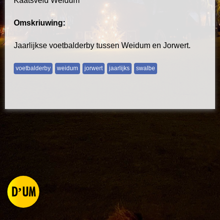
Kaatsveld Weidum
Omskriuwing:
Jaarlijkse voetbalderby tussen Weidum en Jorwert.
voetbalderby
weidum
jorwert
jaarlijks
swalbe
D’UM