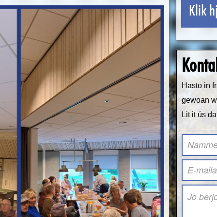
Klik h
Konta
Hasto in f
gewoan w
Lit it ús d