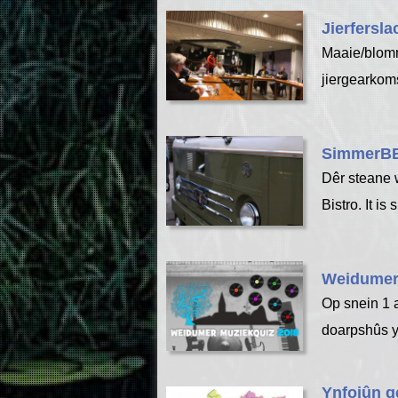
Jierfersla
Maaie/blom
jiergearkomst
SimmerBB
Dêr steane w
Bistro. It is
Weidumer
Op snein 1 a
doarpshûs y
Ynfojûn g