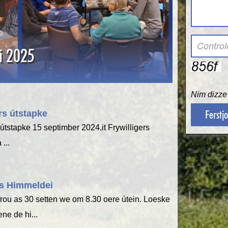
i 2025
Nim dizze 
rs útstapke
 útstapke 15 septimber 2024,it Frywilligers
 ...
s Himmeldei
frou as 30 setten we om 8.30 oere útein. Loeske
ene de hi...