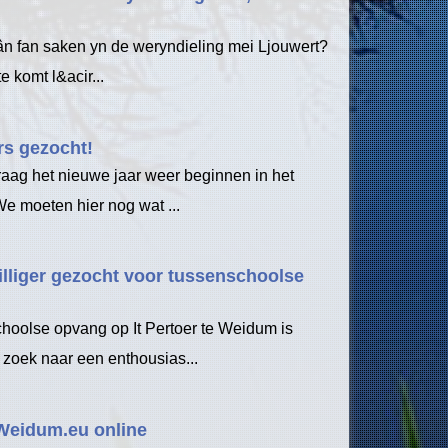
tân fan saken yn de weryndieling mei Ljouwert?
 komt l&acir...
ers gezocht!
graag het nieuwe jaar weer beginnen in het
We moeten hier nog wat ...
illiger gezocht voor tussenschoolse
hoolse opvang op It Pertoer te Weidum is
 zoek naar een enthousias...
 Weidum.eu online