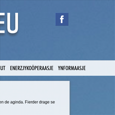
NUT
ENERZJYKOÖPERAASJE
YNFORMAASJE
 en de aginda. Fierder drage se