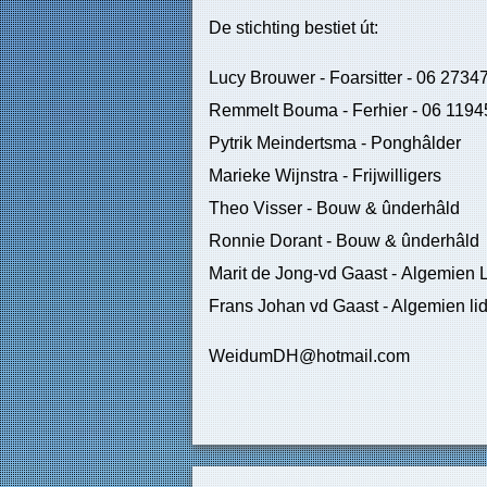
De stichting bestiet út:
Lucy Brouwer - Foarsitter - 06 2734
Remmelt Bouma - Ferhier - 06 119
Pytrik Meindertsma - Ponghâlder
Marieke Wijnstra - Frijwilligers
Theo Visser - Bouw & ûnderhâld
Ronnie Dorant - Bouw & ûnderhâld
Marit de Jong-vd Gaast - Algemien 
Frans Johan vd Gaast - Algemien li
WeidumDH@hotmail.com