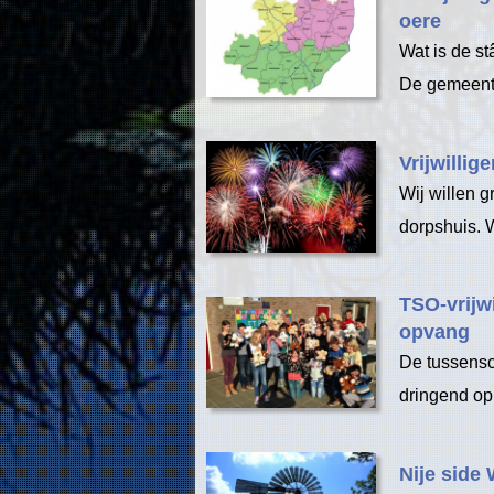
oere
Wat is de s
De gemeente
Vrijwillig
Wij willen 
dorpshuis. 
TSO-vrijw
opvang
De tussensc
dringend op
Nije side