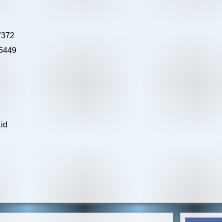
7372
45449
Lid
d