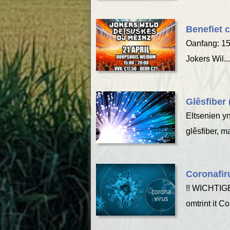
Benefiet c
Oanfang: 15
Jokers Wil...
Glêsfiber
Eltsenien y
glêsfiber, ma
Coronafir
!! WICHTIGE
omtrint it Co