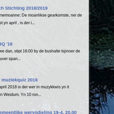
ch Stichting 2018/2019
memoanne: De moanlikse gearkomste, nei de
 yn april , is der i...
Q '18
e dan, stipt 16:00 by de bushalte tsjinoer de
 suver span...
 muziekquiz 2018
pril 2018 is der wer in muzykkwis yn it
n Weidum. Yn 10 ron...
emeentlike weryndieling 19-4, 20.00