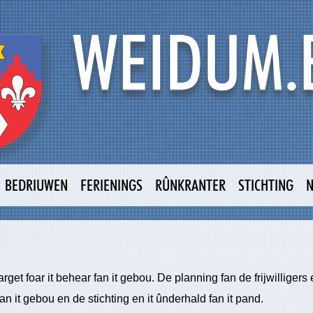
BEDRIUWEN
FERIENINGS
RÛNKRANTER
STICHTING
t foar it behear fan it gebou. De planning fan de frijwilligers
an it gebou en de stichting en it ûnderhald fan it pand.