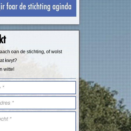
jir foar de stichting aginda
kt
raach oan de stichting, of wolst
at kwyt?
an witte!