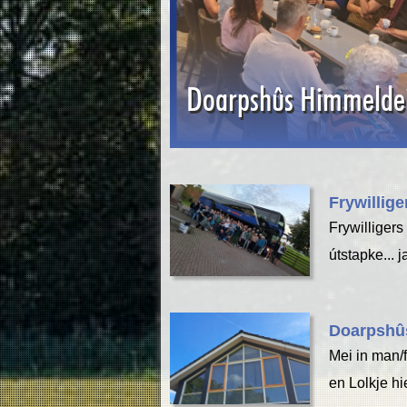
Doarpshûs Himmelde
Frywillige
Frywilligers
útstapke... ja
Doarpshû
Mei in man/
en Lolkje hi