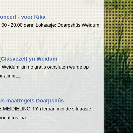
oncert - voor Kika
.00 - 20.00 oere. Lokaasje: Doarpshûs Weidum
 (Glasvezel) yn Weidum
n Weidum kin no gratis oanslúten wurde op
r alinnic...
us maatregels Doarpshûs
 MEIDIELING !! Yn ferbân mei de situaasje
ronafirus, ha...