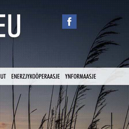
NUT
ENERZJYKOÖPERAASJE
YNFORMAASJE