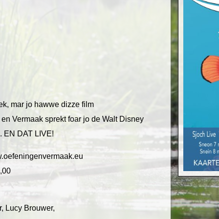
 ek, mar jo hawwe dizze film
 en Vermaak sprekt foar jo de Walt Disney
n. EN DAT LIVE!
w.oefeningenvermaak.eu
,00
, Lucy Brouwer,