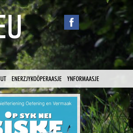
NUT
ENERZJYKOÖPERAASJE
YNFORMAASJE