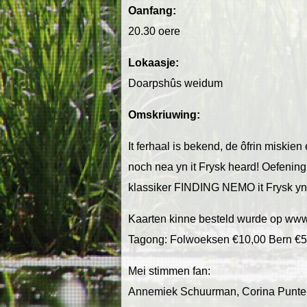
Oanfang:
20.30 oere
Lokaasje:
Doarpshûs weidum
Omskriuwing:
It ferhaal is bekend, de ôfrin miskien
noch nea yn it Frysk heard! Oefening
klassiker FINDING NEMO it Frysk y
Kaarten kinne besteld wurde op ww
Tagong: Folwoeksen €10,00 Bern €5
Mei stimmen fan:
Annemiek Schuurman, Corina Punter