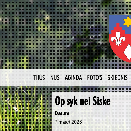
THÚS
NIJS
AGINDA
FOTO'S
SKIEDNIS
Op syk nei Siske
Datum:
7 maart 2026