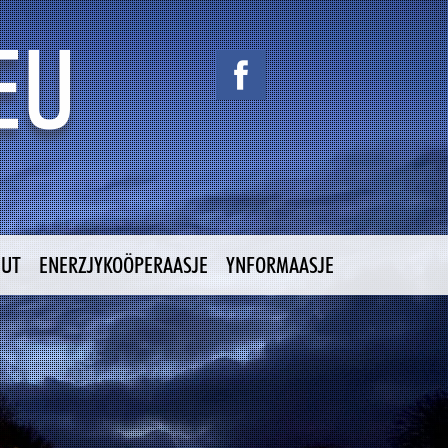
NUT
ENERZJYKOÖPERAASJE
YNFORMAASJE