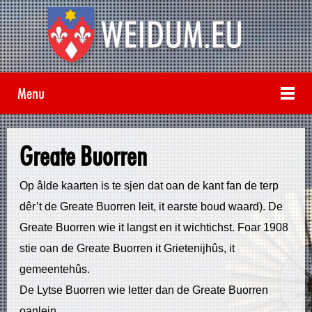
Menu
Greate Buorren
Op âlde kaarten is te sjen dat oan de kant fan de terp
dêr’t de Greate Buorren leit, it earste boud waard). De
Greate Buorren wie it langst en it wichtichst. Foar 1908
stie oan de Greate Buorren it Grietenijhûs, it
gemeentehûs.
De Lytse Buorren wie letter dan de Greate Buorren
oanlein.