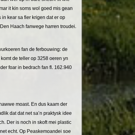
, mar it kin soms wol goed mis gean
 in kear sa fier krigen dat er op
i Den Haach fanwege harren troudei.
wurkoeren fan de ferbouwing: de
 komt de teller op 3258 oeren yn
 der foar in bedrach fan fl. 162.940
ear hawwe moast. En dus kaam der
dlik dat dat net sa’n praktysk idee
och. Der is noch in skoft mei plastic
ie net echt. Op Peaskemoandei soe