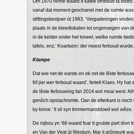
Om 1970 hinne waard it kafee omboud ta bistro.
vanaf dat moment gescharrel met de ruimte was’, 
stiftingsbestjoer út 1983. ‘Vergaderingen vinden, 
plaats in de kleedlokalen tot ongenoegen van de 
in de kelder onder het toneel, welke ruimte bed
tafels, enz.’ Koartsein: der moest ferboud wurde.
Klampe
Dat wie net de earste en ek net de lêste ferbouw
fiif jier wer ferboud waard’, fertelt Klaes. Hy ha
de lêste ferbouwing fan 2014 wol moai west. A
genôch opslachromte. Oan de efterkant is noch in
by kinne.’ It sil syn timmermansbloed wol wêze.
De nijbou yn ’66 waard foar it grutste part die
en Van der Vegt út Weidum. Mar it grûnwurk waard