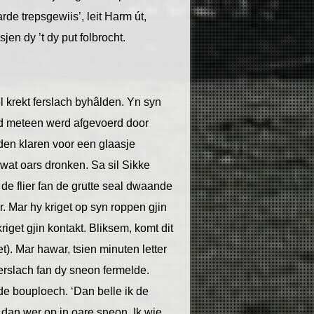
rde trepsgewiis’, leit Harm út,
 sjen dy ’t dy put folbrocht.
l krekt ferslach byhâlden. Yn syn
ond meteen werd afgevoerd door
den klaren voor een glaasje
 wat oars dronken. Sa sil Sikke
 de flier fan de grutte seal dwaande
r. Mar hy kriget op syn roppen gjin
get gjin kontakt. Bliksem, komt dit
). Mar hawar, tsien minuten letter
ferslach fan dy sneon fermelde.
e bouploech. ‘Dan belle ik de
dan wer op in oare sneon. Ik wie