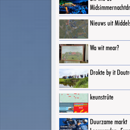
Midsimmernachtd
Nieuws uit Middel
Wa wit mear?
Drokte by it Dout
keunstrûte
Duurzame markt