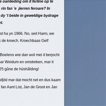
 oanlieding om it ferline op te
 rin fan ’e jierren feroare? In
dy ‘t beide in geweldige bydrage
t.
west ha yn 1966. No, seit Harm, we
ek de kroech. Kroechbaas Gelf
Boelens wie dan wol mei it berjocht
oar Weidum en omstreken, mar it
125 gûne de húshâlding!
rsfjild mar dat mocht net en dus kaam
n fan Aant List, Jan de Groot en Jan