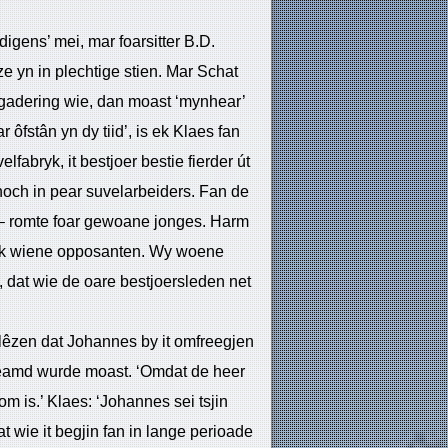
digens’ mei, mar foarsitter B.D.
e yn in plechtige stien. Mar Schat
ergadering wie, dan moast ‘mynhear’
 ôfstân yn dy tiid’, is ek Klaes fan
elfabryk, it bestjoer bestie fierder út
noch in pear suvelarbeiders. Fan de
n – romte foar gewoane jonges. Harm
n ik wiene opposanten. Wy woene
, dat wie de oare bestjoersleden net
lêzen dat Johannes by it omfreegjen
beneamd wurde moast. ‘Omdat de heer
m is.’ Klaes: ‘Johannes sei tsjin
 wie it begjin fan in lange perioade