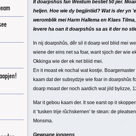
It doarpshûs fan Weidum bestiet 50 jier. Moaie
ream
heljen. Hoe wie dy begjintiid? Wat is der yn ’e
weromblik mei Harm Hallema en Klaes Tilma, 
see
levere ha oan it doarpshûs sa as it der no stie
In nij doarpshûs, dêr sil it doarp wol bliid mei 
wiene der eins net sa foar, want sjoch der wie 
Okkinga wie der ek net bliid mei.
En it moast ek nochal wat kostje. Boargemaster 
raapjen!
kaam dat der subsydzje wie foar in doarpshûs f
doarp moast der noch aardich wat jild bylizze, 
Mar it gebou kaam der. It soe earst op it skoppe
it ‘tusken trije rûchskernen’ te stean: de pleatse
Monsma.
Gewoane jongens