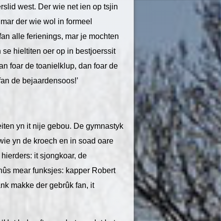
rslid west. Der wie net ien op tsjin
mar der wie wol in formeel
 fan alle ferienings, mar je mochten
 se hieltiten oer op in bestjoerssit
dan foar de toanielklup, dan foar de
n fan de bejaardensoos!’
teiten yn it nije gebou. De gymnastyk
 wie yn de kroech en in soad oare
 hierders: it sjongkoar, de
pshûs mear funksjes: kapper Robert
k makke der gebrûk fan, it