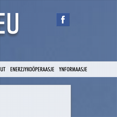
NUT
ENERZJYKOÖPERAASJE
YNFORMAASJE