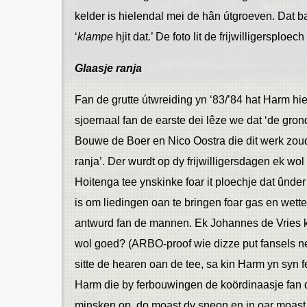
kelder is hielendal mei de hân útgroeven. Dat ba
‘
klampe
hjit dat.’ De foto lit de frijwilligersploech
Glaasje ranja
Fan de grutte útwreiding yn ‘83/’84 hat Harm hie
sjoernaal fan de earste dei lêze we dat ‘de gr
Bouwe de Boer en Nico Oostra die dit werk zou
ranja’. Der wurdt op dy frijwilligersdagen ek wol
Hoitenga tee ynskinke foar it ploechje dat ûnder
is om liedingen oan te bringen foar gas en wette
antwurd fan de mannen. Ek Johannes de Vries kri
wol goed? (ARBO-proof wie dizze put fansels net
sitte de hearen oan de tee, sa kin Harm yn syn 
Harm die by ferbouwingen de koördinaasje fan d
minsken op, do moast dy sneon en in oar moast 