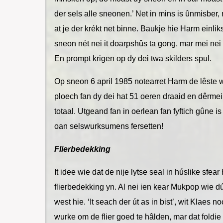
der sels alle sneonen.’ Net in mins is ûnmisber
at je der krékt net binne. Baukje hie Harm einliks
sneon nét nei it doarpshûs ta gong, mar mei ne
En prompt krigen op dy dei twa skilders spul.
Op sneon 6 april 1985 notearret Harm de lêste 
ploech fan dy dei hat 51 oeren draaid en dêrmei
totaal. Utgeand fan in oerlean fan fyftich gûne is
oan selswurksumens fersetten!
Flierbedekking
It idee wie dat de nije lytse seal in húslike sf
flierbedekking yn. Al nei ien kear Mukpop wie dú
west hie. ‘It seach der út as in bist’, wit Klaes n
wurke om de flier goed te hâlden, mar dat fold