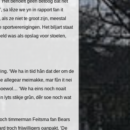
 ‘Het behoeft geen betoog dat het
sa lêze we yn in rapport fan it
als ze niet te groot zijn, meestal
sportverenigingen. Het biljart staat
oeld was als opslag voor stoelen,
ing. ‘We ha in tiid hân dat der om de
t se allegear meimakke, mar fûn it nei
lhoewol… ‘We ha eins noch noait
 lyts stikje grûn, dêr soe noch wat
n troch timmerman Feitsma fan Bears
 troch frijwilligers oanpakt. ‘De