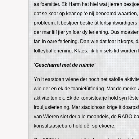
as foarsitter. Ek Harm hat hiel wat jierren bestjoe
dat se kear op kear op ‘e nij beneamd waarden, 
probleem. It bestjoer bestie út fertsjintwurdigers
der mar fiif jier yn foar dy feriening. Dus moasten
fan in oare feriening. Dan wie dat foar it korps, 
folleybalferiening. Klaes: ‘ik bin sels lid wurde
‘Gescharrel met de ruimte’
Yn it earstoan wiene der noch net safolle aktivi
wie der en ek de toanielútfiering. Mar de merke
aktiviteiten ek. Ek de konsistoarje hold syn fêste
frouljusferiening. Mar stadichoan krige it doar
van Wieren siet der alle moandeis, de RABO-ban
konsultaasjeburo hold dêr sprekoere.