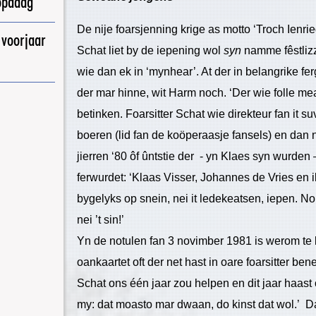
opadag
De nije foarsjenning krige as motto ‘Troch Ienrie
 voorjaar
Schat liet by de iepening wol
syn
namme fêstlizz
wie dan ek in ‘mynhear’. At der in belangrike f
der mar hinne, wit Harm noch. ‘Der wie folle mear
betinken. Foarsitter Schat wie direkteur fan it suv
boeren (lid fan de koöperaasje fansels) en dan 
jierren ‘80 ôf ûntstie der - yn Klaes syn wurde
ferwurdet: ‘Klaas Visser, Johannes de Vries e
bygelyks op snein, nei it ledekeatsen, iepen. No
nei ’t sin!’
Yn de notulen fan 3 novimber 1981 is werom te 
oankaartet oft der net hast in oare foarsitter 
Schat ons één jaar zou helpen en dit jaar haast o
my: dat moasto mar dwaan, do kinst dat wol.’ Dat