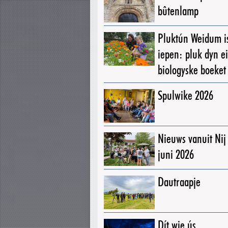
bûtenlamp
Pluktún Weidum i
iepen: pluk dyn e
biologyske boeket
Spulwike 2026
Nieuws vanuit Ni
juni 2026
Dautraapje
Dít wie ús