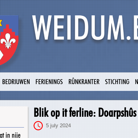
BEDRIUWEN
FERIENINGS
RÛNKRANTER
STICHTING
Blik op it ferline: Doarpshûs
5 july 2024
t in nije