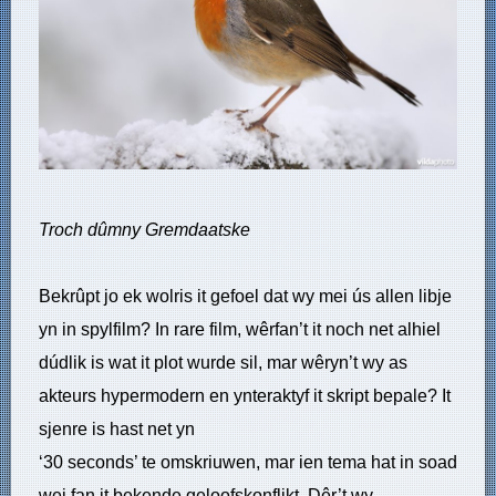
Troch dûmny Gremdaatske
Bekrûpt jo ek wolris it gefoel dat wy mei ús allen libje
yn in spylfilm? In rare film, wêrfan’t it noch net alhiel
dúdlik is wat it plot wurde sil, mar wêryn’t wy as
akteurs hypermodern en ynteraktyf it skript bepale? It
sjenre is hast net yn
‘30 seconds’ te omskriuwen, mar ien tema hat in soad
wei fan it bekende geloofskonflikt. Dêr’t wy