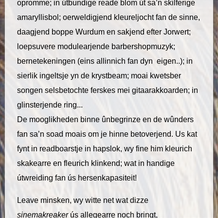
opromme; in útbundige reade blom út sa’n skilferige
amaryllisbol; oerweldigjend kleureljocht fan de sinne,
daagjend boppe Wurdum en sakjend efter Jorwert;
loepsuvere modulearjende barbershopmuzyk;
bernetekeningen (eins allinnich fan dyn eigen..); in
sierlik ingeltsje yn de krystbeam; moai kwetsber
songen selsbetochte ferskes mei gitaarakkoarden; in
glinsterjende ring...
De mooglikheden binne ûnbegrinze en de wûnders
fan sa’n soad moais om je hinne betoverjend. Us kat
fynt in readboarstje in hapslok, wy fine him kleurich
skakearre en fleurich klinkend; wat in handige
útwreiding fan ús hersenkapasiteit!
Leave minsken, wy witte net wat dizze
sinemakreaker
ús allegearre noch bringt,