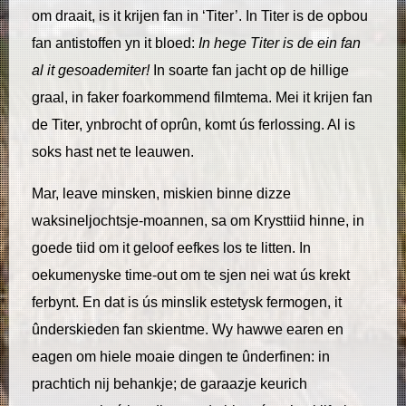
om draait, is it krijen fan in ‘Titer’. In Titer is de opbou
fan antistoffen yn it bloed:
In hege Titer is de ein fan
al it gesoademiter!
In soarte fan jacht op de hillige
graal, in faker foarkommend filmtema. Mei it krijen fan
de Titer, ynbrocht of oprûn, komt ús ferlossing. Al is
soks hast net te leauwen.
Mar, leave minsken, miskien binne dizze
waksineljochtsje-moannen, sa om Krysttiid hinne, in
goede tiid om it geloof eefkes los te litten. In
oekumenyske time-out om te sjen nei wat ús krekt
ferbynt. En dat is ús minslik estetysk fermogen, it
ûnderskieden fan skientme. Wy hawwe earen en
eagen om hiele moaie dingen te ûnderfinen: in
prachtich nij behankje; de garaazje keurich