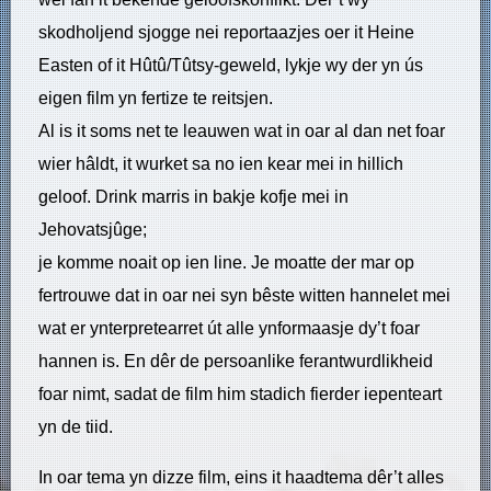
skodholjend sjogge nei reportaazjes oer it Heine
Easten of it Hûtû/Tûtsy-geweld, lykje wy der yn ús
eigen film yn fertize te reitsjen.
Al is it soms net te leauwen wat in oar al dan net foar
wier hâldt, it wurket sa no ien kear mei in hillich
geloof. Drink marris in bakje kofje mei in
Jehovatsjûge;
je komme noait op ien line. Je moatte der mar op
fertrouwe dat in oar nei syn bêste witten hannelet mei
wat er ynterpretearret út alle ynformaasje dy’t foar
hannen is. En dêr de persoanlike ferantwurdlikheid
foar nimt, sadat de film him stadich fierder iepenteart
yn de tiid.
In oar tema yn dizze film, eins it haadtema dêr’t alles