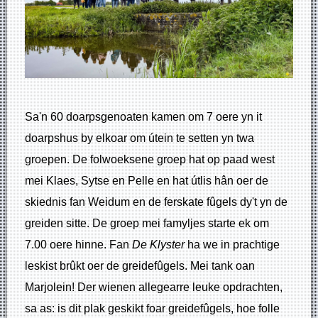
Sa'n 60 doarpsgenoaten kamen om 7 oere yn it
doarpshus by elkoar om útein te setten yn twa
groepen. De folwoeksene groep hat op paad west
mei Klaes, Sytse en Pelle en hat útlis hân oer de
skiednis fan Weidum en de ferskate fûgels dy't yn de
greiden sitte. De groep mei famyljes starte ek om
7.00 oere hinne. Fan
De Klyster
ha we in prachtige
leskist brûkt oer de greidefûgels. Mei tank oan
Marjolein! Der wienen allegearre leuke opdrachten,
sa as: is dit plak geskikt foar greidefûgels, hoe folle