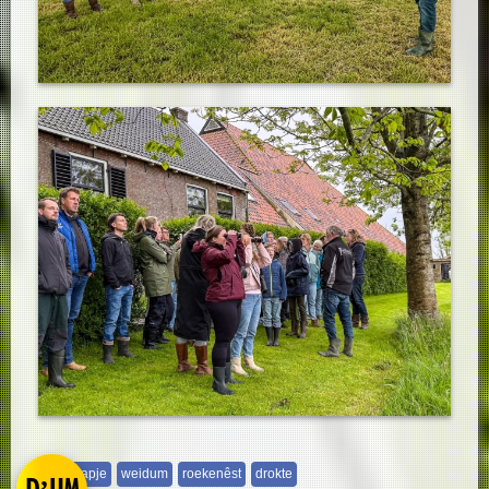
doutraapje
weidum
roekenêst
drokte