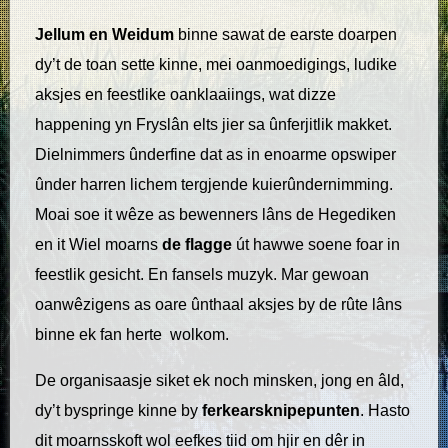
Jellum en Weidum
binne sawat de earste doarpen
dy’t de toan sette kinne, mei oanmoedigings, ludike
aksjes en feestlike oanklaaiings, wat dizze
happening yn Fryslân elts jier sa ûnferjitlik makket.
Dielnimmers ûnderfine dat as in enoarme opswiper
ûnder harren lichem tergjende kuierûndernimming.
Moai soe it wêze as bewenners lâns de Hegediken
en it Wiel moarns
de flagge
út hawwe soene foar in
feestlik gesicht. En fansels muzyk. Mar gewoan
oanwêzigens as oare ûnthaal aksjes by de rûte lâns
binne ek fan herte wolkom.
De organisaasje siket ek noch minsken, jong en âld,
dy’t byspringe kinne by
ferkearsknipepunten
. Hasto
dit moarnsskoft wol eefkes tiid om hjir en dêr in