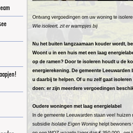
ream
Ontvang vergoedingen om uw woning te isoler
see
Wie isoleert, zit er warmpjes bij
Nu het buiten langzaamaan kouder wordt, be
Woont u in een huis met een laag energielabe
op de ramen? Door te isoleren houdt u de ko
energierekening. De gemeente Leeuwarden b
raapjen!
u daarbij te helpen. Of u nu zelf gaat isolere
doen: er zijn meerdere vergoedingen beschi
Oudere woningen met laag energielabel
In de gemeente Leeuwarden staan veel huizen 
subsidie
Isolatie Eigen Woning
helpt bewoners 
en een WOZ-waarde lager dan € 350.000,- om hun