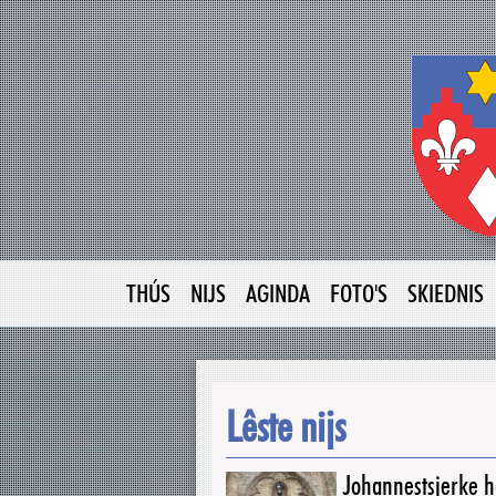
THÚS
NIJS
AGINDA
FOTO'S
SKIEDNIS
Lêste nijs
Johannestsjerke ha