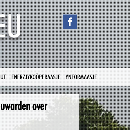
NUT
ENERZJYKOÖPERAASJE
YNFORMAASJE
euwarden over