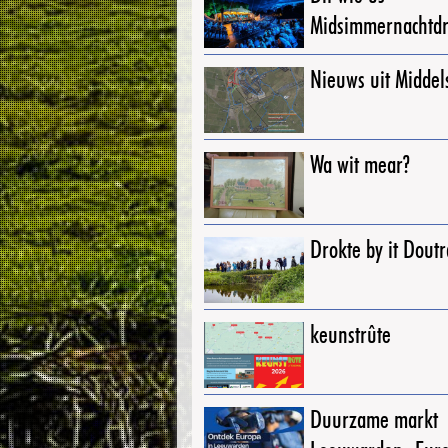
Midsimmernachtd
Nieuws uit Middel
Wa wit mear?
Drokte by it Dout
keunstrûte
Duurzame markt