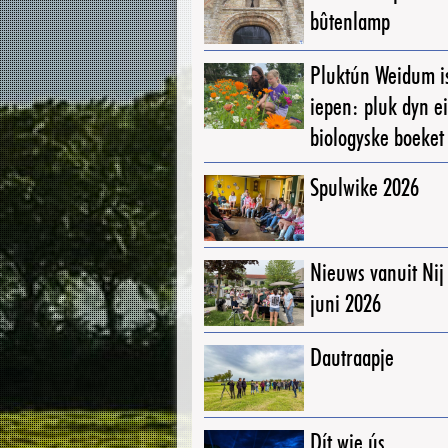
bûtenlamp
Pluktún Weidum i
iepen: pluk dyn e
biologyske boeket
Spulwike 2026
Nieuws vanuit Ni
juni 2026
Dautraapje
Dít wie ús