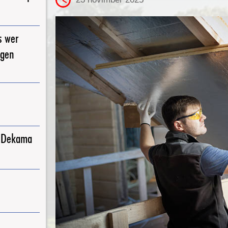
s wer
igen
j Dekama