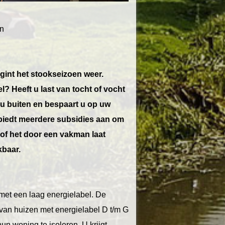
en
gint het stookseizoen weer.
l? Heeft u last van tocht of vocht
u buiten en bespaart u op uw
iedt meerdere subsidies aan om
n of het door een vakman laat
kbaar.
met een laag energielabel. De
van huizen met energielabel D t/m G
 woning te isoleren. U krijgt