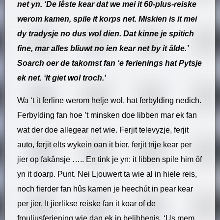
net yn. ‘De lêste kear dat we mei it 60-plus-reiske
werom kamen, spile it korps net. Miskien is it mei
dy tradysje no dus wol dien. Dat kinne je spitich
fine, mar alles bliuwt no ien kear net by it âlde.’
Soarch oer de takomst fan ‘e ferienings hat Pytsje
ek net. ‘It giet wol troch.'
Wa ‘t it ferline werom helje wol, hat ferbylding nedich.
Ferbylding fan hoe ’t minsken doe libben mar ek fan
wat der doe allegear net wie. Ferjit televyzje, ferjit
auto, ferjit elts wykein oan it bier, ferjit trije kear per
jier op fakânsje ….. En tink je yn: it libben spile him ôf
yn it doarp. Punt. Nei Ljouwert ta wie al in hiele reis,
noch fierder fan hûs kamen je heechút in pear kear
per jier. It jierlikse reiske fan it koar of de
frouljusferiening wie dan ek in belibbenis. ‘Us mem