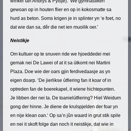
winkel fan Andrys & Pytsje). ‘We gymnastiken
gewoan op in houten flier en op in kokosmatte sa
hurd as beton. Soms krigen je in splinter yn ‘e foet, no
dat wie dan sa, dêr die net ien muoilik oer.’
Neistikje
Om kultuer op te snuven ride we hjoeddedei mei
gemak nei De Lawei of at it sa útkomt nei Martini
Plaza. Doe wie der oars gjin ferdivedaasje as yn
eigen doarp. ‘De jierlikse útfiering fan it koar of in
optreden fan de boerekapel, it wiene hichtepunten.
Je libben der nei ta. De toanielútfiering? Hiel Weidum
gong der hinne. Je diene de krulspjelden der foar yn
en nije klean oan.‘ Op sa’n jûn waard in grut stik spile
en nei it skoft folge dan noch it neistikje, dat wie in