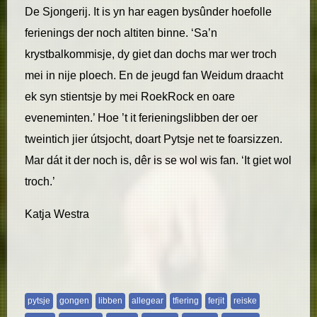
De Sjongerij. It is yn har eagen bysûnder hoefolle
ferienings der noch altiten binne. ‘Sa’n
krystbalkommisje, dy giet dan dochs mar wer troch
mei in nije ploech. En de jeugd fan Weidum draacht
ek syn stientsje by mei RoekRock en oare
eveneminten.’ Hoe ’t it ferieningslibben der oer
tweintich jier útsjocht, doart Pytsje net te foarsizzen.
Mar dát it der noch is, dêr is se wol wis fan. ‘It giet wol
troch.’
Katja Westra
pytsje
gongen
libben
allegear
tfiering
ferjit
reiske