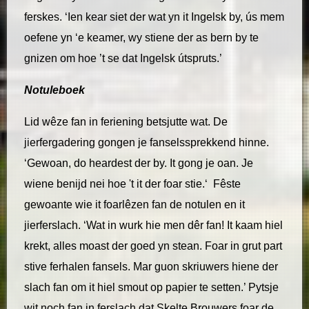
ferskes. ‘Ien kear siet der wat yn it Ingelsk by, ús mem
oefene yn ‘e keamer, wy stiene der as bern by te
gnizen om hoe ’t se dat Ingelsk útspruts.’
Notuleboek
Lid wêze fan in feriening betsjutte wat. De
jierfergadering gongen je fanselssprekkend hinne.
‘Gewoan, do heardest der by. It gong je oan. Je
wiene benijd nei hoe 't it der foar stie.‘ Fêste
gewoante wie it foarlêzen fan de notulen en it
jierferslach. ‘Wat in wurk hie men dêr fan! It kaam hiel
krekt, alles moast der goed yn stean. Foar in grut part
stive ferhalen fansels. Mar guon skriuwers hiene der
slach fan om it hiel smout op papier te setten.’ Pytsje
wit noch fan in ferslach dat Skelte Brouwers foar de