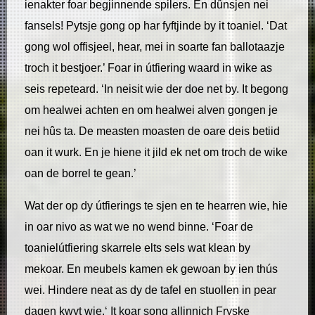
ienakter foar begjinnende spilers. En dûnsjen nei
fansels! Pytsje gong op har fyftjinde by it toaniel. ‘Dat
gong wol offisjeel, hear, mei in soarte fan ballotaazje
troch it bestjoer.’ Foar in útfiering waard in wike as
seis repeteard. ‘In neisit wie der doe net by. It begong
om healwei achten en om healwei alven gongen je
nei hûs ta. De measten moasten de oare deis betiid
oan it wurk. En je hiene it jild ek net om troch de wike
oan de borrel te gean.’
Wat der op dy útfierings te sjen en te hearren wie, hie
in oar nivo as wat we no wend binne. ‘Foar de
toanielútfiering skarrele elts sels wat klean by
mekoar. En meubels kamen ek gewoan by ien thús
wei. Hindere neat as dy de tafel en stuollen in pear
dagen kwyt wie.‘ It koar song allinnich Fryske