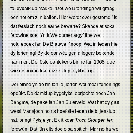
folleybalklup makke. ‘Douwe Brandinga wil graag
een net om zijn ballen. Hier wordt over gestemd.’ Is
dat ferslach noch earne bewarre? Skande at soks
ferdwine soe! Yn it Weidumer argyf fine we it
notuleboek fan De Blauwe Knoop. Wat in leden hie
dy feriening! By de oanwêzigen allegear bekende
nammen. De lêste oantekens binne fan 1968, doe
wie de animo foar dizze klup blykber op.
Der binne yn de rin fan ‘e jierren wol mear ferienings
opdûkt. De damklup bygelyks, oprjochte troch Jan
Bangma, de pake fan Jan Suierveld. Wat hat dy grut
west! Mar sjoch no ris hoefolle leden de biljertklup
hat, bringt Pytsje yn. Ek it koar
Troch Sjongen Ien
ferdwûn. Dat fûn elts doe o sa spitich. Mar no ha we