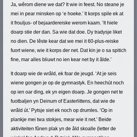
Ja, wêrom diene we dat? It wie in feest. No steane je
mei in pear minsken op ‘e hoeke.’ It korps spile ek at
it frouljus- of bejaardereiske werom kaam. ‘It hiele
doarp stie der dan. Sa wie dat doe. Dy tradysje liket
no dien. De lêste kear dat we mei it 60-plus-reiske
fuort wiene, wie it korps der net. Dat kin je o sa spitich
fine, mar alles bliuwt no ien kear net by it âlde.’
It doarp wie de wrâld, ek foar de jeugd. ‘At je seis
wiene gongen je op de gymnastyk. En heechút noch
op ien oar ding, ek yn eigen doarp. Je gongen net te
fuotbaljen yn Deinum of Easterlittens, dat wie de
wrâld út.’ Pytsje siet ek noch op drumles. ‘Op in
plankje mei twa stokjes, mear wie it net.’ Beide
aktiviteiten fûnen plak yn de âld skoalle (letter de