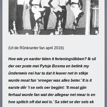
(Ut de Rûnkranter fan april 2016)
Hoe wie yn earder tiden it ferieningslibben? Ik sil
der oer prate mei Pytsje Bosma en betink my
ûnderweis nei har ta dat it leaver net in stikje
wurde moat fan ‘vroeger was alles beter.’ It is it
earste dêr ’t se sels oer begjint: ‘It moat gjin
ferhaal wurde fan wat der allegear net mear is en
hoe spitich oft dat wol is.’ Sa stiet se der sels ek