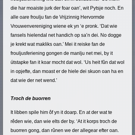
die har moaiste jurk der foar oan’, wit Pytsje noch. En
alle oare froulju fan de Vrijzinnig Hervormde
Vrouwenvereniging wiene ek yn ‘e pronk. ‘Dat wie
fansels hielendal net handich op sa’n dei. No dogge
je krekt wat makliks oan.’ Mei it reiske fan de
frouljusferiening gongen de manlju net mei, by it
útstapke fan it koar mocht dat wol. ‘Us heit fûn dat wol
in opjefte, dan moast er de hiele dei skuon oan ha en
dat wie der net wend.’
Troch de buorren
It libben spile him ôf yn it doarp. En at der wat te
rêden wie, dan wie elts der by. ‘At it korps troch de
buorren gong, dan rûnen we der allegear efter oan.