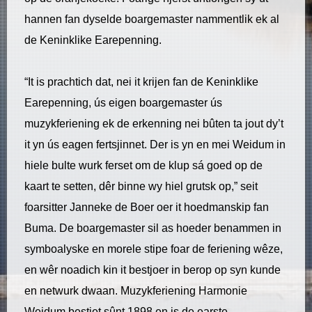
hannen fan dyselde boargemaster nammentlik ek al
de Keninklike Earepenning.
“It is prachtich dat, nei it krijen fan de Keninklike
Earepenning, ús eigen boargemaster ús
muzykferiening ek de erkenning nei bûten ta jout dy’t
it yn ús eagen fertsjinnet. Der is yn en mei Weidum in
hiele bulte wurk ferset om de klup sá goed op de
kaart te setten, dêr binne wy hiel grutsk op,” seit
foarsitter Janneke de Boer oer it hoedmanskip fan
Buma. De boargemaster sil as hoeder benammen in
symboalyske en morele stipe foar de feriening wêze,
en wêr noadich kin it bestjoer in berop op syn kunde
en netwurk dwaan. Muzykferiening Harmonie
Weidum bestiet sûnt 1898 en is de earste