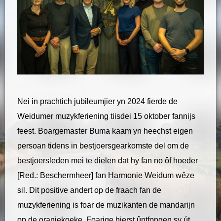
Nei in prachtich jubileumjier yn 2024 fierde de
Weidumer muzykferiening tiisdei 15 oktober fannijs
feest. Boargemaster Buma kaam yn heechst eigen
persoan tidens in bestjoersgearkomste del om de
bestjoersleden mei te dielen dat hy fan no ôf hoeder
[Red.: Beschermheer] fan Harmonie Weidum wêze
sil. Dit positive andert op de fraach fan de
muzykferiening is foar de muzikanten de mandarijn
op de oranjekoeke. Foarige hjerst ûntfongen sy út