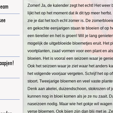
ream
Zomer! Ja, de kalender zegt het echt! Het weer be
lijkt het op het moment dat ik dit typ meer herfst
see
zie je dat het toch echt zomer is. De zomerbloe
en gekochte eenjarigen staan te bloeien of op he
een tierelier en het is groen! Wil je lang geniet
mogelijk de uitgebloeide bloemetjes eruit. Het pl
voortplanten, zaad vormen voor een plant en als 
bloeien. Het is vooral een seizoen waar je genie
raapjen!
Ook het seizoen waar je ziet waar het anders k
het volgende voorjaar vergeten. Schrijf het op of
stoort. Tweejarige bloemen en veel vaste plan
Denk aan akelei, duizendschoon, stokrozen of 
kunnen nog in bloei komen als je ze nu zaait. Da
naseizoen nodig. Maar wie het gokje wil wagen e
verse bloemen. Ook bijen zijn dan blij met je.