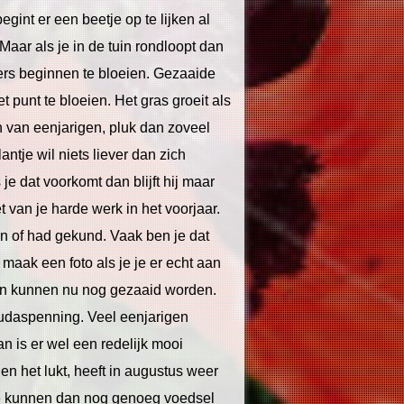
gint er een beetje op te lijken al
. Maar als je in de tuin rondloopt dan
iers beginnen te bloeien. Gezaaide
t punt te bloeien. Het gras groeit als
en van eenjarigen, pluk dan zoveel
antje wil niets liever dan zich
je dat voorkomt dan blijft hij maar
t van je harde werk in het voorjaar.
an of had gekund. Vaak ben je dat
 maak een foto als je je er echt aan
ten kunnen nu nog gezaaid worden.
judaspenning. Veel eenjarigen
n is er wel een redelijk mooi
n het lukt, heeft in augustus weer
 Ze kunnen dan nog genoeg voedsel