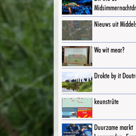
Midsimmernachtd
Nieuws uit Middel
Wa wit mear?
Drokte by it Dout
keunstrûte
Duurzame markt