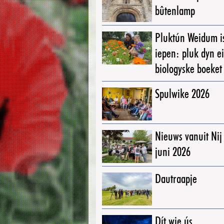
bûtenlamp
Pluktún Weidum i
iepen: pluk dyn e
biologyske boeket
Spulwike 2026
Nieuws vanuit Ni
juni 2026
Dautraapje
Dít wie ús