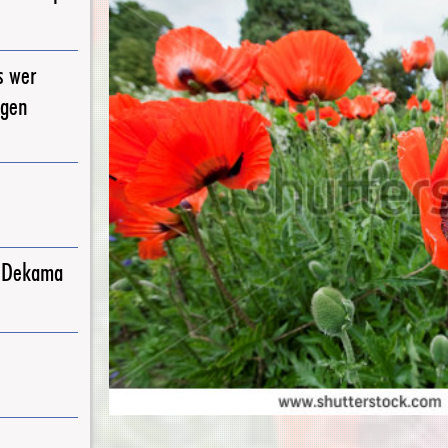
s wer
igen
j Dekama