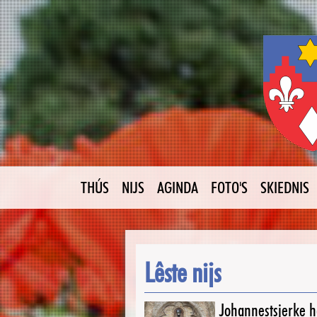
THÚS
NIJS
AGINDA
FOTO'S
SKIEDNIS
Lêste nijs
Johannestsjerke ha