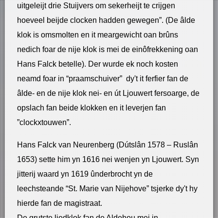
uitgeleijt drie Stuijvers om sekerheijt te crijgen
hoeveel beijde clocken hadden gewegen”. (De âlde
klok is omsmolten en it meargewicht oan brûns
nedich foar de nije klok is mei de einôfrekkening oan
Hans Falck betelle). Der wurde ek noch kosten
neamd foar in “praamschuiver” dy't it ferfier fan de
âlde- en de nije klok nei- en út Ljouwert fersoarge, de
opslach fan beide klokken en it leverjen fan
”clockxtouwen”.
Hans Falck van Neurenberg (Dútslân 1578 – Ruslân
1653) sette him yn 1616 nei wenjen yn Ljouwert. Syn
jitterij waard yn 1619 ûnderbrocht yn de
leechsteande “St. Marie van Nijehove” tsjerke dy't hy
hierde fan de magistraat.
De grutste liedklok fan de Aldehou mei in