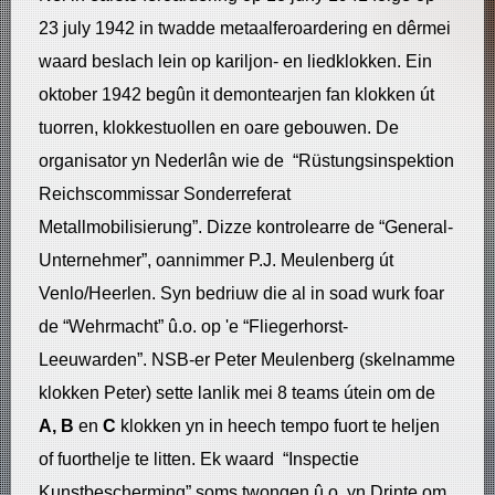
23 july 1942 in twadde metaalferoardering en dêrmei
waard beslach lein op kariljon- en liedklokken. Ein
oktober 1942 begûn it demontearjen fan klokken út
tuorren, klokkestuollen en oare gebouwen. De
organisator yn Nederlân wie de “Rüstungsinspektion
Reichscommissar Sonderreferat
Metallmobilisierung”. Dizze kontrolearre de “General-
Unternehmer”, oannimmer P.J. Meulenberg út
Venlo/Heerlen. Syn bedriuw die al in soad wurk foar
de “Wehrmacht” û.o. op 'e “Fliegerhorst-
Leeuwarden”. NSB-er Peter Meulenberg (skelnamme
klokken Peter) sette lanlik mei 8 teams útein om de
A, B
en
C
klokken yn in heech tempo fuort te heljen
of fuorthelje te litten. Ek waard “Inspectie
Kunstbescherming” soms twongen û.o. yn Drinte om