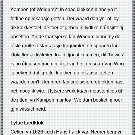
Kampen (of Weidum)*: In soad klokken binne yn it
ferline op lokaasje getten. Der waard dan yn- of by
de klokkestoel, de toer of gebou in tydlike brûnsjitterij
opsetten. Yn de foartsjerke fan Weidum binne by de
lêste grutte restauraasje fragminten en spoaren fan
klokjittersaktiviteiten foar it ljocht kommen, dit “bewiis”
is no ôfdutsen troch in lûk. Fan heit en soan Van Wou
is bekend dat grutte klokken op lokaasje getten
waarden om't it ferfieren fan tige swiere objekten hast
net mooglik wie. It lytsere wurk kaam meastentiids út
de jitterij yn Kampen mar foar Weidum bestiet hjiroer
gjin wissichheid.
Lytse Liedklok
Getten yn 1626 troch Hans Falck van Neurenberg yn