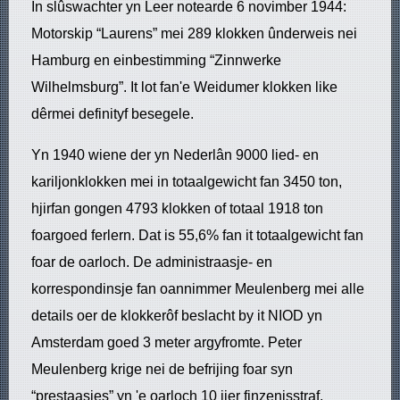
In slûswachter yn Leer notearde 6 novimber 1944:
Motorskip “Laurens” mei 289 klokken ûnderweis nei
Hamburg en einbestimming “Zinnwerke
Wilhelmsburg”. It lot fan'e Weidumer klokken like
dêrmei definityf besegele.
Yn 1940 wiene der yn Nederlân 9000 lied- en
kariljonklokken mei in totaalgewicht fan 3450 ton,
hjirfan gongen 4793 klokken of totaal 1918 ton
foargoed ferlern. Dat is 55,6% fan it totaalgewicht fan
foar de oarloch. De administraasje- en
korrespondinsje fan oannimmer Meulenberg mei alle
details oer de klokkerôf beslacht by it NIOD yn
Amsterdam goed 3 meter argyfromte. Peter
Meulenberg krige nei de befrijing foar syn
“prestaasjes” yn 'e oarloch 10 jier finzenisstraf.