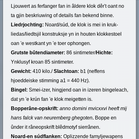
Ljouwert as ferfanger fan in âldere klok dêr't oant no
ta gjin beskriuwing of details fan bekend binne.
Liedrjochting:
Noard/súd, de klok is mei in kruk-
liedas/liedtsjil konstruksje yn in houten klokkestoel
oan 'e westkant yn 'e toer ophongen.
Grutste bûtendiameter:
86 sintimeter/
Hichte:
Ynklusyf kroan 85 sintimeter.
Gewicht:
410 kilo./
Slachtoan:
b1 (neffens
hjoeddeiske stimming a1 = 440 Hz).
Bingel:
Smei-izer, hingjend oan in izeren bingeleach,
dat yn 'e krún fan 'e klok meigetten is.
Bopperâne-opskrift:
anno domini mvicxxvi
heeft mij
hans falck van neuremberg ghegoten
.
Boppe en
ûnder it râneopskrift blêdmotyf sierrânen.
Noard-en súdflanken:
Oplizzende famyljewapens