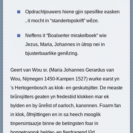
Opdrachtjouwers hiene gjin spesifike easken
, it mocht in “standertopskrift” wêze.
Neffens it “Boalserter mirakelboek“ wie
Jezus, Maria, Johannes in útrop nei in
bjusterbaarlike genêzing.
Geert van Wou sr. (Maria Johannes Gerardus van
Wou, Nijmegen 1450-Kampen 1527) wurke earst yn
's Hertogenbosch as klok- en geskutsjitter. De measte
brûnsjitters geaten yn fredestiid klokken mar ek
bylden en by ûnrêst of oarloch, kanonnen. Foarm fan
in klok, ôfmjittingen en in sa heech mooglik
tinpersintaazje binne de betingsten foar in
boppetoanryk helder- en fierdragend lûd.