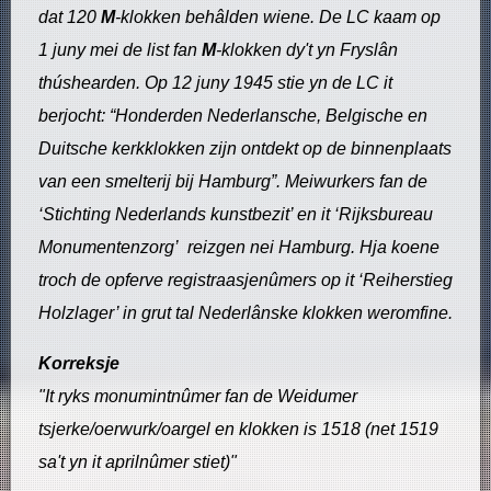
dat 120
M
-klokken behâlden wiene. De LC kaam op
1 juny mei de list fan
M
-klokken dy't yn Fryslân
thúshearden. Op 12 juny 1945 stie yn de LC it
berjocht: “Honderden Nederlansche, Belgische en
Duitsche kerkklokken zijn ontdekt op de binnenplaats
van een smelterij bij Hamburg”. Meiwurkers fan de
‘Stichting Nederlands kunstbezit’ en it ‘Rijksbureau
Monumentenzorg’ reizgen nei Hamburg. Hja koene
troch de opferve registraasjenûmers op it ‘Reiherstieg
Holzlager’ in grut tal Nederlânske klokken weromfine.
Korreksje
"It ryks monumintnûmer fan de Weidumer
tsjerke/oerwurk/oargel en klokken is 1518 (net 1519
sa't yn it aprilnûmer stiet)"