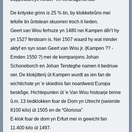
De krityske grins is 25 % tin, by klokkebrûns mei
tefolle tin ûntstean skuorren troch it lieden.
Geert van Wou ferhuze yn 1480 nei Kampen dêr't hy
yn 1527 ferstoarn is. Nei 1507 waard hy wat minder
aktyf en syn soan Geert van Wou jr. (Kampen ?? -
Emden 1550 ?) mei de kompanjons Johan
Schoneborch en Johan Tersteghe namen it bedriuw
oer. De klokjitterij út Kampen wurdt as ien fan de
wichtichste yn 'e skiednis fan noardwest Europa
beskôge. Hichtepunten út 'e Van Wou histoarje binne
û.m. 13 liedklokken foar de Dom yn Utrecht (swierste
8100 kilo) út 1505 en de “Gloriosa”
E-klok foar de dom yn Erfurt mei in gewicht fan
11.400 kilo út 1497.