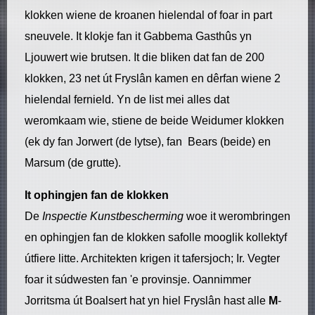
klokken wiene de kroanen hielendal of foar in part
sneuvele. It klokje fan it Gabbema Gasthûs yn
Ljouwert wie brutsen. It die bliken dat fan de 200
klokken, 23 net út Fryslân kamen en dêrfan wiene 2
hielendal fernield. Yn de list mei alles dat
weromkaam wie, stiene de beide Weidumer klokken
(ek dy fan Jorwert (de lytse), fan Bears (beide) en
Marsum (de grutte).
It ophingjen fan de klokken
De
Inspectie Kunstbescherming
woe it werombringen
en ophingjen fan de klokken safolle mooglik kollektyf
útfiere litte. Architekten krigen it tafersjoch; Ir. Vegter
foar it súdwesten fan 'e provinsje. Oannimmer
Jorritsma út Boalsert hat yn hiel Fryslân hast alle
M
-