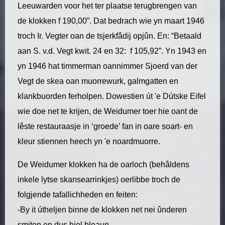
Leeuwarden voor het ter plaatse terugbrengen van
de klokken f 190,00”. Dat bedrach wie yn maart 1946
troch Ir. Vegter oan de tsjerkfâdij opjûn. En: “Betaald
aan S. v.d. Vegt kwit. 24 en 32: f 105,92”. Yn 1943 en
yn 1946 hat timmerman oannimmer Sjoerd van der
Vegt de skea oan muorrewurk, galmgatten en
klankbuorden ferholpen. Dowestien út 'e Dútske Eifel
wie doe net te krijen, de Weidumer toer hie oant de
lêste restauraasje in ‘groede’ fan in oare soart- en
kleur stiennen heech yn 'e noardmuorre.
De Weidumer klokken ha de oarloch (behâldens
inkele lytse skansearrinkjes) oerlibbe troch de
folgjende tafallichheden en feiten:
-By it útheljen binne de klokken net nei ûnderen
smiten en dus hiel bleaun.