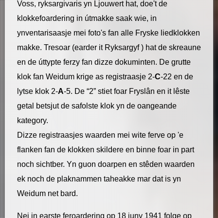
Voss, ryksargivaris yn Ljouwert hat, doe't de
klokkefoardering in útmakke saak wie, in
ynventarisaasje mei foto's fan alle Fryske liedklokken
makke. Tresoar (earder it Ryksargyf ) hat de skreaune
en de úttypte ferzy fan dizze dokuminten. De grutte
klok fan Weidum krige as registraasje 2-
C
-22 en de
lytse klok 2-
A
-5. De “2” stiet foar Fryslân en it lêste
getal betsjut de safolste klok yn de oangeande
kategory.
Dizze registraasjes waarden mei wite ferve op 'e
flanken fan de klokken skildere en binne foar in part
noch sichtber. Yn guon doarpen en stêden waarden
ek noch de plaknammen taheakke mar dat is yn
Weidum net bard.
Nei in earste feroardering op 18 juny 1941 folge op