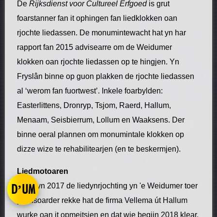
De
Rijksdienst voor Cultureel Erfgoed
is grut
foarstanner fan it ophingen fan liedklokken oan
rjochte liedassen. De monumintewacht hat yn har
rapport fan 2015 advisearre om de Weidumer
klokken oan rjochte liedassen op te hingjen. Yn
Fryslân binne op guon plakken de rjochte liedassen
al ‘werom fan fuortwest’. Inkele foarbylden:
Easterlittens, Dronryp, Tsjom, Raerd, Hallum,
Menaam, Seisbierrum, Lollum en Waaksens. Der
binne oeral plannen om monumintale klokken op
dizze wize te rehabilitearjen (en te beskermjen).
Liedmotoaren
Doe't yn 2017 de liedynrjochting yn 'e Weidumer toer
D’UM
yn disoarder rekke hat de firma Vellema út Hallum
wurke oan it opmeitsjen en dat wie begjin 2018 klear.