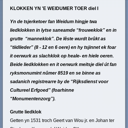
KLOKKEN YN 'E WEIDUMER TOER
diel I
Yn de tsjerketoer fan Weidum hingje twa
liedklokken in lytse saneamde “frouweklok” en in
grutte “manneklok”. De lêste wurdt brûkt as
“tiidlieder” (8 - 12 en 6 oere) en hy tsjinnet ek foar
it oerwurk as slachklok op heale- en hiele oeren.
Beide liedklokken en it oerwurk meitsje diel út fan
ryksmonumint nûmer 8519 en se binne as
sadanich registrearre by de “Rijksdienst voor
Cultureel Erfgoed” (foarhinne
“Monumentenzorg”).
Grutte liedklok
Getten yn 1531 troch Geert van Wou jr. en Johan ter