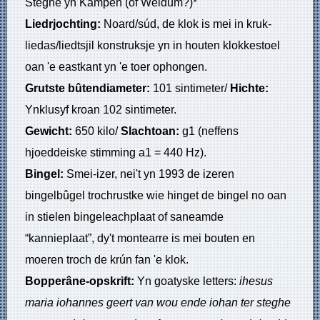
Steghe yn Kampen (of Weidum?)*
Liedrjochting:
Noard/súd, de klok is mei in kruk-
liedas/liedtsjil konstruksje yn in houten klokkestoel
oan 'e eastkant yn 'e toer ophongen.
Grutste bûtendiameter:
101 sintimeter/
Hichte:
Ynklusyf kroan 102 sintimeter.
Gewicht:
650 kilo/
Slachtoan:
g1 (neffens
hjoeddeiske stimming a1 = 440 Hz).
Bingel:
Smei-izer, nei't yn 1993 de izeren
bingelbûgel trochrustke wie hinget de bingel no oan
in stielen bingeleachplaat of saneamde
“kannieplaat”, dy't montearre is mei bouten en
moeren troch de krún fan 'e klok.
Bopperâne-opskrift:
Yn goatyske letters:
ihesus
maria iohannes
geert van wou ende iohan ter steghe