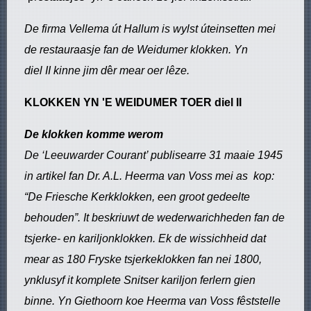
De firma Vellema út Hallum is wylst úteinsetten mei
de restauraasje fan de Weidumer klokken. Yn
diel II kinne jim d
ê
r mear oer lêze.
KLOKKEN YN 'E WEIDUMER TOER
diel II
De klokken komme werom
De ‘Leeuwarder Courant’ publisearre 31 maaie 1945
in artikel fan Dr. A.L. Heerma van Voss mei as kop:
“De Friesche Kerkklokken, een groot gedeelte
behouden”. It beskriuwt de wederwarichheden fan de
tsjerke- en kariljonklokken. Ek de wissichheid dat
mear as 180 Fryske tsjerkeklokken fan nei 1800,
ynklusyf it komplete Snitser kariljon ferlern gien
binne. Yn Giethoorn koe Heerma van Voss fêststelle