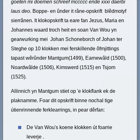
goeten mi
doemen schreef
mccccc ende
xxxi daerbi
laus deo
. Boppe- en ûnder it râne-opskrift blêdmotyf
sierrânen. It klokopskrift ta eare fan Jezus, Maria en
Johannes waard troch heit en soan Van Wou yn
gearwurking mei Johan Schoneborch of Johan ter
Steghe op 10 klokken mei ferskillende ôfmjittings
tapast wêrûnder Mantgum(1499), Earnewâld (1500),
Noardwâlde (1506), Kimswerd (1515) en Tsjom
(1525).
Allinnich yn Mantgum stiet op 'e klokflank ek de
plaknamme. Foar dit opskrift binne nochal tige
útienrinnende ferklearrings, in pear dêrfan:
De Van Wou's koene klokken út foarrie
leverje .