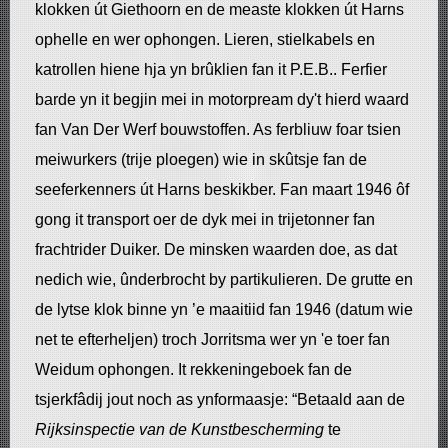
klokken út Giethoorn en de measte klokken út Harns
ophelle en wer ophongen. Lieren, stielkabels en
katrollen hiene hja yn brûklien fan it P.E.B.. Ferfier
barde yn it begjin mei in motorpream dy't hierd waard
fan Van Der Werf bouwstoffen. As ferbliuw foar tsien
meiwurkers (trije ploegen) wie in skûtsje fan de
seeferkenners út Harns beskikber. Fan maart 1946 ôf
gong it transport oer de dyk mei in trijetonner fan
frachtrider Duiker. De minsken waarden doe, as dat
nedich wie, ûnderbrocht by partikulieren. De grutte en
de lytse klok binne yn ’e maaitiid fan 1946 (datum wie
net te efterheljen) troch Jorritsma wer yn 'e toer fan
Weidum ophongen. It rekkeningeboek fan de
tsjerkfâdij jout noch as ynformaasje: “Betaald aan de
Rijksinspectie van de Kunstbescherming
te