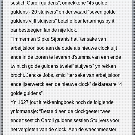
sestich Caroli guldens”, omrekkene “45 golde
guldens - 20 stuijvers” en der waard “seven golde
guldens vijff stuijvers” betelle foar fertarrings by it
oanbesteegjen fan de nije klok.
Timmerman Sipke Sijbrants hat “ter sake van
arbeijtsloon soo aen de oude als nieuwe clock uijt
ende in de tooren te leveren d'summa van een ende
twintich golde guldens twaleff stuijvers” yn rekken
brocht. Jencke Jobs, smid “ter sake van arbeijtsloon
ende ijserwerck aen de nieuwe clock” deklarearre “4
golde guldens”.
Yn 1627 jout it rekkeningboek noch de folgjende
ynformaasje: “Betaeld aen de clockgeeter twee
ende't sestich Caroli guldens sestien Stuijvers voor
het vergieten van de clock. Aen de waechmeester