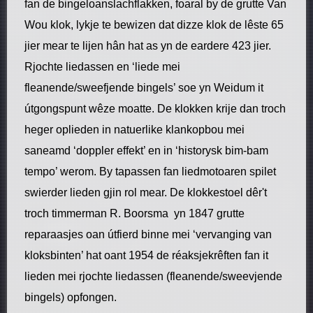
fan de bingeloanslachflakken, foaral by de grutte Van
Wou klok, lykje te bewizen dat dizze klok de lêste 65
jier mear te lijen hân hat as yn de eardere 423 jier.
Rjochte liedassen en ‘liede mei
fleanende/sweefjende bingels’ soe yn Weidum it
útgongspunt wêze moatte. De klokken krije dan troch
heger oplieden in natuerlike klankopbou mei
saneamd ‘doppler effekt’ en in ‘historysk bim-bam
tempo’ werom. By tapassen fan liedmotoaren spilet
swierder lieden gjin rol mear. De klokkestoel dêr't
troch timmerman R. Boorsma yn 1847 grutte
reparaasjes oan útfierd binne mei ‘vervanging van
kloksbinten’ hat oant 1954 de réaksjekrêften fan it
lieden mei rjochte liedassen (fleanende/sweevjende
bingels) opfongen.