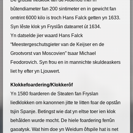
bûtendiameter fan 200 sintimeter en in gewicht fan
omtrint 6000 kilo is troch Hans Falck getten yn 1633.
Syn lêste klok yn Fryslân datearret út 1634.
Yn datselde jier waard Hans Falck
“Meestergeschutsgieter van de Keijser en de
Grootvorst van Moscovien” tsaar Michael
Feodorovich. Syn frou en in mannichte skuldeaskers
liet hy efter yn Ljouwert.
Klokkefoardering/Klokkerôf
Yn 1580 foarderen de Steaten fan Fryslan
liedklokken om kanonnen jitte te litten foar de opstân
tsjin Spanje. Betingst wie dat yn eltse toer ien klok
behâlden wurde mocht. De hiele foardering ferrûn
gaoatysk. Wat him doe yn Weidum ôfspile hat is net