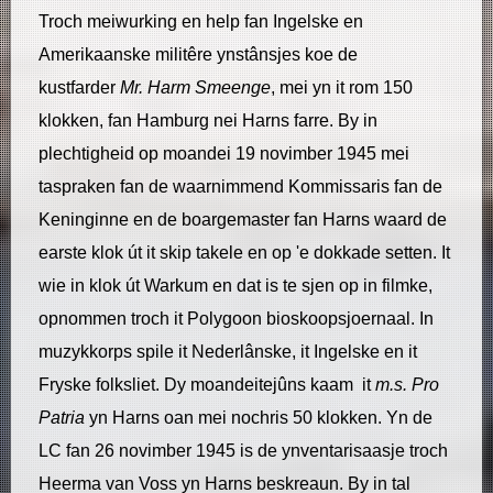
Troch meiwurking en help fan Ingelske en
Amerikaanske militêre ynstânsjes koe de
kustfarder
Mr. Harm Smeenge
, mei yn it rom 150
klokken, fan Hamburg nei Harns farre. By in
plechtigheid op moandei 19 novimber 1945 mei
taspraken fan de waarnimmend Kommissaris fan de
Keninginne en de boargemaster fan Harns waard de
earste klok út it skip takele en op 'e dokkade setten. It
wie in klok út Warkum en dat is te sjen op in filmke,
opnommen troch it Polygoon bioskoopsjoernaal. In
muzykkorps spile it Nederlânske, it Ingelske en it
Fryske folksliet. Dy moandeitejûns kaam it
m.s.
Pro
Patria
yn Harns oan mei nochris 50 klokken. Yn de
LC fan 26 novimber 1945 is de ynventarisaasje troch
Heerma van Voss yn Harns beskreaun. By in tal