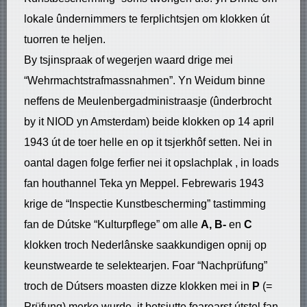
lokale ûndernimmers te ferplichtsjen om klokken út
tuorren te heljen.
By tsjinspraak of wegerjen waard drige mei
“Wehrmachtstrafmassnahmen”. Yn Weidum binne
neffens de Meulenbergadministraasje (ûnderbrocht
by it NIOD yn Amsterdam) beide klokken op 14 april
1943 út de toer helle en op it tsjerkhôf setten. Nei in
oantal dagen folge ferfier nei it opslachplak , in loads
fan houthannel Teka yn Meppel. Febrewaris 1943
krige de “Inspectie Kunstbescherming” tastimming
fan de Dútske “Kulturpflege” om alle
A,
B-
en
C
klokken troch Nederlânske saakkundigen opnij op
keunstwearde te selektearjen. Foar “Nachprüfung”
troch de Dútsers moasten dizze klokken mei in
P
(=
Prüfung) merke wurde, it betsjutte foarearst útstel fan