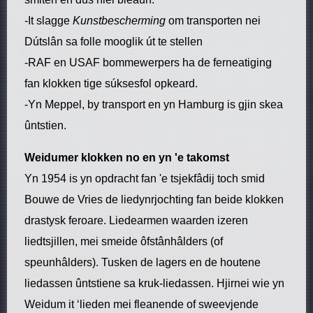
-It slagge
Kunstbescherming
om transporten nei
Dútslân sa folle mooglik út te stellen
-RAF en USAF bommewerpers ha de ferneatiging
fan klokken tige súksesfol opkeard.
-Yn Meppel, by transport en yn Hamburg is gjin skea
ûntstien.
Weidumer klokken no en yn 'e takomst
Yn 1954 is yn opdracht fan 'e tsjekfâdij toch smid
Bouwe de Vries de liedynrjochting fan beide klokken
drastysk feroare. Liedearmen waarden izeren
liedtsjillen, mei smeide ôfstânhâlders (of
speunhâlders). Tusken de lagers en de houtene
liedassen ûntstiene sa kruk-liedassen. Hjirnei wie yn
Weidum it ‘lieden mei fleanende of sweevjende