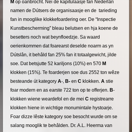
M
op oanbrocht. Nei de kapitulaasje fan Nederlân
namen de Dútsers de organisaasje en de tarieding
fan in mooglike klokkefoardering oer. De “Inspectie
Kunstbescherming” bleau belutsen en hja koene de
besetters noch wat beynfloedzje. Sa waard
oerienkommen dat foarearst deselde noarm as yn
Dútslân, it behâld fan 25% fan it totaalgewicht, jilde
soe. Dat betsjutte 52 kariljons (10%) en 570
M
klokken (15%). Te foarderjen soe dus 2552 ton wêze
besteande út kategory
A
-,
B-
en
C
klokken.
A
stie
foar modern en as earste 722 ton op te offerjen.
B
-
klokken wiene weardefol en de mei
C
registrearre
klokken hiene in wichtige monumintale hystoarje.
Foar dizze lêste kategory soe besocht wurde om se
salang mooglik te behâlden. Dr. A.L. Heerma van