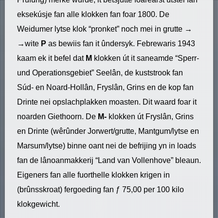
eksekúsje fan alle klokken fan foar 1800. De
Weidumer lytse klok “pronket” noch mei in grutte
→
→
wite
P
as bewiis fan it ûndersyk. Febrewaris 1943
kaam ek it befel dat
M
klokken út it saneamde “Sperr-
und Operationsgebiet” Seelân, de kuststrook fan
Súd- en Noard-Hollân, Fryslân, Grins en de kop fan
Drinte nei opslachplakken moasten. Dit waard foar it
noarden Giethoorn. De
M-
klokken út Fryslân, Grins
en Drinte (wêrûnder Jorwert/grutte, Mantgum/lytse en
Marsum/lytse) binne oant nei de befrijing yn in loads
fan de lânoanmakkerij “Land van Vollenhove” bleaun.
Eigeners fan alle fuorthelle klokken krigen in
(brûnsskroat) fergoeding fan ƒ 75,00 per 100 kilo
klokgewicht.