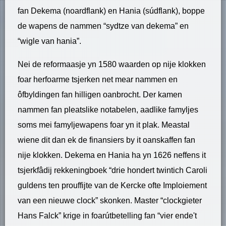
fan Dekema (noardflank) en Hania (súdflank), boppe
de wapens de nammen “sydtze van dekema” en
“wigle van hania”.
Nei de reformaasje yn 1580 waarden op nije klokken
foar herfoarme tsjerken net mear nammen en
ôfbyldingen fan hilligen oanbrocht. Der kamen
nammen fan pleatslike notabelen, aadlike famyljes
soms mei famyljewapens foar yn it plak. Meastal
wiene dit dan ek de finansiers by it oanskaffen fan
nije klokken. Dekema en Hania ha yn 1626 neffens it
tsjerkfâdij rekkeningboek “drie hondert twintich Caroli
guldens ten prouffijte van de Kercke ofte Imploiement
van een nieuwe clock” skonken. Master “clockgieter
Hans Falck” krige in foarútbetelling fan “vier ende't