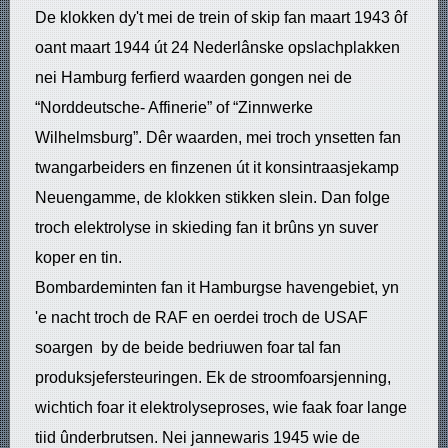
De klokken dy't mei de trein of skip fan maart 1943 ôf
oant maart 1944 út 24 Nederlânske opslachplakken
nei Hamburg ferfierd waarden gongen nei de
“Norddeutsche- Affinerie” of “Zinnwerke
Wilhelmsburg”. Dêr waarden, mei troch ynsetten fan
twangarbeiders en finzenen út it konsintraasjekamp
Neuengamme, de klokken stikken slein. Dan folge
troch elektrolyse in skieding fan it brûns yn suver
koper en tin.
Bombardeminten fan it Hamburgse havengebiet, yn
'e nacht troch de RAF en oerdei troch de USAF
soargen by de beide bedriuwen foar tal fan
produksjefersteuringen. Ek de stroomfoarsjenning,
wichtich foar it elektrolyseproses, wie faak foar lange
tiid ûnderbrutsen. Nei jannewaris 1945 wie de