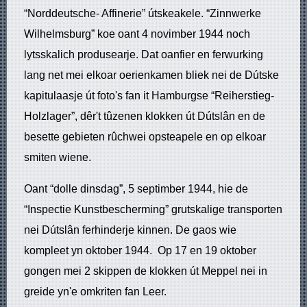
“Norddeutsche- Affinerie” útskeakele. “Zinnwerke
Wilhelmsburg” koe oant 4 novimber 1944 noch
lytsskalich produsearje. Dat oanfier en ferwurking
lang net mei elkoar oerienkamen bliek nei de Dútske
kapitulaasje út foto's fan it Hamburgse “Reiherstieg-
Holzlager”, dêr't tûzenen klokken út Dútslân en de
besette gebieten rûchwei opsteapele en op elkoar
smiten wiene.
Oant “dolle dinsdag”, 5 septimber 1944, hie de
“Inspectie Kunstbescherming” grutskalige transporten
nei Dútslân ferhinderje kinnen. De gaos wie
kompleet yn oktober 1944. Op 17 en 19 oktober
gongen mei 2 skippen de klokken út Meppel nei in
greide yn'e omkriten fan Leer.