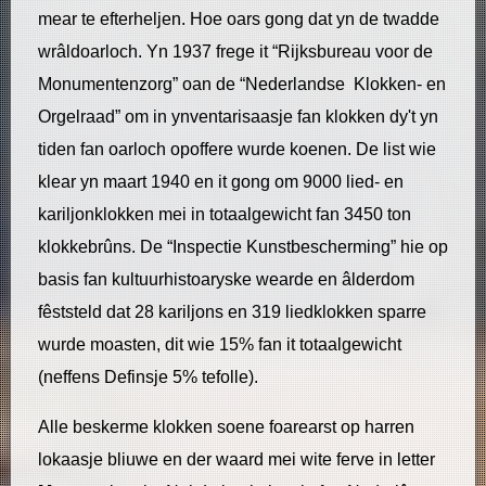
mear te efterheljen. Hoe oars gong dat yn de twadde
wrâldoarloch. Yn 1937 frege it “Rijksbureau voor de
Monumentenzorg” oan de “Nederlandse Klokken- en
Orgelraad” om in ynventarisaasje fan klokken dy't yn
tiden fan oarloch opoffere wurde koenen. De list wie
klear yn maart 1940 en it gong om 9000 lied- en
kariljonklokken mei in totaalgewicht fan 3450 ton
klokkebrûns. De “Inspectie Kunstbescherming” hie op
basis fan kultuurhistoaryske wearde en âlderdom
fêststeld dat 28 kariljons en 319 liedklokken sparre
wurde moasten, dit wie 15% fan it totaalgewicht
(neffens Definsje 5% tefolle).
Alle beskerme klokken soene foarearst op harren
lokaasje bliuwe en der waard mei wite ferve in letter