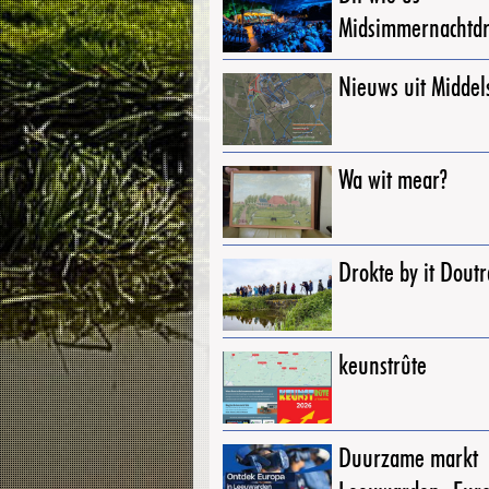
Midsimmernachtd
Nieuws uit Middel
Wa wit mear?
Drokte by it Dout
keunstrûte
Duurzame markt