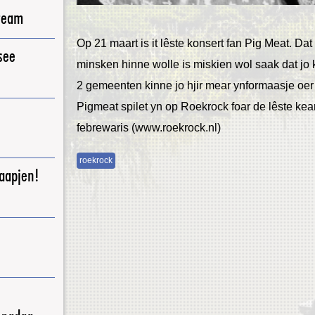
ream
Op 21 maart is it lêste konsert fan Pig Meat. Dat 
see
minsken hinne wolle is miskien wol saak dat jo 
2 gemeenten kinne jo hjir mear ynformaasje oe
Pigmeat spilet yn op Roekrock foar de lêste kear
febrewaris (www.roekrock.nl)
roekrock
raapjen!