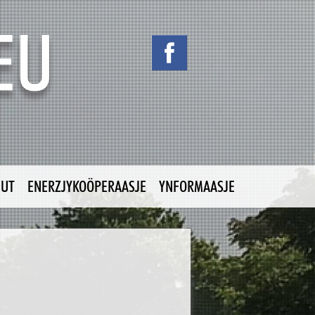
NUT
ENERZJYKOÖPERAASJE
YNFORMAASJE