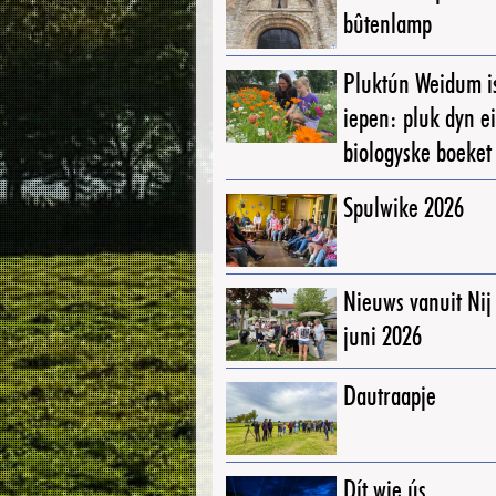
bûtenlamp
Pluktún Weidum i
iepen: pluk dyn e
biologyske boeket
Spulwike 2026
Nieuws vanuit Ni
juni 2026
Dautraapje
Dít wie ús