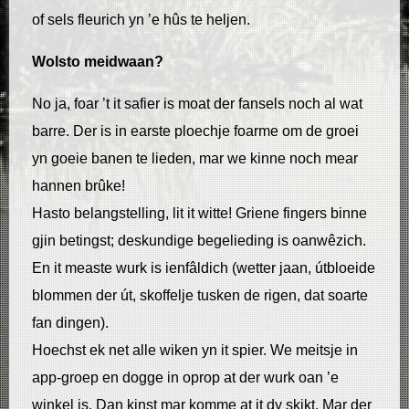
of sels fleurich yn ’e hûs te heljen.
Wolsto meidwaan?
No ja, foar ’t it safier is moat der fansels noch al wat
barre. Der is in earste ploechje foarme om de groei
yn goeie banen te lieden, mar we kinne noch mear
hannen brûke!
Hasto belangstelling, lit it witte! Griene fingers binne
gjin betingst; deskundige begelieding is oanwêzich.
En it measte wurk is ienfâldich (wetter jaan, útbloeide
blommen der út, skoffelje tusken de rigen, dat soarte
fan dingen).
Hoechst ek net alle wiken yn it spier. We meitsje in
app-groep en dogge in oprop at der wurk oan ’e
winkel is. Dan kinst mar komme at it dy skikt. Mar der