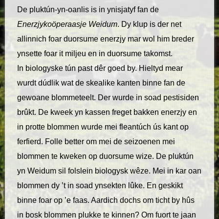
De pluktún-yn-oanlis is in ynisjatyf fan de
Enerzjykoöperaasje Weidum
. Dy klup is der net
allinnich foar duorsume enerzjy mar wol him breder
ynsette foar it miljeu en in duorsume takomst.
In biologyske tún past dêr goed by. Hieltyd mear
wurdt dúdlik wat de skealike kanten binne fan de
gewoane blommeteelt. Der wurde in soad pestisiden
brûkt. De kweek yn kassen freget bakken enerzjy en
in protte blommen wurde mei fleantúch ús kant op
ferfierd. Folle better om mei de seizoenen mei
blommen te kweken op duorsume wize. De pluktún
yn Weidum sil folslein biologysk wêze. Mei in kar oan
blommen dy ’t in soad ynsekten lûke. En geskikt
binne foar op ’e faas. Aardich dochs om ticht by hûs
in bosk blommen plukke te kinnen? Om fuort te jaan