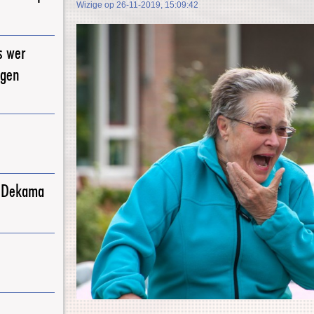
Wizige op 26-11-2019, 15:09:42
s wer
igen
j Dekama