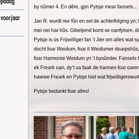
opadag
by nûmer 4. En dêre, gjin Pytsje mear fansels…
 voorjaar
Jan R. wurdt ree fûn en set de achterfolging yn;
mei nei har hûs. Gibeljend komt se oanfytsen, di
Pytsje is ús Frijwilliger fan ’t Jier om alles wat 
docht foar Weidum, foar it Weidumer doarpshûs,
foar Harmonie Weidum yn ’t bysûnder. Fansels 
ek Freark oan, dy’t sa faak de hannen foar oare
hawwe Freark en Pytsje hiel wat frijwilligerswurk
Pytsje bedankt foar alles!