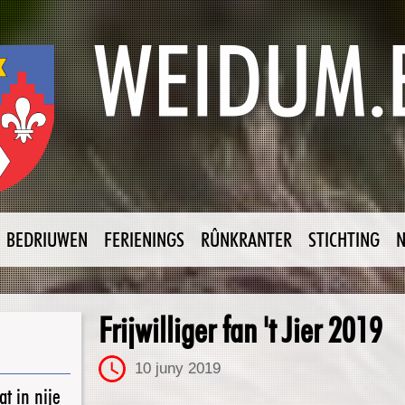
BEDRIUWEN
FERIENINGS
RÛNKRANTER
STICHTING
Frijwilliger fan 't Jier 2019
10 juny 2019
t in nije