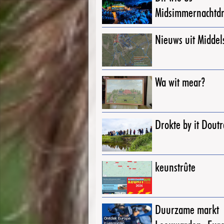
Midsimmernachtd
Nieuws uit Middel
Wa wit mear?
Drokte by it Dout
keunstrûte
Duurzame markt