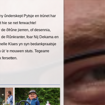
 hy ûnderskept Pytsje en trúnet har
t hie se net ferwachte!
sy de ôfrûne jierren, of desennia,
 de Rûnkranter, foar Nij Dekama en
helle Klaes yn syn bedankpraatsje
n út ‘e mouwen stuts. Tegearre
 fersetten.