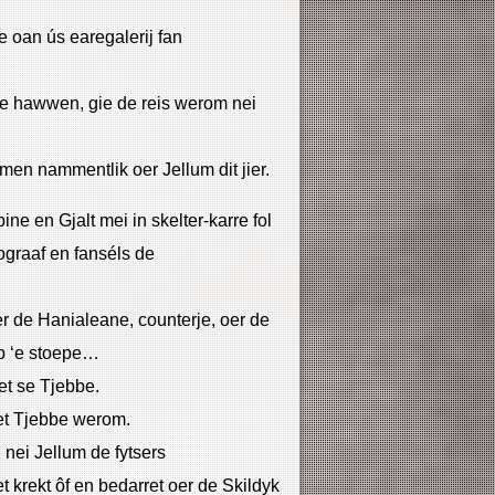
oan ús earegalerij fan
te hawwen, gie de reis werom nei
en nammentlik oer Jellum dit jier.
e en Gjalt mei in skelter-karre fol
otograaf en fanséls de
er de Hanialeane, counterje, oer de
op ‘e stoepe…
get se Tjebbe.
ket Tjebbe werom.
l nei Jellum de fytsers
krekt ôf en bedarret oer de Skildyk