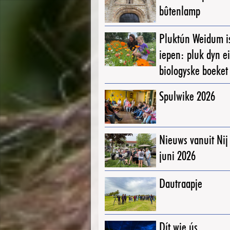
bûtenlamp
Pluktún Weidum i
iepen: pluk dyn e
biologyske boeket
Spulwike 2026
Nieuws vanuit Ni
juni 2026
Dautraapje
Dít wie ús