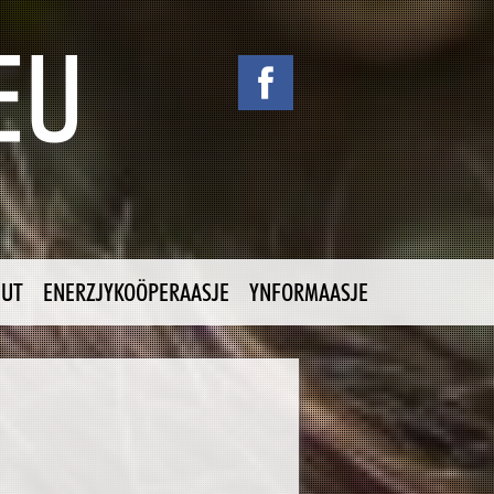
NUT
ENERZJYKOÖPERAASJE
YNFORMAASJE