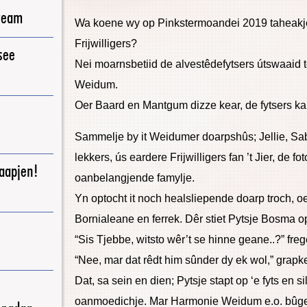
ream
Wa koene wy op Pinkstermoandei 2019 taheakje 
Frijwilligers?
see
Nei moarnsbetiid de alvestêdefytsers útswaaid 
Weidum.
Oer Baard en Mantgum dizze kear, de fytsers kam
Sammelje by it Weidumer doarpshûs; Jellie, Sabin
lekkers, ús eardere Frijwilligers fan ’t Jier, de f
raapjen!
oanbelangjende famylje.
Yn optocht it noch healsliepende doarp troch, o
Bornialeane en ferrek. Dêr stiet Pytsje Bosma 
“Sis Tjebbe, witsto wêr’t se hinne geane..?” fre
“Nee, mar dat rêdt him sûnder dy ek wol,” grap
Dat, sa sein en dien; Pytsje stapt op ‘e fyts en si
oanmoedichje. Mar Harmonie Weidum e.o. bûget 