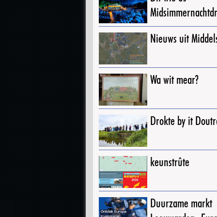
Midsimmernachtd
Nieuws uit Middel
Wa wit mear?
Drokte by it Dout
keunstrûte
Duurzame markt