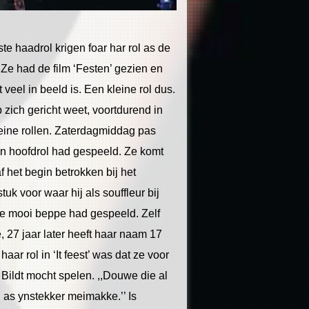
e haadrol krigen foar har rol as de
e: Ze had de film ‘Festen’ gezien en
veel in beeld is. Een kleine rol dus.
p zich gericht weet, voortdurend in
kleine rollen. Zaterdagmiddag pas
en hoofdrol had gespeeld. Ze komt
f het begin betrokken bij het
tuk voor waar hij als souffleur bij
oe mooi beppe had gespeeld. Zelf
 27 jaar later heeft haar naam 17
ar rol in ‘It feest’ was dat ze voor
 Bildt mocht spelen. ,,Douwe die al
h as ynstekker meimakke.’’ Is