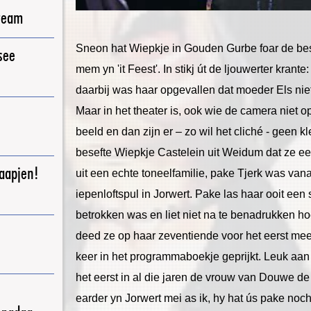
ream
Sneon hat Wiepkje in Gouden Gurbe foar de best
see
mem yn 'it Feest'. In stikj út de ljouwerter krant
daarbij was haar opgevallen dat moeder Els niet 
Maar in het theater is, ook wie de camera niet o
beeld en dan zijn er – zo wil het cliché - geen 
besefte Wiepkje Castelein uit Weidum dat ze e
raapjen!
uit een echte toneelfamilie, pake Tjerk was vana
iepenloftspul in Jorwert. Pake las haar ooit een s
betrokken was en liet niet na te benadrukken h
deed ze op haar zeventiende voor het eerst mee,
keer in het programmaboekje geprijkt. Leuk aan ha
het eerst in al die jaren de vrouw van Douwe de
earder yn Jorwert mei as ik, hy hat ús pake noc