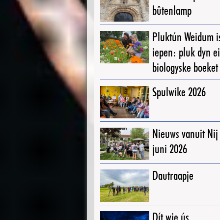
bûtenlamp
Pluktún Weidum i
iepen: pluk dyn e
biologyske boeket
Spulwike 2026
Nieuws vanuit Ni
juni 2026
Dautraapje
Dít wie ús