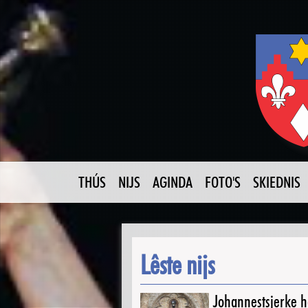
THÚS
NIJS
AGINDA
FOTO'S
SKIEDNIS
Lêste nijs
Johannestsjerke ha