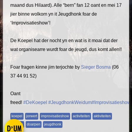
maand dus Hilaard). Alle “bern” fan 12 oant en mei 17
jier binne wolkom yn it Jeugdhonk foar de
‘Improvisatieshow’!
De Koepel hat der nocht yn en wat is it moai dat der
wat organisearre wurdt foar de jeugd, dus komt allen!!
Foar fragen kinne jim terjochte by
Sieger Bosma
(06
37 44 91 52)
Oant
freed!
#DeKoepel
#JeugdhonkWeidum
#Improvisatieshow
koepel
jorwert
improvisatieshow
activiteiten
aktiviteiten
dorpen
doarpen
jeugdhonk
D’UM