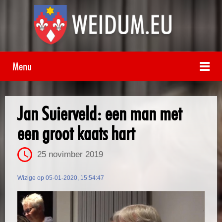
Menu
Jan Suierveld: een man met
een groot kaats hart
25 novimber 2019
Wizige op 05-01-2020, 15:54:47