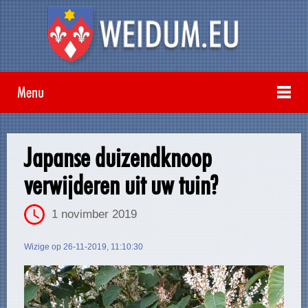
Menu
Japanse duizendknoop
verwijderen uit uw tuin?
1 novimber 2019
Wizige op 26-11-2019, 11:10:30