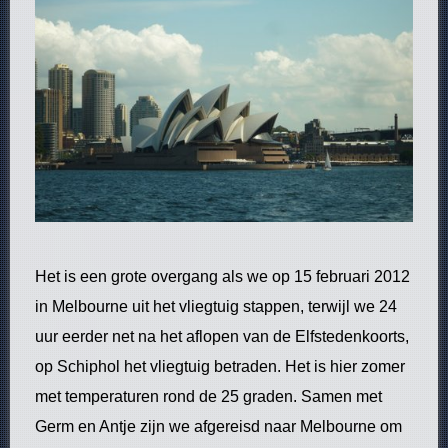
Het is een grote overgang als we op 15 februari 2012 in Melbourne uit het vliegtuig stappen, terwijl we 24 uur eerder net na het aflopen van de Elfstedenkoorts, op Schiphol het vliegtuig betraden. Het is hier zomer met temperaturen rond de 25 graden. Samen met Germ en Antje zijn we afgereisd naar Melbourne om Gerda te bezoeken. Ze studeert voor een halfjaar in Australië waarbij ze werkt aan een onderzoeksproject in een laboratorium. Voor ons ook een mogelijkheid om een backpackvakantie in Australië te kunnen afvinken van de “bucketlist”. We verblijven een week gezamenlijk in Melbourne in een appartement. Zo kunnen we de stad verkennen, elke avond met Gerda afspreken en ook de jetlag de ruimte geven. Ook hier hebben ze zomer- en wintertijd waardoor er op het moment van aankomst een tijdsverschil is van +10 uren met Nederland. Gezien de vlucht van 24 uren met een tussenstop in Hongkong is het niet heel verwonderlijk dat het lichaam een beetje in de war is. Ons appartement bevindt zich in South Yarra, dat is een yuppenwijk net onder de rivier de Yarra die dwars door Melbourne heen loopt. Het centrum van de stad bevindt zich 10 minuten reizen met het openbaar vervoer bij ons vandaan. Ook lopend is dit prima te doen langs de “riverbanks”. Het is prachtig wandelen omdat het heel groen is en je elke 100 meter een bankje en “public BBQ” tegenkomt. Op de rivier wordt geroeid en langs de rivier zijn veel hardlopers te vinden. Het centrum van Melbourne is eigenlijk maar een kleine rechthoek. Het is gelegen tussen de Yarra rivier, the Docklands en een grote toegangsweg “Victoria Street”. Verder is het omringd met parken en de nodige sportstadions zoals tennisarena’s (Rod Laver), Cricketgrounds en Footy stadions (Etihad Stadium). Het grote centrale punt in Melbourne is Federation Square. Je kunt dit vergelijken met het Damplein in Amsterdam. Het daarnaast gelegen Flinderstreetstation is een van de grote toegangswegen voor het openbaar vervoer; in Australië erg goed geregeld en redelijk goedkoop. Het centrum heeft veel winkelgelegenheden en toeristische attracties, zoals musea en authentieke gebouwen. Daarnaast zijn er ook veel economische bedrijfsgebouwen. Op de doordeweekse dagen moet Gerda werken, maar in de avonduren en het weekend krijgen we een rondleiding door deze bijzondere stad. Gerda is hier ondertussen ruim twee maanden en is al aardig ingeburgerd. Ze neemt ons mee naar het laboratorium waar ze werkt, gelegen naast het kinderziekenhuis waar ze onderzoek voor doet. Ze vertelt enthousiast over haar werkzaamheden en we maken kennis met haar leidinggevende, die vooral enthousiast is over de grote stap die Gerda en haar studiegenoot Jolanda hebben gemaakt door hier onderzoek te gaan verrichten. Na ons bezoek aan het lab hebben we een prachtige boottocht over de Yarra rivier gemaakt richting Williamstown, een punt waar grote zeeschepen liggen aangemeerd. Ook hebben we gewandeld in de vele parken in Melbourne, waaronder de Royal Botanic Gardens en de Treasury Gardens. De parken zijn zeer goed onderhouden en bevatten een veelzijdigheid aan planten en dieren. Hier valt echt op dat we aan de andere kant van de wereld zijn, zoveel kleuren en bijzondere vormen en groot. De parken zijn hier toegankelijk en schoon. Daarnaast hebben we de Shrine of Remembrance bezocht, een herdenkingsplaats voor de gevallen soldaten in de Eerste en Tweede Wereldoorlog en we zijn op de Eureka Skydeck geweest. Dit gebouw is 88 verdiepingen hoog en heeft een 360° uitzicht over Melbourne. Zo kun je de Yarra rivier zien, het Albert Park F1 circuit, het op 25 km verder gelegen Melbourne Airport en de vele stadions en parken. Melbourne is een grote stad met meer dan vier miljoen inwoners, waar het centrum klein is, reiken de buitenwijken enorm ver. Zo groot dat de provincie Fryslân er met al zijn water in past. De mensen zijn gastvrij en relaxed, en maken gemakkelijk een praatje met je. Ze vinden het leuk te horen wat je van het land en de stad vindt en zijn geïnteresseerd in Nederland en hoe het daar wonen is; al spreken zij meer over Europa als land dan Nederland. Vaak geven ze je tips over bezienswaardigheden, zoals St. Kilda Beach; een zuidelijke wijk van Melbourne waar de stranden te vinden zijn. Een ware attractie hier zijn de pinguïns. Deze nestelen zich tussen de rotsblokken op één enkele pier aan dit strand. Een bijzonder gezicht pinguïns te zien bij 25° op een strand in Australië! Na een week in Melbourne splitsen onze wegen zich. Ter afsluiting dineren we gezamenlijk aan de Southbank van de Yarra rivier en nemen afscheid van elkaar. Germ en Antje vliegen naar Sydney en vertrekken van daaruit per bus met een reisgezelschap naar Cairns. In Cairns nemen zij een vlucht naar Alice Springs in de woestijn en zullen ze als laatste het noordelijke gebied rond Darwin aandoen. Onze vlucht gaat direct richting Cairns, vanaf dat punt hebben wij het doel in vier weken met een campervan de oostkust te volgen om uiteindelijk weer in Melbourne uit te komen. Cairns & The Great Barrier Reef Na een slopende vlucht komen we in Cairns aan. Eenmaal uitgestapt kun je het klimaat vergelijken met het betreden van de vlindertuin in Emmen; warm en klam. Na de inspectie van de staat van ons vervoermiddel vertrekken wij gewapend met wegenkaart, een boek met campings en natuurlijk een onuitputtelijke bron van enthousiasme (de weg op). Dat is direct wel even wennen, de bestuurder zit rechts in de auto en rijdt aan de linker kant van de weg. Bij rotondes en afslagen is het dan wel even opletten, is het nu de korte of lange bocht, moet ik linksom of rechtsom en niet te vergeten (of juist wel) de verwisselde hendels voor het aangeven van richting en de ruitenwisser. Regelmatig sla ik linksaf met de ruitenwissers aan. Gelukkig went het snel en we gaan op weg richting het noorden. Hier bevinden zich veel tropische wouden en ongerepte natuur. Na een overnachting in Mossman rijden we de Daintree river over naar Cape Tribulation. Dat betekent “Kaap Tegenspoed”, de plek waar voor kapitein James Cook de problemen ooit begonnen. De plek doet zijn naam geen eer aan, want dit is verreweg het mooiste en meest paradijselijke plekje dat we beide ooit hebben gezien. Het ligt tussen het regenwoud en de zee in. Op de bijna privé camping waar we verblijven is het 50 meter lopen naar de zee en 200 m naar de “bush”. Dit is de plek waar het regenwoud en het Rif bijelkaar komen. We rijden tot het punt waar enkel vierwiel aangedreven voertuigen verder mogen. We maken een wandeling en zien grote vlinders en vogels. In de zee zwemmen is hier geen optie, want zijn het niet de giftige kwallen die het je onmogelijk maken, dan zijn het wel de krokodillen die hier zwemmen. Een dag later bezoeken we op onze terugweg naar Cairns de Daintree river Cruise, een privé vaartochtje over de rivier waarbij we krokodillen van 2 weken oud, groene boomkikkers en grote krokodillen spotten. Cairns staat bekend om het tropische klimaat en de mogelijkheden tot duiken en het bezoeken van The Great Barrier Reef, een immens groot beschermd koraalrif gelegen langs een groot gedeelte van de oostkust. We boeken een duiktrip van een dag, waarbij we ruim 40 km uit de kust met perslucht tot 10 meter onder water gaan. Zoals verwacht is de kleurrijke wereld van vissen en koraal prachtig. We maken twee keer een duik, de eerste is hand in hand met de instructeur, bij de tweede mogen de handen los. Een geweldige ervaring! Via de Bruce Highway rijden we zuidelijk en komen uit in Mission Beach. In Cape Tribulation hebben mensen ons aangeraden dit plekje te bezoeken. Hier hebben we de mogelijkheid de Cassowary te spotten. In Cape Trib stonden borden langs de weg met “beware of Cassowary”. Afgebeeld op het bord staat een loopvogel, in onze beleving zoiets als een pauw. Later kwamen we erachter dat dit een twee meter grote struisvogelachtige vogel is. Na aanwijzingen van de plaatselijke bevolking hebben we een wandeling gemaakt op Bicton Hill. We komen een leguaan van 50 cm tegen en spinnen zo groot als je hand. Na 2 km lopen dreigt er onweer en we versnellen de pas. Plots staan we stil, want er beweegt iets in de bosjes. We staan oog in oog met een Cassowary van ongeveer 1.60 m. Een Cassowary is vergelijkbaar met een struisvogel; hij is zwart met een fel blauwe kop en daarbovenop een hoorn. Deze hoorn is z’n wapen en kan een mens flink verwonden. Het was een spannende wandeling! Het mooie aan reizen met een campervan is dat je dagelijks maar aan drie dingen hoeft te denken. Ten eerste waar overnachten we, ten tweede wat eten we en als laatste wat gaan we vandaag voor leuks doen. Een relaxte manier van leven met weinig druk. Tijdens onze trip verblijven we op twee soorten campings; betaalde campings en vrije/gratis campings. Australië is goed uitgerust met beide soorten, er zijn veel stoppunten onderweg waar je gratis mag staan met water- en toiletvoorziening en soms een douchemogelijkheid. Overal in parken en langs rivieren zijn public BBQ’s, een elektronische unit met een bakplaat bovenop. Na het bakken is deze makkelijk met water af te spoelen en hij gaat na 15 minuten automatisch weer uit. Ze worden veel gebruikt en nagenoeg iedereen laat deze ook weer schoon achter. Hier hebben we de nodige hamburgers, groenten en aardappeltjes op gebakken. Na Mission Beach is een volgend hoogtepunt Airlie Beach. Airlie Beach staat bekend als de plaats voor backpackers. Een verzamelpunt met veel kroegjes en goedkope hostels, ook bekend van de Whitsunday eilandengroep. Vanuit Airlie Beach hebben wij een driedaagse zeiltrip gemaakt. Het schip is gemaakt voor 20 personen en 5 man begeleiding, wij varen met 5 personen en 2 man begeleiding. De schipper is tevens de kok en dat is belangrijk, want is het eten goed dan is de sfeer ook goed. De wind valt tegen maar varen door deze natuur is prachtig. We maken wederom een duik tot 14 meter en snorkelen de rest van de middag. Bij Hayman Island gaan we voor anker om de nacht door te brengen. De restjes van het