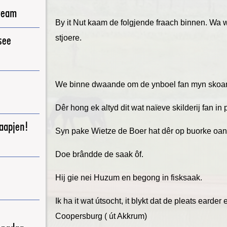
ream
By it Nut kaam de folgjende fraach binnen. Wa w
see
stjoere.
We binne dwaande om de ynboel fan myn skoan
Dêr hong ek altyd dit wat naïeve skilderij fan in
raapjen!
Syn pake Wietze de Boer hat dêr op buorke oan
Doe brândde de saak ôf.
Hij gie nei Huzum en begong in fisksaak.
Ik ha it wat útsocht, it blykt dat de pleats earde
Coopersburg ( út Akkrum)