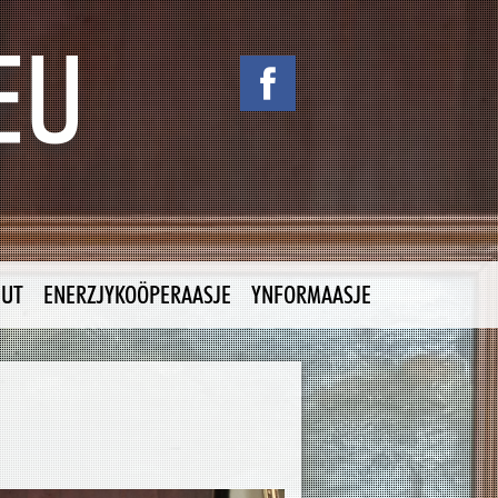
NUT
ENERZJYKOÖPERAASJE
YNFORMAASJE