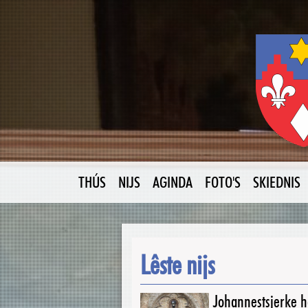
THÚS
NIJS
AGINDA
FOTO'S
SKIEDNIS
Lêste nijs
Johannestsjerke ha