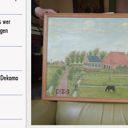
s wer
igen
j Dekama