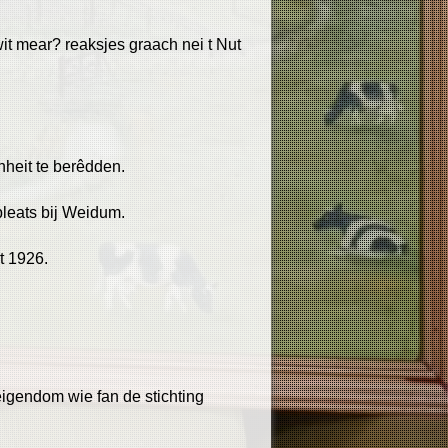
it mear? reaksjes graach nei t Nut
heit te berêdden.
 pleats bij Weidum.
t 1926.
r eigendom wie fan de stichting