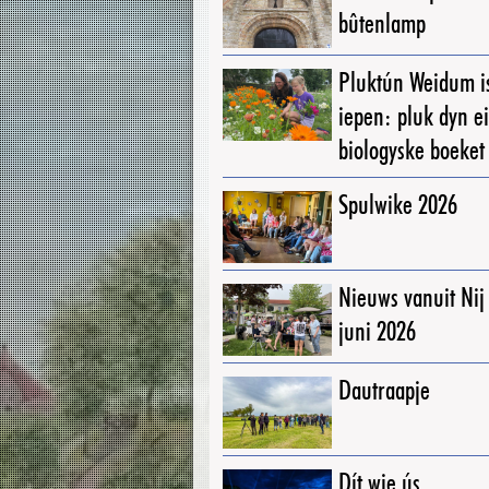
bûtenlamp
Pluktún Weidum i
iepen: pluk dyn e
biologyske boeket
Spulwike 2026
Nieuws vanuit Ni
juni 2026
Dautraapje
Dít wie ús