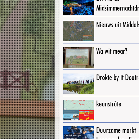
Midsimmernachtd
Nieuws uit Middel
Wa wit mear?
Drokte by it Dout
keunstrûte
Duurzame markt