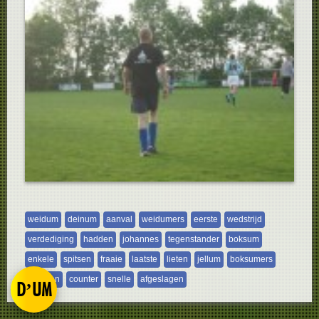
weidum
deinum
aanval
weidumers
eerste
wedstrijd
verdediging
hadden
johannes
tegenstander
boksum
enkele
spitsen
fraaie
laatste
lieten
jellum
boksumers
mannen
counter
snelle
afgeslagen
D’UM