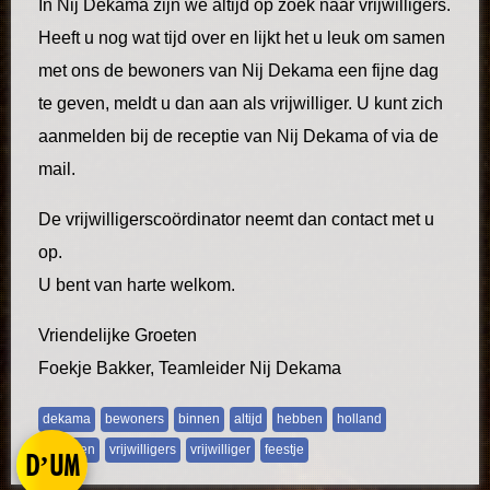
In Nij Dekama zijn we altijd op zoek naar vrijwilligers.
Heeft u nog wat tijd over en lijkt het u leuk om samen
met ons de bewoners van Nij Dekama een fijne dag
te geven, meldt u dan aan als vrijwilliger. U kunt zich
aanmelden bij de receptie van Nij Dekama of via de
mail.
De vrijwilligerscoördinator neemt dan contact met u
op.
U bent van harte welkom.
Vriendelijke Groeten
Foekje Bakker, Teamleider Nij Dekama
dekama
bewoners
binnen
altijd
hebben
holland
kinderen
vrijwilligers
vrijwilliger
feestje
D’UM