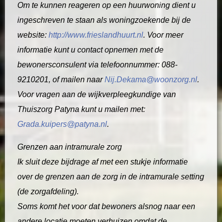
Om te kunnen reageren op een huurwoning dient u
ingeschreven te staan als woningzoekende bij de
website:
http://www.frieslandhuurt.nl
. Voor meer
informatie kunt u contact opnemen met de
bewonersconsulent via telefoonnummer: 088-
9210201, of mailen naar
Nij.Dekama@woonzorg.nl
.
Voor vragen aan de wijkverpleegkundige van
Thuiszorg Patyna kunt u mailen met:
Grada.kuipers@patyna.nl
.
Grenzen aan intramurale zorg
Ik sluit deze bijdrage af met een stukje informatie
over de grenzen aan de zorg in de intramurale setting
(de zorgafdeling).
Soms komt het voor dat bewoners alsnog naar een
andere locatie moeten verhuizen omdat de