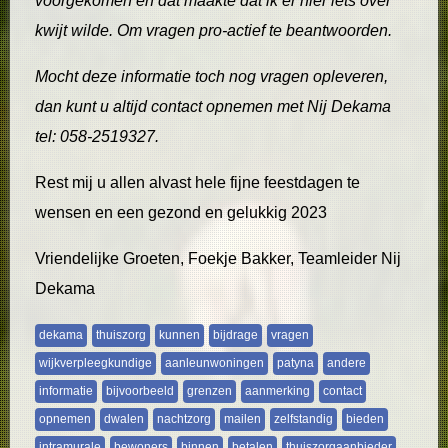
voorgekomen en dat maakte dat ik er hier iets over
kwijt wilde. Om vragen pro-actief te beantwoorden.
Mocht deze informatie toch nog vragen opleveren,
dan kunt u altijd contact opnemen met Nij Dekama
tel: 058-2519327.
Rest mij u allen alvast hele fijne feestdagen te
wensen en een gezond en gelukkig 2023
Vriendelijke Groeten, Foekje Bakker, Teamleider Nij
Dekama
dekama
thuiszorg
kunnen
bijdrage
vragen
wijkverpleegkundige
aanleunwoningen
patyna
andere
informatie
bijvoorbeeld
grenzen
aanmerking
contact
opnemen
dwalen
nachtzorg
mailen
zelfstandig
bieden
intramurale
bewoners
binnen
betalen
thuiszorgaanbieder