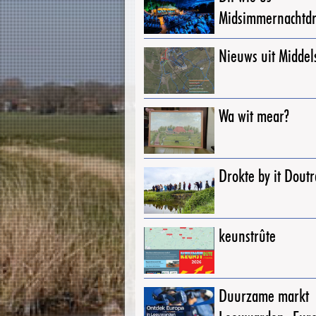
Midsimmernachtd
Nieuws uit Middel
Wa wit mear?
Drokte by it Dout
keunstrûte
Duurzame markt