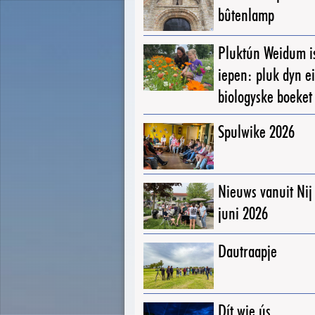
bûtenlamp
Pluktún Weidum i
iepen: pluk dyn e
biologyske boeket
Spulwike 2026
Nieuws vanuit Ni
juni 2026
Dautraapje
Dít wie ús