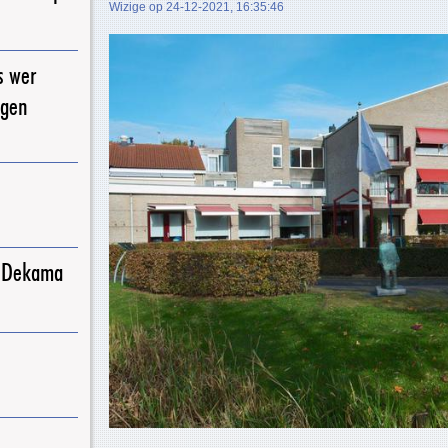
Wizige op 24-12-2021, 16:35:46
s wer
igen
j Dekama