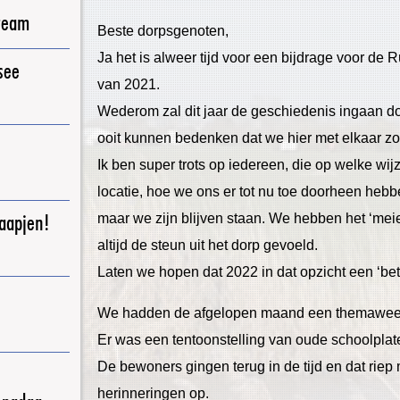
ream
Beste dorpsgenoten,
Ja het is alweer tijd voor een bijdrage voor de R
see
van 2021.
Wederom zal dit jaar de geschiedenis ingaan 
ooit kunnen bedenken dat we hier met elkaar zo 
Ik ben super trots op iedereen, die op welke wi
locatie, hoe we ons er tot nu toe doorheen hebbe
raapjen!
maar we zijn blijven staan. We hebben het ‘me
altijd de steun uit het dorp gevoeld.
Laten we hopen dat 2022 in dat opzicht een ‘bet
We hadden de afgelopen maand een themaweek n
Er was een tentoonstelling van oude schoolplat
De bewoners gingen terug in de tijd en dat rie
herinneringen op.