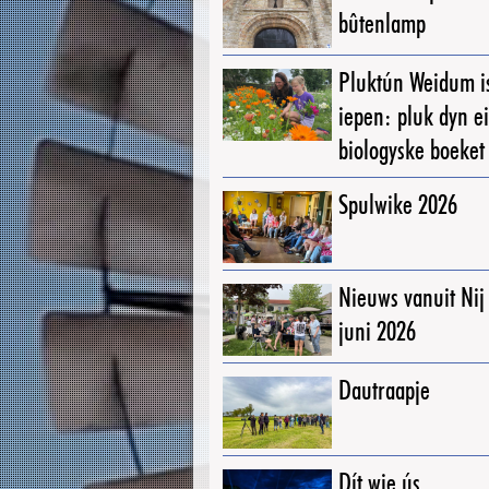
bûtenlamp
Pluktún Weidum i
iepen: pluk dyn e
biologyske boeket
Spulwike 2026
Nieuws vanuit Ni
juni 2026
Dautraapje
Dít wie ús