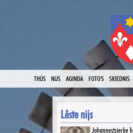
THÚS
NIJS
AGINDA
FOTO'S
SKIEDNIS
Lêste nijs
Johannestsjerke ha