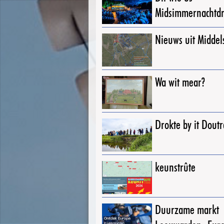
Midsimmernachtd
Nieuws uit Middel
Wa wit mear?
Drokte by it Dout
keunstrûte
Duurzame markt