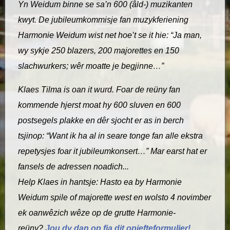
Yn Weidum binne se sa’n 600 (âld-) muzikanten
kwyt. De jubileumkommisje fan muzykferiening
Harmonie Weidum wist net hoe’t se it hie: “Ja man,
wy sykje 250 blazers, 200 majorettes en 150
slachwurkers; wêr moatte je begjinne…”
Klaes Tilma is oan it wurd. Foar de reüny fan
kommende hjerst moat hy 600 sluven en 600
postsegels plakke en dêr sjocht er as in berch
tsjinop: “Want ik ha al in seare tonge fan alle ekstra
repetysjes foar it jubileumkonsert…” Mar earst hat er
fansels de adressen noadich...
Help Klaes in hantsje: Hasto ea by Harmonie
Weidum spile of majorette west en wolsto 4 novimber
ek oanwêzich wêze op de grutte Harmonie-
reüny?
Jou dy dan op fia dit opjefteformulier!