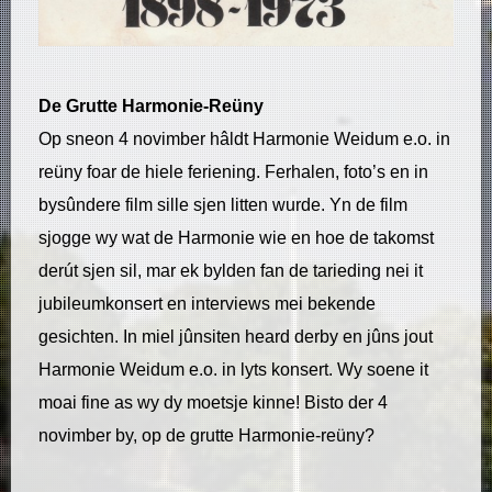
De Grutte Harmonie-Reüny
Op sneon 4 novimber hâldt Harmonie Weidum e.o. in
reüny foar de hiele feriening. Ferhalen, foto’s en in
bysûndere film sille sjen litten wurde. Yn de film
sjogge wy wat de Harmonie wie en hoe de takomst
derút sjen sil, mar ek bylden fan de tarieding nei it
jubileumkonsert en interviews mei bekende
gesichten. In miel jûnsiten heard derby en jûns jout
Harmonie Weidum e.o. in lyts konsert. Wy soene it
moai fine as wy dy moetsje kinne! Bisto der 4
novimber by, op de grutte Harmonie-reüny?