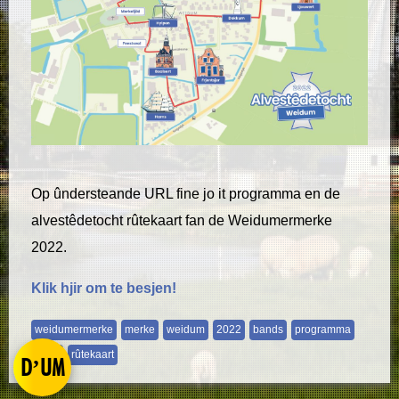
Op ûndersteande URL fine jo it programma en de
alvestêdetocht rûtekaart fan de Weidumermerke
2022.
Klik hjir om te besjen!
weidumermerke
merke
weidum
2022
bands
programma
route
rûtekaart
D’UM