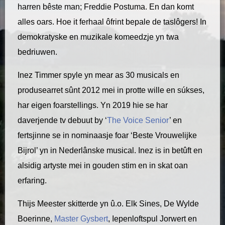
harren bêste man; Freddie Postuma. En dan komt
alles oars. Hoe it ferhaal ôfrint bepale de taslôgers! In
demokratyske en muzikale komeedzje yn twa
bedriuwen.
Inez Timmer spyle yn mear as 30 musicals en
produsearret sûnt 2012 mei in protte wille en súkses,
har eigen foarstellings. Yn 2019 hie se har
daverjende tv debuut by ‘
The Voice Senior
’ en
fertsjinne se in nominaasje foar ‘Beste Vrouwelijke
Bijrol’ yn in Nederlânske musical. Inez is in betûft en
alsidig artyste mei in gouden stim en in skat oan
erfaring.
Thijs Meester skitterde yn û.o. Elk Sines, De Wylde
Boerinne,
Master Gysbert
, Iepenloftspul Jorwert en