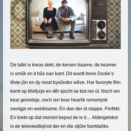
De tafel is kreas dekt, de kersen baarne, de keamer
is smûk en it hûs oan kant. Dit wurdt Irene Dorée’s
lêste jûn en dy moat bysûnder wêze. Har favoryte film
komt op tillefyzje en dêr sjocht se bot nei út. Noch ien
kear genietsje, noch ien kear hearlik romantysk
swolgje en weidreame. En dan der út stappe. Perfekt.
En krekt op dat momint bejout de tv it… Aldergelokst
is de teleneedtsjinst der en die stjûre fuortdaliks