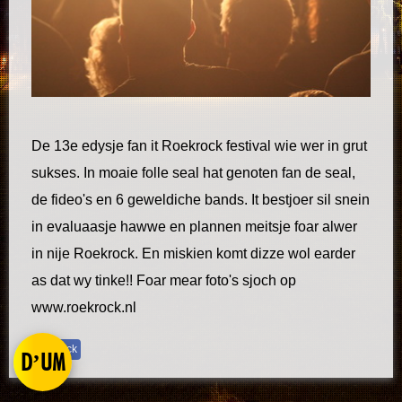
De 13e edysje fan it Roekrock festival wie wer in grut
sukses. In moaie folle seal hat genoten fan de seal,
de fideo's en 6 geweldiche bands. It bestjoer sil snein
in evaluaasje hawwe en plannen meitsje foar alwer
in nije Roekrock. En miskien komt dizze wol earder
as dat wy tinke!! Foar mear foto's sjoch op
www.roekrock.nl
roekrock
D’UM