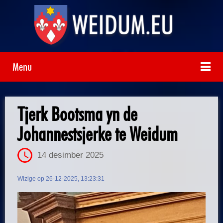
Menu
Tjerk Bootsma yn de
Johannestsjerke te Weidum
14 desimber 2025
Wizige op 26-12-2025, 13:23:31