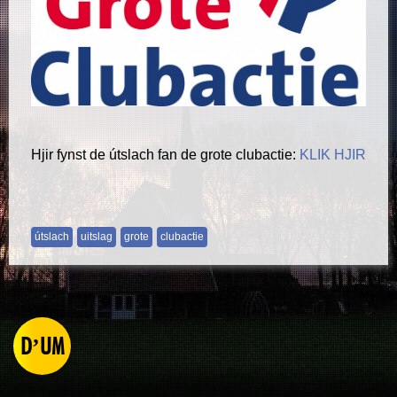
Hjir fynst de útslach fan de grote clubactie:
KLIK HJIR
útslach
uitslag
grote
clubactie
D’UM