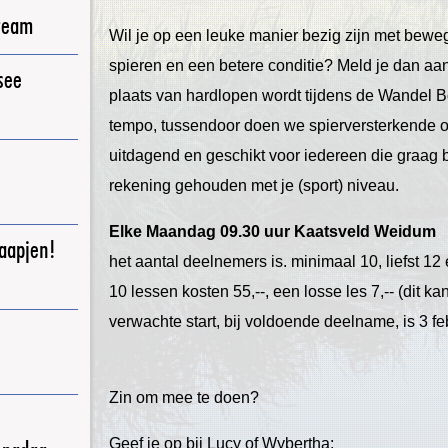
ream
Wil je op een leuke manier bezig zijn met beweg
spieren en een betere conditie? Meld je dan a
see
plaats van hardlopen wordt tijdens de Wandel 
tempo, tussendoor doen we spierversterkende o
uitdagend en geschikt voor iedereen die graag b
rekening gehouden met je (sport) niveau.
Elke Maandag 09.30 uur Kaatsveld Weidum
raapjen!
het aantal deelnemers is. minimaal 10, liefst 1
10 lessen kosten 55,--, een losse les 7,-- (dit kan
verwachte start, bij voldoende deelname, is 3 f
Zin om mee te doen?
Geef je op bij Lucy of Wybertha: