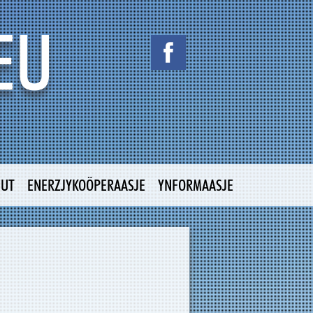
NUT
ENERZJYKOÖPERAASJE
YNFORMAASJE