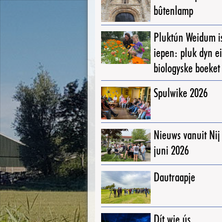
bûtenlamp
Pluktún Weidum i
iepen: pluk dyn e
biologyske boeket
Spulwike 2026
Nieuws vanuit Ni
juni 2026
Dautraapje
Dít wie ús