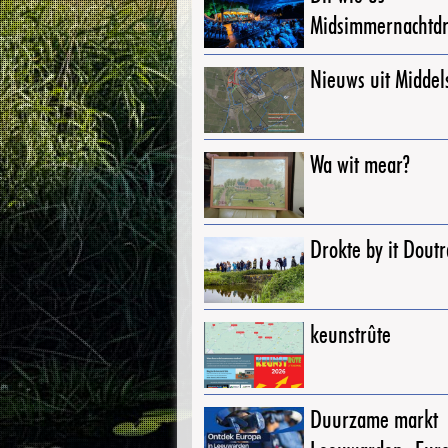
Midsimmernachtd
Nieuws uit Middel
Wa wit mear?
Drokte by it Dout
keunstrûte
Duurzame markt