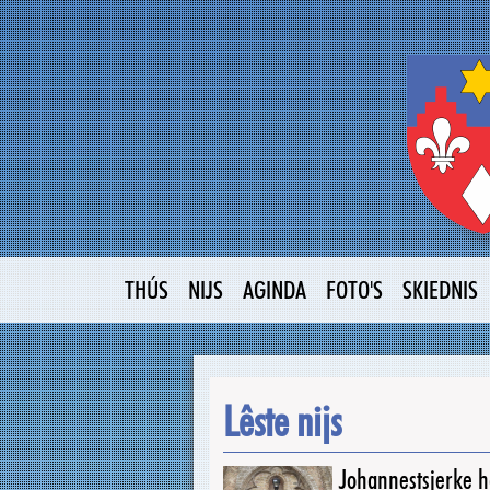
THÚS
NIJS
AGINDA
FOTO'S
SKIEDNIS
Lêste nijs
Johannestsjerke ha