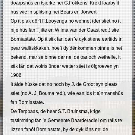
doarpshûs en tsjerke nei G.Fokkens. Krekt foarby it
hûs wie in splitsing nei Bears en Jorwert.
Op it plak dêr't F.Looyenga no wennet (dêr stiet no it
nije hûs fan Tjitte en Wilma van der Gaast red.) stie
Borniastate. Op it stik lân oan 'e dyk stiene eartiids in
pear walfiskkaken, hoe’t dy dêr kommen binne is net
bekend, mar se binne der nei de oarloch weihelle. It
stik lân dat wolris ûnder wetter stiet is ôfgroeven yn
1906.
It âlde húske dat no noch by J. de Groot syn pleats
stiet (no A. J. Bouma red.), wie eartiids it túnmanshûs
fan Borniastate.
​De Terpbaas, de hear S.T. Bruinsma, krige
tastimming fan 'e Gemeente Baarderadiel om rails te
lizzen fanôf Borniastate, by de dyk lâns nei de