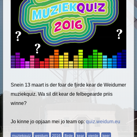
Snein 13 maart is der foar de fjirde kear de Weidumer
muziekquiz. Wa sil dit kear de felbegearde priis
winne?
Jo kinne jo opjaan mei jo team op:
quiz.weidum.eu
muziekquiz
weidum
2016
flirde
kear
vierde
keer