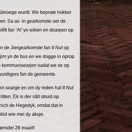
 útnoege wurdt. We beprate hokker
tjoer. Sa as in gearkomste oer de
rêft fan ‘AI’ yn wiken en doarpen op
fan de Jiergearkomste fan
It Nut
op
 jim yn de bus en we dogge in oprop
e kommunisearjen sadat we se op
twurdigers fan de gemeente.
iken soarge en om dy reden hat
It Nut
litten. Ek is der sâlt struid op
nich de Hegedyk, omdat dat in
liid wie mei dy aksje.
gersdei 26 maart!