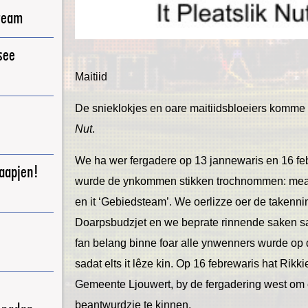
ream
see
Maitiid
De snieklokjes en oare maitiidsbloeiers komme op
Nut
.
We ha wer fergadere op 13 jannewaris en 16 fe
raapjen!
wurde de ynkommen stikken trochnommen: mea
en it ‘Gebiedsteam’. We oerlizze oer de takennin
Doarpsbudzjet en we beprate rinnende saken sa
fan belang binne foar alle ynwenners wurde op
sadat elts it lêze kin. Op 16 febrewaris hat Rik
Gemeente Ljouwert, by de fergadering west om 
beantwurdzje te kinnen.