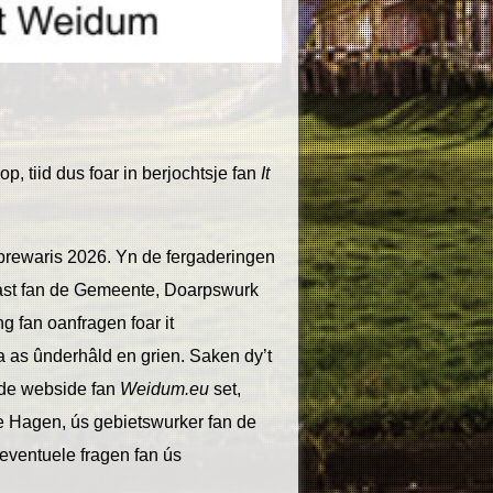
, tiid dus foar in berjochtsje fan
It
brewaris 2026. Yn de fergaderingen
st fan de Gemeente, Doarpswurk
g fan oanfragen foar it
 as ûnderhâld en grien. Saken dy’t
 de webside fan
Weidum.eu
set,
kie Hagen, ús gebietswurker fan de
eventuele fragen fan ús