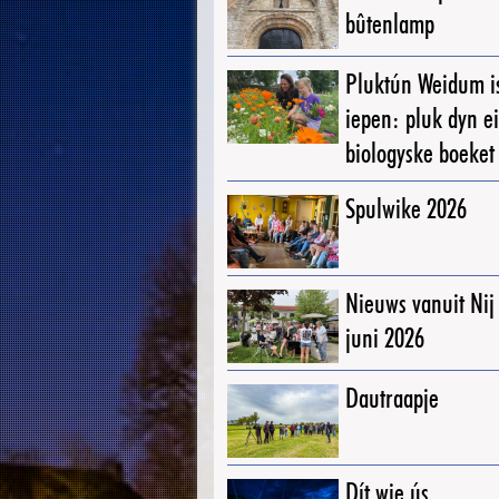
bûtenlamp
Pluktún Weidum i
iepen: pluk dyn e
biologyske boeket
Spulwike 2026
Nieuws vanuit Ni
juni 2026
Dautraapje
Dít wie ús