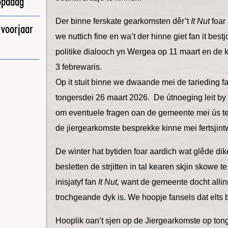
opadag
Der binne ferskate gearkomsten dêr’t
It Nut
foar
 voorjaar
we nuttich fine en wa’t der hinne giet fan it bes
politike dialooch yn Wergea op 11 maart en de k
3 febrewaris.
Op it stuit binne we dwaande mei de tarieding 
tongersdei 26 maart 2026. De útnoeging leit by
om eventuele fragen oan de gemeente mei ús t
de jiergearkomste besprekke kinne mei fertsjin
De winter hat bytiden foar aardich wat glêde d
besletten de strjitten in tal kearen skjin skowe te 
inisjatyf fan
It Nut,
want de gemeente docht allin
trochgeande dyk is. We hoopje fansels dat elts b
Hooplik oan’t sjen op de Jiergearkomste op ton