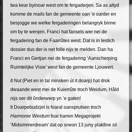
twa kear byinoar west om te fergaderjen. Sa as altyd
komme de mails fan de gemeente oan ’e oarder en
besjogge we welke fergaderingen belangryk binne
om by te wenjen. Franci hat fansels wer nei de
fergadering fan de Faarrûtes west. Dat is in lestich
dossier dus der is net folle nijs te melden. Dan ha
Franci en Gertjan nei de fergadering ‘Aanscherping
Ruimtelijke Visie’ west fan de gemeente Ljouwert.
It Nut
(Piet en in tal minsken út it doarp) hat drok
dwaande west mei de Kuierrûte troch Weidum. Hâld
nijs oer dit ûnderwerp yn ’e gaten!
It Doarpebudzjet is foaral oansprutsen troch
Harmonie Weidum
foar harren Megaprojekt
‘Midsimmerdream’ dat op sneon 13 juny plakfine sil