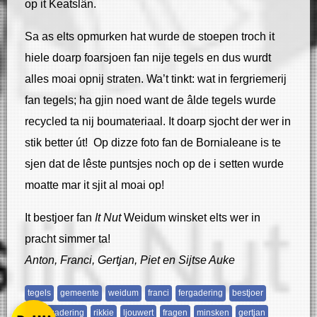
op it Keatslân.
Sa as elts opmurken hat wurde de stoepen troch it
hiele doarp foarsjoen fan nije tegels en dus wurdt
alles moai opnij straten. Wa’t tinkt: wat in fergriemerij
fan tegels; ha gjin noed want de âlde tegels wurde
recycled ta nij boumateriaal. It doarp sjocht der wer in
stik better út! Op dizze foto fan de Bornialeane is te
sjen dat de lêste puntsjes noch op de i setten wurde
moatte mar it sjit al moai op!
It bestjoer fan
It Nut
Weidum winsket elts wer in
pracht simmer ta!
Anton, Franci, Gertjan, Piet en Sijtse Auke
tegels
gemeente
weidum
franci
fergadering
bestjoer
jierfergadering
rikkie
ljouwert
fragen
minsken
gertjan