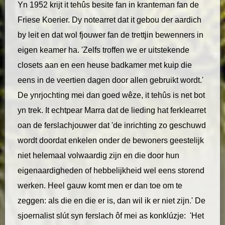
Yn 1952 krijt it tehûs besite fan in kranteman fan de
Friese Koerier. Dy notearret dat it gebou der aardich
by leit en dat wol fjouwer fan de trettjin bewenners in
eigen keamer ha. 'Zelfs troffen we er uitstekende
closets aan en een heuse badkamer met kuip die
eens in de veertien dagen door allen gebruikt wordt.'
De ynrjochting mei dan goed wêze, it tehûs is net bot
yn trek. It echtpear Marra dat de lieding hat ferklearret
oan de ferslachjouwer dat 'de inrichting zo geschuwd
wordt doordat enkelen onder de bewoners geestelijk
niet helemaal volwaardig zijn en die door hun
eigenaardigheden of hebbelijkheid wel eens storend
werken. Heel gauw komt men er dan toe om te
zeggen: als die en die er is, dan wil ik er niet zijn.' De
sjoernalist slút syn ferslach ôf mei as konklúzje: 'Het