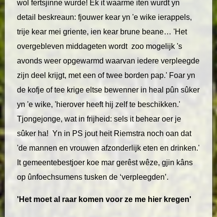
wol fertsjinne wurde! Ek it waarme iten wurdt yn
detail beskreaun: fjouwer kear yn 'e wike ierappels,
trije kear mei griente, ien kear brune beane… 'Het
overgebleven middageten wordt zoo mogelijk 's
avonds weer opgewarmd waarvan iedere verpleegde
zijn deel krijgt, met een of twee borden pap.' Foar yn
de kofje of tee krige eltse bewenner in heal pûn sûker
yn 'e wike, 'hierover heeft hij zelf te beschikken.'
Tjongejonge, wat in frijheid: sels it behear oer je
sûker ha! Yn in PS jout heit Riemstra noch oan dat
'de mannen en vrouwen afzonderlijk eten en drinken.'
It gemeentebestjoer koe mar gerêst wêze, gjin kâns
op ûnfoechsumens tusken de ‘verpleegden’.
'Het moet al raar komen voor ze me hier kregen'