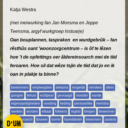
Katja Westra
(mei meiwurking fan Jan Monsma en Jeppe
Teensma, argyf wurkgroep histoarje)
Oan bouplannen, taspraken en wurdgebrûk – fan
rêsthûs oant 'woonzorgcentrum – is ôf te lêzen
hoe 't de opfettings oer âldereinsoarch mei de tiid
feroaren. Hoe sil dat wêze tsjin de tiid dat jo en ik
oan in plakje ta binne?
bewenners
verpleegden
dekama
mogelijk
minsken
stlein
gongen
tehuis
echtpear
gevraagd
moeder
earste
eigenaardigheden
voeding
lieding
persoanlike
riemstra
werken
worden
elkaar
fokkens
regels
kregen
bewenner
ldereinsoarch
fjouwer
borrel
hjoeddedei
bewoners
pastorij
D’UM