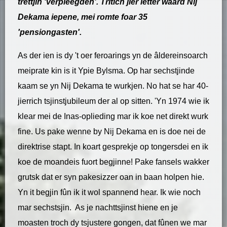
trettjin 'verpleegden'. Tritich jier letter waard Nij
Dekama iepene, mei romte foar 35
'pensiongasten'.
As der ien is dy 't oer feroarings yn de âldereinsoarch
meiprate kin is it Ypie Bylsma. Op har sechstjinde
kaam se yn Nij Dekama te wurkjen. No hat se har 40-
jierrich tsjinstjubileum der al op sitten. 'Yn 1974 wie ik
klear mei de Inas-oplieding mar ik koe net direkt wurk
fine. Us pake wenne by Nij Dekama en is doe nei de
direktrise stapt. In koart gesprekje op tongersdei en ik
koe de moandeis fuort begjinne! Pake fansels wakker
grutsk dat er syn pakesizzer oan in baan holpen hie.
Yn it begjin fûn ik it wol spannend hear. Ik wie noch
mar sechstsjin. As je nachttsjinst hiene en je
moasten troch dy tsjustere gongen, dat fûnen we mar