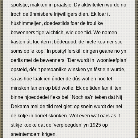
spulstje, makken in praatsje. Dy aktiviteiten wurde no
troch de ûnmisbere frijwilligers dien. Ek foar it
húshimmeljen, doedestiids foar de froulike
bewenners tige wichtich, wie doe tiid. We namen
kasten út, luchten it bêdeguod, de hiele keamer stie
soms op 'e kop.' In posityf ferskil: dingen geane no yn
oerlis mei de bewenners. 'Der wurdt in ‘woonleefplan’
opsteld, dêr 't persoanlike winsken yn fêstlein wurde,
sa as hoe faak ien ûnder de dûs wol en hoe let
minsken fan en op bêd wolle. Ek de tiden fan it iten
binne hjoeddedei fleksibel.' Noch sa'n teken dat Nij
Dekama mei de tiid mei giet: op snein wurdt der nei
de kofje in borrel skonken. Wol even wat oars as it
stikje koeke dat de ‘verpleegden’ yn 1925 op
sneintemoarn krigen.