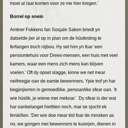
moet al raar komen voor ze me hier kregen.'
Borrel op snein
Amtner Fokkens fan Sosjale Saken briedt yn
datselde jier al op in plan om de húsfesting te
ferfangen troch nijbou. Hy set him yn foar 'een
pensiontehuis voor Drees-mensen, een huis met veel
kamers, waar een mens zich mens kan blijven
voelen.' Oft dy opset slagge, kinne we net mear
neifreegje oan de earste bewenners. Ypie trof yn har
begjinjierren in gemoedlike, persoanlike sfear oan. 'It
wie húslik, je wiene mei mekoar.' Dy sfear is der wat
har oanbelanget hieltiten noch, mar se sjocht ek
ferskillen. 'Der wie doe mear tiid foar de minsken as
no, we gongen mei bewenners te kuierjen, dienen in