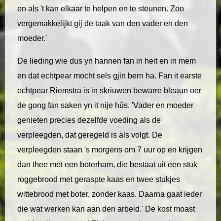
en als 't kan elkaar te helpen en te steunen. Zoo
vergemakkelijkt gij de taak van den vader en den
moeder.'
De lieding wie dus yn hannen fan in heit en in mem
en dat echtpear mocht sels gjin bern ha. Fan it earste
echtpear Riemstra is in skriuwen bewarre bleaun oer
de gong fan saken yn it nije hûs. 'Vader en moeder
genieten precies dezelfde voeding als de
verpleegden, dat geregeld is als volgt. De
verpleegden staan 's morgens om 7 uur op en krijgen
dan thee met een boterham, die bestaat uit een stuk
roggebrood met geraspte kaas en twee stukjes
wittebrood met boter, zonder kaas. Daarna gaat ieder
die wat werken kan aan den arbeid.' De kost moast