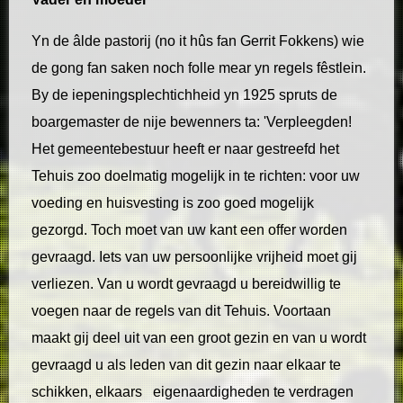
Yn de âlde pastorij (no it hûs fan Gerrit Fokkens) wie
de gong fan saken noch folle mear yn regels fêstlein.
By de iepeningsplechtichheid yn 1925 spruts de
boargemaster de nije bewenners ta: 'Verpleegden!
Het gemeentebestuur heeft er naar gestreefd het
Tehuis zoo doelmatig mogelijk in te richten: voor uw
voeding en huisvesting is zoo goed mogelijk
gezorgd. Toch moet van uw kant een offer worden
gevraagd. Iets van uw persoonlijke vrijheid moet gij
verliezen. Van u wordt gevraagd u bereidwillig te
voegen naar de regels van dit Tehuis. Voortaan
maakt gij deel uit van een groot gezin en van u wordt
gevraagd u als leden van dit gezin naar elkaar te
schikken, elkaars eigenaardigheden te verdragen