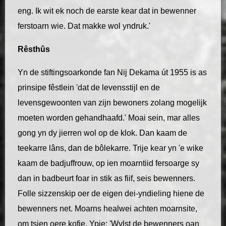
eng. Ik wit ek noch de earste kear dat in bewenner
ferstoarn wie. Dat makke wol yndruk.'
Rêsthûs
Yn de stiftingsoarkonde fan Nij Dekama út 1955 is as
prinsipe fêstlein 'dat de levensstijl en de
levensgewoonten van zijn bewoners zolang mogelijk
moeten worden gehandhaafd.' Moai sein, mar alles
gong yn dy jierren wol op de klok. Dan kaam de
teekarre lâns, dan de bôlekarre. Trije kear yn 'e wike
kaam de badjuffrouw, op ien moarntiid fersoarge sy
dan in badbeurt foar in stik as fiif, seis bewenners.
Folle sizzenskip oer de eigen dei-yndieling hiene de
bewenners net. Moarns healwei achten moarnsite,
om tsien oere kofje. Ypie: 'Wylst de bewenners oan