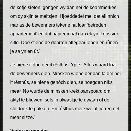
de kofje sieten, gongen wy dan nei de keammerkes
om dy skjin te meitsjen. Hjoeddedei mei dat allinnich
mar as de bewenners tekene ha foar 'betreden
appartement' en dat papier moat dan ek yn it dossier
sitte. Doe stiene de doarren allegear iepen en rûnen
je sa yn en út.'
Je hiene it doe oer it rêsthûs. Ypie: 'Alles waard foar
de bewenners dien. Minsken wiene der oan ta om nei
it rêsthûs, se hiene genôch dien, se hoegden niks
mear. No wurde de minsken krekt oanspoard om
aktyf te bliuwen, sels in ôfwaskje te dwaan of de
stofdoek te pakken. En rêsthûs meie we al jierren net
mear sizze.'
Vader en moeder