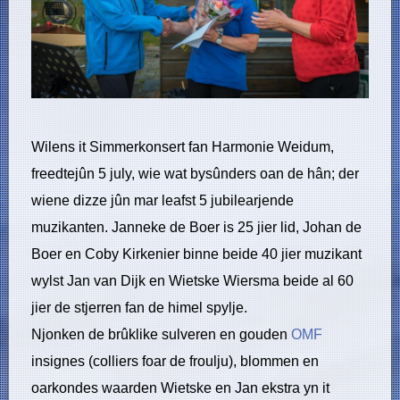
Wilens it Simmerkonsert fan Harmonie Weidum,
freedtejûn 5 july, wie wat bysûnders oan de hân; der
wiene dizze jûn mar leafst 5 jubilearjende
muzikanten. Janneke de Boer is 25 jier lid, Johan de
Boer en Coby Kirkenier binne beide 40 jier muzikant
wylst Jan van Dijk en Wietske Wiersma beide al 60
jier de stjerren fan de himel spylje.
Njonken de brûklike sulveren en gouden
OMF
insignes (colliers foar de froulju), blommen en
oarkondes waarden Wietske en Jan ekstra yn it