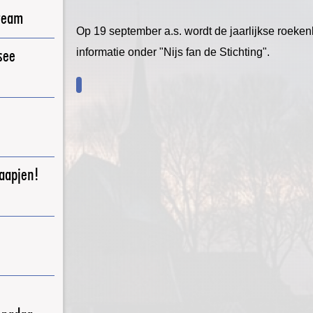
ream
Op 19 september a.s. wordt de jaarlijkse roeke
see
informatie onder "Nijs fan de Stichting".
raapjen!