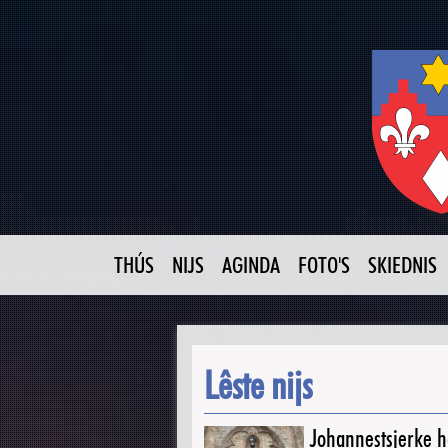
THÚS
NIJS
AGINDA
FOTO'S
SKIEDNIS
Lêste nijs
Johannestsjerke ha