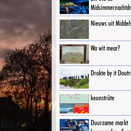
Midsimmernachtd
Nieuws uit Middel
Wa wit mear?
Drokte by it Dout
keunstrûte
Duurzame markt