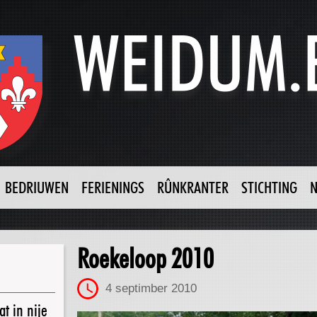
BEDRIUWEN
FERIENINGS
RÛNKRANTER
STICHTING
Roekeloop 2010
4 septimber 2010
t in nije