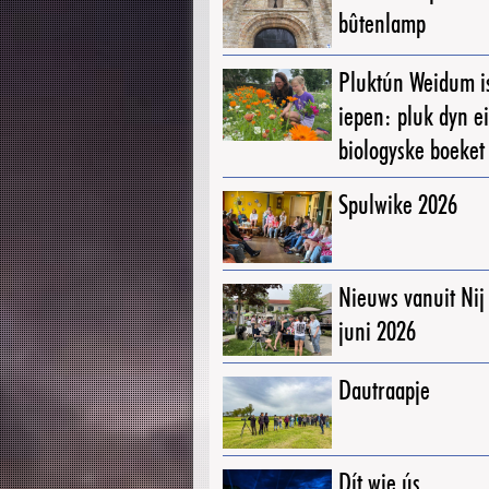
bûtenlamp
Pluktún Weidum i
iepen: pluk dyn e
biologyske boeket
Spulwike 2026
Nieuws vanuit Ni
juni 2026
Dautraapje
Dít wie ús