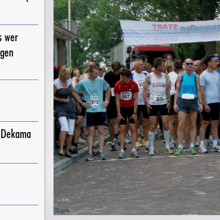
s wer
igen
j Dekama