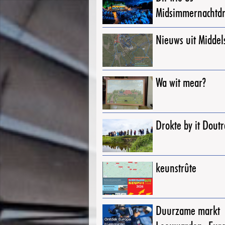
Midsimmernachtd
Nieuws uit Middel
Wa wit mear?
Drokte by it Dout
keunstrûte
Duurzame markt