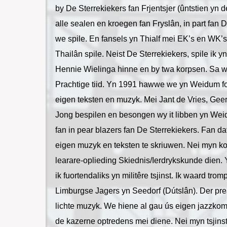
by De Sterrekiekers fan Frjentsjer (ûntstien yn 
alle sealen en kroegen fan Fryslân, in part fan
we spile. En fansels yn Thialf mei EK’s en WK’
Thailân spile. Neist De Sterrekiekers, spile ik
Hennie Wielinga hinne en by twa korpsen. Sa wie
Prachtige tiid. Yn 1991 hawwe we yn Weidum f
eigen teksten en muzyk. Mei Jant de Vries, Gee
Jong bespilen en besongen wy it libben yn Wei
fan in pear blazers fan De Sterrekiekers. Fan d
eigen muzyk en teksten te skriuwen. Nei myn k
learare-oplieding Skiednis/Ierdrykskunde dien. 
ik fuortendaliks yn militêre tsjinst. Ik waard trom
Limburgse Jagers yn Seedorf (Dútslân). Der preau
lichte muzyk. We hiene al gau ús eigen jazzko
de kazerne optredens mei diene. Nei myn tsjinstti