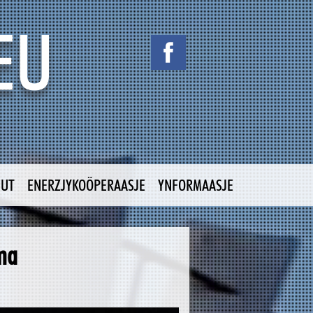
NUT
ENERZJYKOÖPERAASJE
YNFORMAASJE
ma