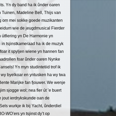
its. Yn dy band ha ik ûnder oaren
Tuinen, Madeline Bell, Thijs van
ing om mei sokke goede muzikanten
 Weidum wie de jeugdmusical Fierder
in útfiering yn De Harmonie yn
 in tsjinstkameraad ha ik de muzyk
 foar it spyljen wiene yn hannen fan
aadrollen foar ûnder oaren Nynke
nsels! Yn myn studintetiid trof ik
ne wy byelkoar en yntusken ha wy twa
Bente Marijke fan fjouwer. We wenje
m sjogge wol; nea fier út ’e buert
 Se jout ierdrykskunde oan de
s wurkje ik bij Yacht, ûnderdiel
O-WO’ers yn tsjinst dy’t op