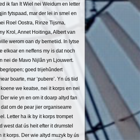
ed ik fan It Wiel nei Weidum en letter
jin fytspaad, mar der lei in smel en
 mei Roel Oostra, Rinze Tijsma,
y Krol, Annet Hoitinga, Albert van
wille werom oan dy bernetiid. In lytse
oe elkoar en neffens my is dat noch
en nei de Mavo Nijlân yn Ljouwert.
e begrippen; goed trijehûndert
ar boarte, mar ‘pubere’. Yn ús tiid
r koene we keatse, nei it korps en nei
. Der wie yn en om it doarp altyd fan
i dat om de pear jier organisearre
. Letter ha ik by it korps trompet
d west dat ús heit efter it drumstel
n it korps. Der wie altyd muzyk by ús