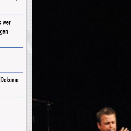
s wer
igen
j Dekama