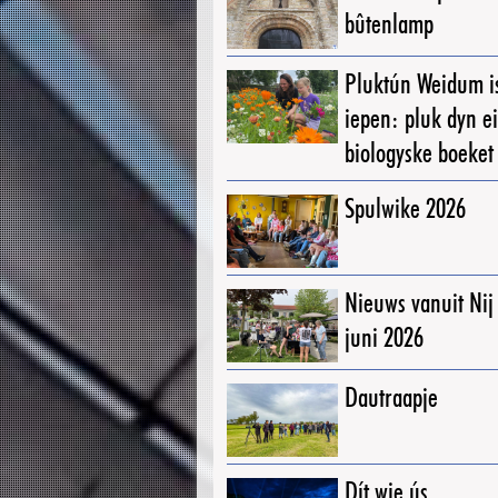
bûtenlamp
Pluktún Weidum i
iepen: pluk dyn e
biologyske boeket
Spulwike 2026
Nieuws vanuit Ni
juni 2026
Dautraapje
Dít wie ús