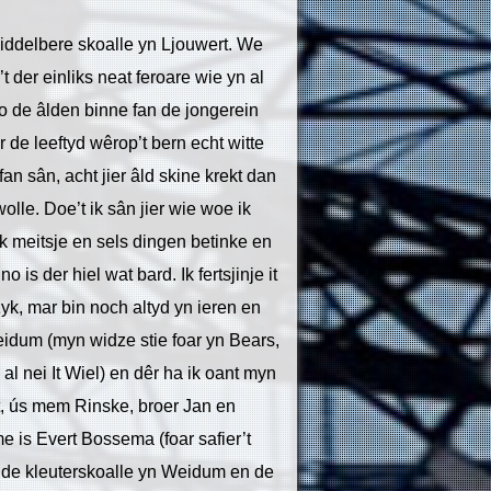
 middelbere skoalle yn Ljouwert. We
’t der einliks neat feroare wie yn al
 no de âlden binne fan de jongerein
r de leeftyd wêrop’t bern echt witte
fan sân, acht jier âld skine krekt dan
olle. Doe’t ik sân jier wie woe ik
 meitsje en sels dingen betinke en
 is der hiel wat bard. Ik fertsjinje it
yk, mar bin noch altyd yn ieren en
Weidum (myn widze stie foar yn Bears,
l nei It Wiel) en dêr ha ik oant myn
, ús mem Rinske, broer Jan en
 is Evert Bossema (foar safier’t
 de kleuterskoalle yn Weidum en de