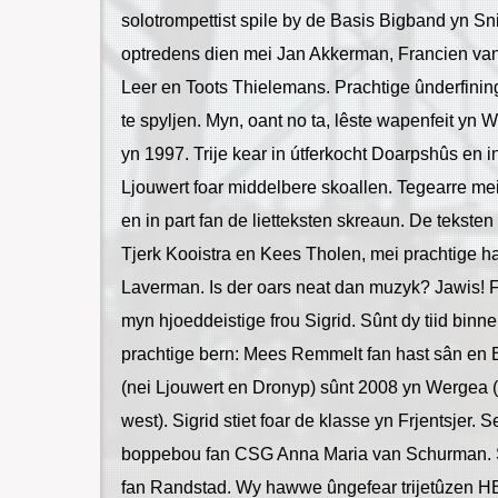
solotrompettist spile by de Basis Bigband yn Sn
optredens dien mei Jan Akkerman, Francien van 
Leer en Toots Thielemans. Prachtige ûnderfin
te spyljen. Myn, oant no ta, lêste wapenfeit yn
yn 1997. Trije kear in útferkocht Doarpshûs en 
Ljouwert foar middelbere skoallen. Tegearre mei
en in part fan de lietteksten skreaun. De teksten
Tjerk Kooistra en Kees Tholen, mei prachtige h
Laverman. Is der oars neat dan muzyk? Jawis! Fa
myn hjoeddeistige frou Sigrid. Sûnt dy tiid bin
prachtige bern: Mees Remmelt fan hast sân en 
(nei Ljouwert en Dronyp) sûnt 2008 yn Wergea (ji
west). Sigrid stiet foar de klasse yn Frjentsjer.
boppebou fan CSG Anna Maria van Schurman. Sel
fan Randstad. Wy hawwe ûngefear trijetûzen HB