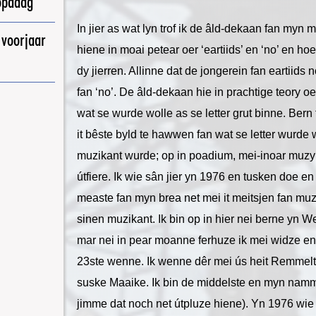
opadag
In jier as wat lyn trof ik de âld-dekaan fan myn
 voorjaar
hiene in moai petear oer ‘eartiids’ en ‘no’ en hoe
dy jierren. Allinne dat de jongerein fan eartiids
fan ‘no’. De âld-dekaan hie in prachtige teory oe
wat se wurde wolle as se letter grut binne. Bern 
it bêste byld te hawwen fan wat se letter wurde w
muzikant wurde; op in poadium, mei-inoar muzyk
útfiere. Ik wie sân jier yn 1976 en tusken doe en no
measte fan myn brea net mei it meitsjen fan muz
sinen muzikant. Ik bin op in hier nei berne yn 
mar nei in pear moanne ferhuze ik mei widze en a
23ste wenne. Ik wenne dêr mei ús heit Remmelt
suske Maaike. Ik bin de middelste en myn namme
jimme dat noch net útpluze hiene). Yn 1976 wie