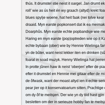
thús. It drumstel stie neist it oargel. Jan drumt 
roll’ wie as ús heit én wy graach (altyd) krekt f
blues spylje woene, hat heit faak (nei tolve kea
draaid. Myn earste popkonsert dat ik ea meimakk
Doarphûs. Myn earste echte popbandsje wie m
Haring en myn earste (pop)optreden wie op it K
echte bybaan (ober) wie by Hennie Wielinga fan 
yn de bûter, want neist lekker iten en drinken (sû
foaral in soad muzyk. Henny Wielinga hat jierre
In protte jûnen haw ik neist ‘oberjen’ efter de pi
efter it drumstel en Hennie mei gitaar efter de 
de ôfwask, want der moast altyd ien it echte ser
pear jier op it konservatoarium sitten. Prachtige 
om dy ôf te meitsjen. Der wie yn dy tiid hast gji
besletten om der in serieuze hobby fan te meitsje