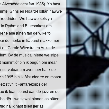
de Alvestêdetocht fan 1985). Yn hast
 Drinte, Grins en Noard-Hollân hawwe
s reedriden. We hawwe sels yn
 yn in Rythm and Bluesorkest om
ne alle jûnen fan de wike fol!
oar de merke in kabaret makke mei
rt en Carole Wierstra en Auke de
dum. By de musical hiene we stipe
at momint ôf bin ik begûn om mear
onservatoarium-aventoer ha ik de
Yn 1995 bin ik ôfstudearre en moast
pettist yn it Fanfarekorps der
 ik foar it earst oan de jazz en de
mbo dêr’t we sawol binnen as bûten
id ha ik hast tsien jier as