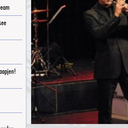
ream
see
raapjen!