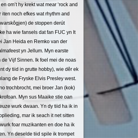
ek en om’t hy krekt wat mear ‘rock and
oar iten noch efkes wat rhythm and
r warskôgjen) de stoppen derút
e ha wie fansels dat fan FUC yn It
ei Jan Heida en Remko van der
almafeest yn Jellum. Myn earste
de Vijf Sinnen. Ik foel mei de noas
nt dy tiid in grutte hobby), wie dêr ek
nlang de Fryske Elvis Presley west.
ano trochbrocht, mei broer Jan (kok)
mikrofoan. Myn sus Maaike stie oan
ieuze wurk dwaan. Yn dy tiid ha ik in
oplieding, mar ik seach it net sitten
n wurk foar muzikanten en doe ha ik
n. Yn deselde tiid spile ik trompet