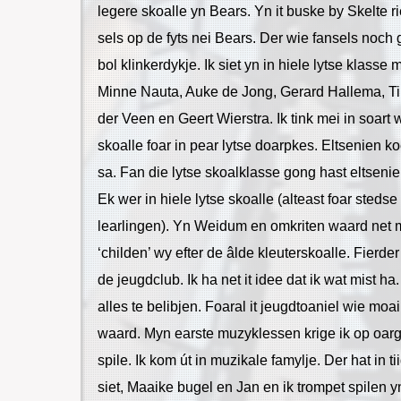
legere skoalle yn Bears. Yn it buske by Skelte ri
sels op de fyts nei Bears. Der wie fansels noch g
bol klinkerdykje. Ik siet yn in hiele lytse klasse
Minne Nauta, Auke de Jong, Gerard Hallema, Tin
der Veen en Geert Wierstra. Ik tink mei in soart 
skoalle foar in pear lytse doarpkes. Eltsenien k
sa. Fan die lytse skoalklasse gong hast eltseni
Ek wer in hiele lytse skoalle (alteast foar steds
learlingen). Yn Weidum en omkriten waard net me
‘childen’ wy efter de âlde kleuterskoalle. Fierde
de jeugdclub. Ik ha net it idee dat ik wat mist ha
alles te belibjen. Foaral it jeugdtoaniel wie moa
waard. Myn earste muzyklessen krige ik op oargel
spile. Ik kom út in muzikale famylje. Der hat in tii
siet, Maaike bugel en Jan en ik trompet spilen y