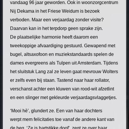
vandaag 96 jaar geworden. Ook in woonzorgcentrum
Nij Dekama in het Friese Weidum is bezoek
verboden. Maar een verjaardag zonder visite?
Daarvan kan in het terpdorp geen sprake zijn.
De plaatselijke harmonie heeft daarom een
tweekoppige afvaardiging gestuurd. Gewapend met
bugel, altsaxofoon en muziekstandaards spelen de
dames evergreens als Tulpen uit Amsterdam. Tijdens
het sluitstuk Lang zal ze leven gaat mevrouw Wolters
er zelfs even bij staan. Tastend naar haar rollator,
verschanst achter een kluwen van rood-wit afzetlint
en een slinger met gekleurde verjaardagsvlaggetjes.
‘Mooi hè’, glundert ze. Een van haar dochters
werpt mem felicitaties toe vanaf de andere kant van
de heg. ‘Ze is hartstikke doof’, zegt ze over haar