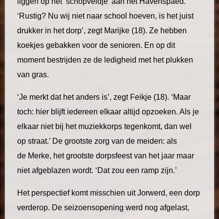
liggen op het ‘schopveldje’ aan het Havenspaed.
‘Rustig? Nu wij niet naar school hoeven, is het juist
drukker in het dorp’, zegt Marijke (18). Ze hebben
koekjes gebakken voor de senioren. En op dit
moment bestrijden ze de ledigheid met het plukken
van gras.
‘Je merkt dat het anders is’, zegt Feikje (18). ‘Maar
toch: hier blijft iedereen elkaar altijd opzoeken. Als je
elkaar niet bij het muziekkorps tegenkomt, dan wel
op straat.’ De grootste zorg van de meiden: als
de Merke, het grootste dorpsfeest van het jaar maar
niet afgeblazen wordt. ‘Dat zou een ramp zijn.’
Het perspectief komt misschien uit Jorwerd, een dorp
verderop. De seizoensopening werd nog afgelast,