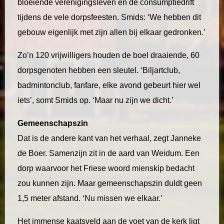
bloeiende verenigingsleven en de consumptiedrift
tijdens de vele dorpsfeesten. Smids: ‘We hebben dit
gebouw eigenlijk met zijn allen bij elkaar gedronken.’
Zo’n 120 vrijwilligers houden de boel draaiende, 60
dorpsgenoten hebben een sleutel. ‘Biljartclub,
badmintonclub, fanfare, elke avond gebeurt hier wel
iets’, somt Smids op. ‘Maar nu zijn we dicht.’
Gemeenschapszin
Dat is de andere kant van het verhaal, zegt Janneke
de Boer. Samenzijn zit in de aard van Weidum. Een
dorp waarvoor het Friese woord mienskip bedacht
zou kunnen zijn. Maar gemeenschapszin duldt geen
1,5 meter afstand. ‘Nu missen we elkaar.’
Het immense kaatsveld aan de voet van de kerk ligt