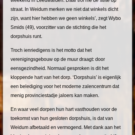
weekend in Leeuwarden. Daar trof me de stilte op
straat. In Weidum merken we niet dat winkels dicht
zijn, want hier hebben we geen winkels’, zegt Wybo
Smids (49), voorzitter van de stichting die het
dorpshuis runt.
Troch ienriedigens is het motto dat het
verenigingsgebouw op de muur draagt: door
eensgezindheid. Normaal gesproken is dit het
kloppende hart van het dorp. ‘Dorpshuis’ is eigenlijk
een belediging voor het moderne zalencentrum dat
menig provinciestadje jaloers kan maken.
En waar veel dorpen hun hart vasthouden voor de
toekomst van hun gesloten dorpshuis, is dat van
Weidum afbetaald en vermogend. Met dank aan het