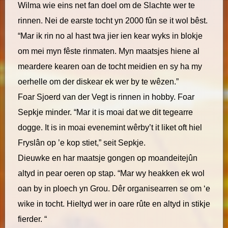
Wilma wie eins net fan doel om de Slachte wer te
rinnen. Nei de earste tocht yn 2000 fûn se it wol bêst.
“Mar ik rin no al hast twa jier ien kear wyks in blokje
om mei myn fêste rinmaten. Myn maatsjes hiene al
meardere kearen oan de tocht meidien en sy ha my
oerhelle om der diskear ek wer by te wêzen.”
Foar Sjoerd van der Vegt is rinnen in hobby. Foar
Sepkje minder. “Mar it is moai dat we dit tegearre
dogge. It is in moai evenemint wêrby’t it liket oft hiel
Fryslân op ’e kop stiet,” seit Sepkje.
Dieuwke en har maatsje gongen op moandeitejûn
altyd in pear oeren op stap. “Mar wy heakken ek wol
oan by in ploech yn Grou. Dêr organisearren se om ‘e
wike in tocht. Hieltyd wer in oare rûte en altyd in stikje
fierder. “