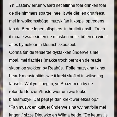
Yn Easterwierrum waard net allinne foar drinken foar
de dielnimmers soarge, nee, it wie dêr ien grut feest,
mei in wolkomstbôge, muzyk fan it korps, optredens
fan de Berne Iepenloftspilers, in brulloft ensfh. Troch
it moaie waar sieten de minsken noflik bûten en wie it
alles bymekoar in kleurich skouspul.
Corina fûn de fersierde dykfakken ûnderweis hiel
moai, mei flachjes (makke troch bern) en de reade
skuon op stokken by Reahûs. “Folle muzyk ha ik net
heard: meastentiids wie it krekt skoft of in wikseling
fansels. Wol yn it begjin, yn Boazum en by de
rotonde Boazum/Easterwierrum wie leuke
blaasmuzyk. Dat pept je dan krekt wer efkes op.”
“Fan muzyk en kultuer ûnderweis ha wy net folle mei
krigen,” sizze Dieuwke en Wilma beide. “De keunst is