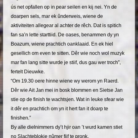
ús net opfallen op in pear seilen en kij nei. Yn de
doarpen sels, mar ek ûnderweis, wiene de
aktiviteiten allegear al achter de rêch. Dat is spitich
fan sa’n lette starttiid. De oases, benammen dy yn
Boazum, wiene prachtich oanklaaid. En ek hiel
gesellich om even te sitten. Dêr wie noch wol muzyk
mar fan lang sitte wurde je stiif, dus gau wer troch”,
fertelt Dieuwke.
“Om 19.30 oere hinne wiene wy werom yn Raerd.
Dêr wie Ait Jan mei in bosk blommen en Sietse Jan
stie op de finish te wachtsjen. Wat in leuke sfear wie
it dêr en prachtich om yn it hert fan it doarp te
finishen.”
By alle dielnimmers dy’t hjir oan ’t wurd kamen stiet
no Slachteblokje nûmer fiif te pronk.