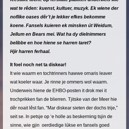
wat te rêden: kuenst, kultuer, muzyk. Ek wiene der
noflike oases dêr’t je lekker efkes bekomme
koene. Fansels kuieren ek minsken út Weidum,
Jellum en Bears mei. Wat ha dy dielnimmers
belibbe en hoe hiene se harren taret?
Hjir harren ferhaal.
It foel noch net ta diskear!
It wie waarm en tochtrinners hawwe ornaris leaver
wat koeler waar. Je rinne je ommers wol waarm.
Underweis hiene de EHBO-posten it drok mei it
trochprikken fan de blierren. Tjitske van der Meer hie
dêr noait lêst fan. “Mar diskear sieten der dochs trije,”
seit se. In petsje op ‘e holle as beskerming tsjin de
sinne, wie gjin oerdiedige lúkse en fansels goed