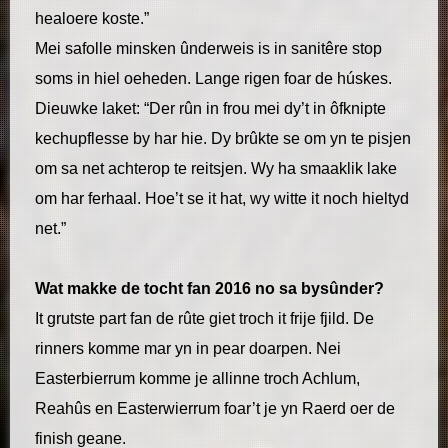
healoere koste.”
Mei safolle minsken ûnderweis is in sanitêre stop
soms in hiel oeheden. Lange rigen foar de húskes.
Dieuwke laket: “Der rûn in frou mei dy’t in ôfknipte
kechupflesse by har hie. Dy brûkte se om yn te pisjen
om sa net achterop te reitsjen. Wy ha smaaklik lake
om har ferhaal. Hoe’t se it hat, wy witte it noch hieltyd
net.”
Wat makke de tocht fan 2016 no sa bysûnder?
It grutste part fan de rûte giet troch it frije fjild. De
rinners komme mar yn in pear doarpen. Nei
Easterbierrum komme je allinne troch Achlum,
Reahûs en Easterwierrum foar’t je yn Raerd oer de
finish geane.