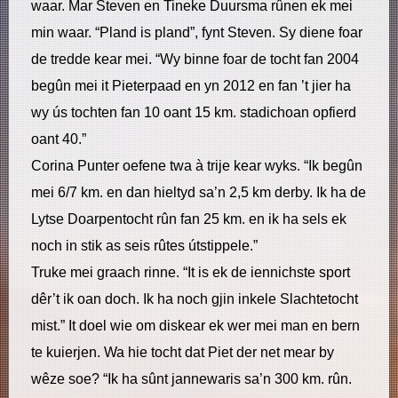
waar. Mar Steven en Tineke Duursma rûnen ek mei
min waar. “Pland is pland”, fynt Steven. Sy diene foar
de tredde kear mei. “Wy binne foar de tocht fan 2004
begûn mei it Pieterpaad en yn 2012 en fan ’t jier ha
wy ús tochten fan 10 oant 15 km. stadichoan opfierd
oant 40.”
Corina Punter oefene twa à trije kear wyks. “Ik begûn
mei 6/7 km. en dan hieltyd sa’n 2,5 km derby. Ik ha de
Lytse Doarpentocht rûn fan 25 km. en ik ha sels ek
noch in stik as seis rûtes útstippele.”
Truke mei graach rinne. “It is ek de iennichste sport
dêr’t ik oan doch. Ik ha noch gjin inkele Slachtetocht
mist.” It doel wie om diskear ek wer mei man en bern
te kuierjen. Wa hie tocht dat Piet der net mear by
wêze soe? “Ik ha sûnt jannewaris sa’n 300 km. rûn.