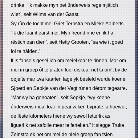
drinke. “Ik makke myn pet ûnderweis regelmjittich
wiet”, seit Wilma van der Gaast.
Sy rûn de tocht mei Griet Terpstra en Mieke Aalberts.
“Ik die foar it earst mei. Myn freondinne en ik ha
rêstich oan dien”, seit Hetty Grooten, “sa wie it goed
fol te hâlden.”
It is fansels gesellich om meielkoar te rinnen. Mar om
mei in groep ôf te praten foel diskear net ta om’t by de
opjefte mar twa kaarten tagelyk besteld wurde koene.
Sjoerd en Sepkje van der Vegt rûnen dêrom tegearre.
“Mar wy ha genoaten”, seit Sepkje, “wy koene
ûnderweis moai foar in pear wiken byprate, alhoewol,
de lêste kilometers hiene wy sawol letterlik as
figuerlik net safolle mear te fertellen.” It slagge Truke
Zeinstra ek net om mei de hiele groep fan tsien