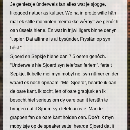
Je genietsje ûnderweis fan alles wat je sjogge,
likegoed natuer as kultuer. We ha in protte wille hân
mar ek stille mominten meimakke wêrby’t we genôch
oan ússels hiene. En wat in frijwilligers binne der yn
’t spier. Dat allinne is al bysûnder. Fryslân op syn
bêst.”
Sjoerd en Sepkje hiene oan 7,5 oeren genôch.
“Underweis hie Sjoerd syn telefoan ferlern”, fertelt
Sepkje. Ik belle mei myn mobyl nei syn nûmer en der
waard ek noch opnaam. “Mei Sjoerd”, hearde ik oan
de oare kant. Ik tocht, ien of oare grapjurk en ik
besocht hiel serieus om dy oare oan it ferstân te
bringen dat it Sjoerd syn telefoan wie. Mar de
grappen fan de oare kant holden oan. Doe’t ik myn
mobyltsje op de speaker sette, hearde Sjoerd dat it