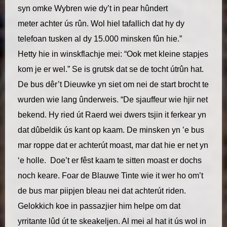
syn omke Wybren wie dy’t in pear hûndert
meter achter ús rûn. Wol hiel tafallich dat hy dy
telefoan tusken al dy 15.000 minsken fûn hie.”
Hetty hie in winskflachje mei: “Ook met kleine stapjes
kom je er wel.” Se is grutsk dat se de tocht útrûn hat.
De bus dêr’t Dieuwke yn siet om nei de start brocht te
wurden wie lang ûnderweis. “De sjauffeur wie hjir net
bekend. Hy ried út Raerd wei dwers tsjin it ferkear yn
dat dûbeldik ús kant op kaam. De minsken yn ’e bus
mar roppe dat er achterút moast, mar dat hie er net yn
‘e holle. Doe’t er fêst kaam te sitten moast er dochs
noch keare. Foar de Blauwe Tinte wie it wer ho om’t
de bus mar piipjen bleau nei dat achterút riden.
Gelokkich koe in passazjier him helpe om dat
yrritante lûd út te skeakeljen. Al mei al hat it ús wol in