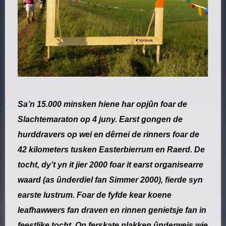
Sa’n 15.000 minsken hiene har opjûn foar de
Slachtemaraton op 4 juny. Earst gongen de
hurddravers op wei en dêrnei de rinners foar de
42 kilometers tusken Easterbierrum en Raerd. De
tocht, dy’t yn it jier 2000 foar it earst organisearre
waard (as ûnderdiel fan Simmer 2000), fierde syn
earste lustrum. Foar de fyfde kear koene
leafhawwers fan draven en rinnen genietsje fan in
feestlike tocht. Op ferskate plakken ûnderweis wie