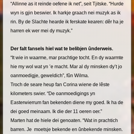
“Allinne as it reinde oefene ik net”, seit Tjitske. “Hurde
wyn is gjin beswier. Ik harkje graach nei muzyk as ik
rin. By de Slachte hearde ik ferskate kearen: dêr ha je
harren ek wer mei dy muzyk.”
Der falt fansels hiel wat te belibjen ûnderweis.
“It wie in waarme, mar prachtige tocht. En dy waarmte
hie my wol wat yn ’e macht. Mar al dy minsken dy’t jo
oanmoedigje, geweldich”, fûn Wilma.
Troch de seare heup fan Corina wiene de lêste
kilometers swier. “De oanmoedigings yn
Easterwierrum fan bekenden diene my goed. Ik ha de
dei goed meinaam. Ik die der 11 oeren oer.”
Marten hat de hiele dei genoaten. “Wat in prachtich
barren. Je moetsje bekende en ûnbekende minsken.