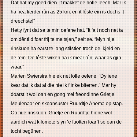
Dat hat my goed dien. It makket de holle leech. Mar ik
ha nea fierder rûn as 25 km. en it lêste ein is dochs it
dreechste!”
Hetty fynt dat se te min oefene hat. “It falt noch net ta
om dêr tiid foar frij te meitsjen,” seit se. “Myn nije
rinskuon ha earst te lang stilstien troch de kjeld en
de rein. De lêste wiken ha ik mear rûn, waar as gjin
waar.”
Marten Swierstra hie ek net folle oefene. “Dy iene
kear dat ik dat al die hie ik flinke blierren.” Mar hy
doarst it wol oan en gong mei freondinne Grietje
Meulenaar en skoansuster Ruurdtje Anema op stap.
Op nije rinskuon. Grietje en Ruurdtje hiene wol
aardich wat kilometers yn ‘e fuotten foar’t se oan de
tocht begûnen.