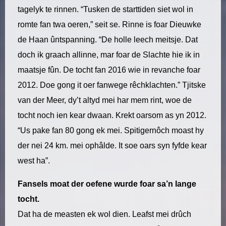
tagelyk te rinnen. “Tusken de starttiden siet wol in
romte fan twa oeren,” seit se. Rinne is foar Dieuwke
de Haan ûntspanning. “De holle leech meitsje. Dat
doch ik graach allinne, mar foar de Slachte hie ik in
maatsje fûn. De tocht fan 2016 wie in revanche foar
2012. Doe gong it oer fanwege rêchklachten.” Tjitske
van der Meer, dy’t altyd mei har mem rint, woe de
tocht noch ien kear dwaan. Krekt oarsom as yn 2012.
“Us pake fan 80 gong ek mei. Spitigernôch moast hy
der nei 24 km. mei ophâlde. It soe oars syn fyfde kear
west ha”.
Fansels moat der oefene wurde foar sa’n lange
tocht.
Dat ha de measten ek wol dien. Leafst mei drûch