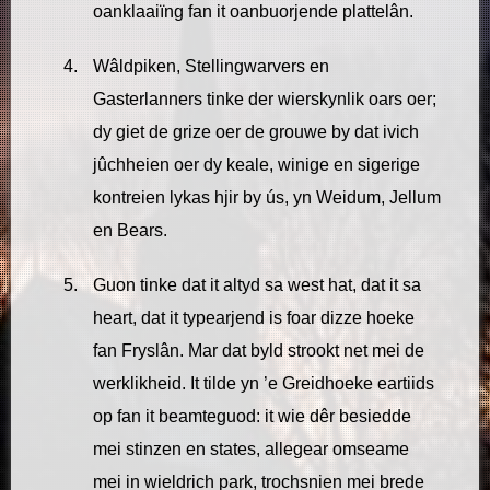
oanklaaiïng fan it oanbuorjende plattelân.
Wâldpiken, Stellingwarvers en
Gasterlanners tinke der wierskynlik oars oer;
dy giet de grize oer de grouwe by dat ivich
jûchheien oer dy keale, winige en sigerige
kontreien lykas hjir by ús, yn Weidum, Jellum
en Bears.
Guon tinke dat it altyd sa west hat, dat it sa
heart, dat it typearjend is foar dizze hoeke
fan Fryslân. Mar dat byld strookt net mei de
werklikheid. It tilde yn ’e Greidhoeke eartiids
op fan it beamteguod: it wie dêr besiedde
mei stinzen en states, allegear omseame
mei in wieldrich park, trochsnien mei brede