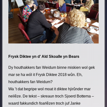
Frysk Diktee yn d' Ald Skoalle yn Bears
Dy houthakkers fan Weidum binne miskien wol gek
mar se ha wól it Frysk Diktee 2018 wûn. Eh,
houthakkers fan Weidum?
Wa ’t dat begripe wol moat it diktee hjirûnder mar
neilêze. De tekst – skreaun troch Sjoerd Bottema –
waard fakkundich foarlêzen troch juf Janke