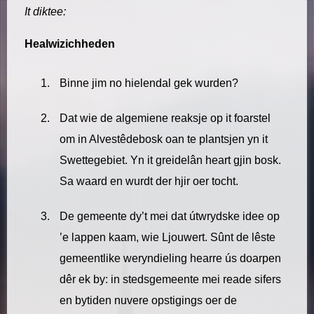
It diktee:
Healwizichheden
Binne jim no hielendal gek wurden?
Dat wie de algemiene reaksje op it foarstel
om in Alvestêdebosk oan te plantsjen yn it
Swettegebiet. Yn it greidelân heart gjin bosk.
Sa waard en wurdt der hjir oer tocht.
De gemeente dy’t mei dat útwrydske idee op
’e lappen kaam, wie Ljouwert. Sûnt de lêste
gemeentlike weryndieling hearre ús doarpen
dêr ek by: in stedsgemeente mei reade sifers
en bytiden nuvere opstigings oer de