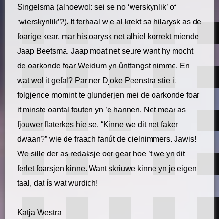
Singelsma (alhoewol: sei se no ‘werskynlik’ of
‘wierskynlik’?). It ferhaal wie al krekt sa hilarysk as de
foarige kear, mar histoarysk net alhiel korrekt miende
Jaap Beetsma. Jaap moat net seure want hy mocht
de oarkonde foar Weidum yn ûntfangst nimme. En
wat wol it gefal? Partner Djoke Peenstra stie it
folgjende momint te glunderjen mei de oarkonde foar
it minste oantal fouten yn ’e hannen. Net mear as
fjouwer flaterkes hie se. “Kinne we dit net faker
dwaan?” wie de fraach fanút de dielnimmers. Jawis!
We sille der as redaksje oer gear hoe ’t we yn dit
ferlet foarsjen kinne. Want skriuwe kinne yn je eigen
taal, dat ís wat wurdich!
Katja Westra