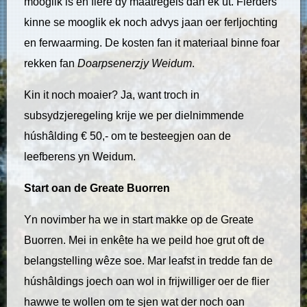
mooglik is en fiere dy maatregels dan ek út. Fierders
kinne se mooglik ek noch advys jaan oer ferljochting
en ferwaarming. De kosten fan it materiaal binne foar
rekken fan
Doarpsenerzjy Weidum
.
Kin it noch moaier? Ja, want troch in
subsydzjeregeling krije we per dielnimmende
húshâlding € 50,- om te besteegjen oan de
leefberens yn Weidum.
Start oan de Greate Buorren
Yn novimber ha we in start makke op de Greate
Buorren. Mei in enkête ha we peild hoe grut oft de
belangstelling wêze soe. Mar leafst in tredde fan de
húshâldings joech oan wol in frijwilliger oer de flier
hawwe te wollen om te sjen wat der noch oan