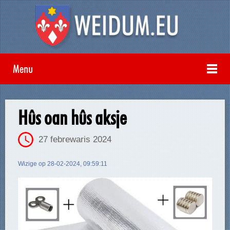
Menu
Hûs oan hûs aksje
27 febrewaris 2024
Wizige op 28-02-2024, 09:59:11