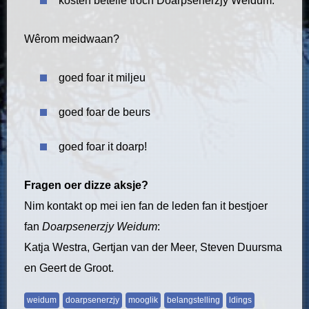
kosten betelle troch Doarpsenerzjy Weidum.
Wêrom meidwaan?
goed foar it miljeu
goed foar de beurs
goed foar it doarp!
Fragen
oer dizze aksje?
Nim kontakt op mei ien fan de leden fan it bestjoer
fan
Doarpsenerzjy Weidum
:
Katja Westra, Gertjan van der Meer, Steven Duursma
en Geert de Groot.
weidum
doarpsenerzjy
mooglik
belangstelling
ldings