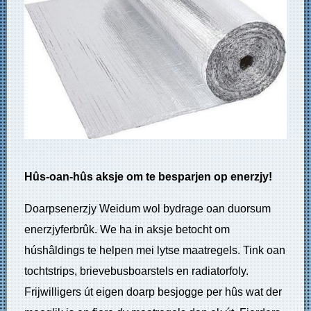
Hûs-oan-hûs aksje om te besparjen op enerzjy!
Doarpsenerzjy Weidum wol bydrage oan duorsum
enerzjyferbrûk. We ha in aksje betocht om
húshâldings te helpen mei lytse maatregels. Tink oan
tochtstrips, brievebusboarstels en radiatorfoly.
Frijwilligers út eigen doarp besjogge per hûs wat der