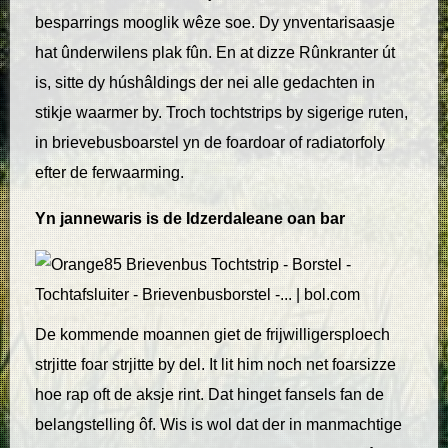
besparrings mooglik wêze soe. Dy ynventarisaasje
hat ûnderwilens plak fûn. En at dizze Rûnkranter út
is, sitte dy húshâldings der nei alle gedachten in
stikje waarmer by. Troch tochtstrips by sigerige ruten,
in brievebusboarstel yn de foardoar of radiatorfoly
efter de ferwaarming.
Yn jannewaris is de Idzerdaleane oan bar
De kommende moannen giet de frijwilligersploech
strjitte foar strjitte by del. It lit him noch net foarsizze
hoe rap oft de aksje rint. Dat hinget fansels fan de
belangstelling ôf. Wis is wol dat der in manmachtige