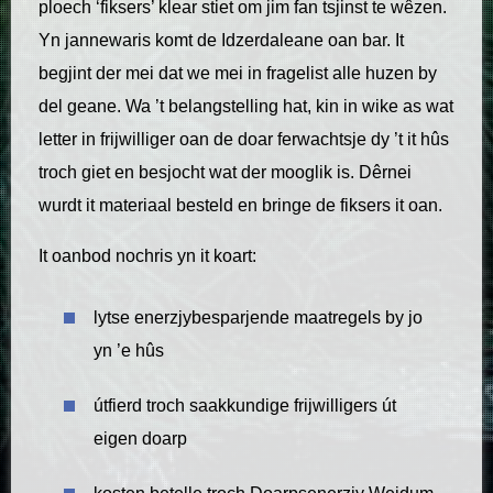
ploech ‘fiksers’ klear stiet om jim fan tsjinst te wêzen.
Yn jannewaris komt de Idzerdaleane oan bar. It
begjint der mei dat we mei in fragelist alle huzen by
del geane. Wa ’t belangstelling hat, kin in wike as wat
letter in frijwilliger oan de doar ferwachtsje dy ’t it hûs
troch giet en besjocht wat der mooglik is. Dêrnei
wurdt it materiaal besteld en bringe de fiksers it oan.
It oanbod nochris yn it koart:
lytse enerzjybesparjende maatregels by jo
yn ’e hûs
útfierd troch saakkundige frijwilligers út
eigen doarp