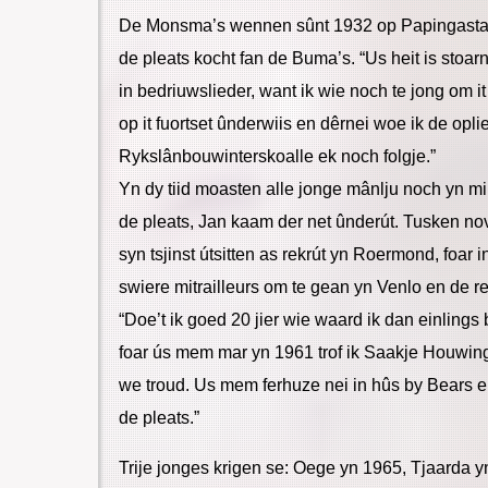
De Monsma’s wennen sûnt 1932 op Papingastat
de pleats kocht fan de Buma’s. “Us heit is stoarn
in bedriuwslieder, want ik wie noch te jong om i
op it fuortset ûnderwiis en dêrnei woe ik de opli
Rykslânbouwinterskoalle ek noch folgje.”
Yn dy tiid moasten alle jonge mânlju noch yn mili
de pleats, Jan kaam der net ûnderút. Tusken no
syn tsjinst útsitten as rekrút yn Roermond, foar
swiere mitrailleurs om te gean yn Venlo en de re
“Doe’t ik goed 20 jier wie waard ik dan einlings 
foar ús mem mar yn 1961 trof ik Saakje Houwin
we troud. Us mem ferhuze nei in hûs by Bears 
de pleats.”
Trije jonges krigen se: Oege yn 1965, Tjaarda