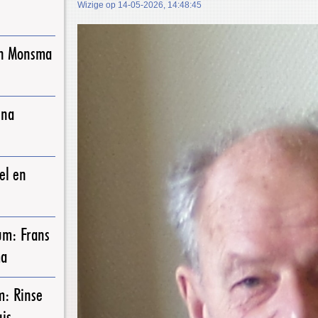
Wizige op 14-05-2026, 14:48:45
Jan Monsma
nna
oel en
um: Frans
ma
m: Rinse
is