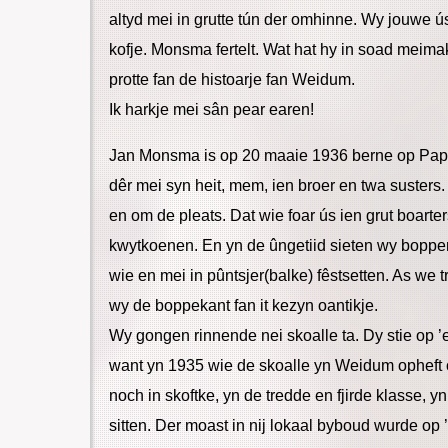
altyd mei in grutte tún der omhinne. Wy jouwe 
kofje. Monsma fertelt. Wat hat hy in soad meimak
protte fan de histoarje fan Weidum.
Ik harkje mei sân pear earen!
Jan Monsma is op 20 maaie 1936 berne op Pap
dêr mei syn heit, mem, ien broer en twa susters.
en om de pleats. Dat wie foar ús ien grut boarter
kwytkoenen. En yn de ûngetiid sieten wy bopp
wie en mei in pûntsjer(balke) fêstsetten. As we
wy de boppekant fan it kezyn oantikje.
Wy gongen rinnende nei skoalle ta. Dy stie op 
want yn 1935 wie de skoalle yn Weidum opheft o
noch in skoftke, yn de tredde en fjirde klasse, y
sitten. Der moast in nij lokaal byboud wurde op 