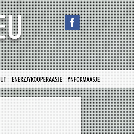
NUT
ENERZJYKOÖPERAASJE
YNFORMAASJE