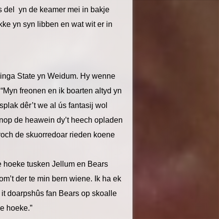
ús del yn de keamer mei in bakje
ke yn syn libben en wat wit er in
inga State yn Weidum. Hy wenne
 “Myn freonen en ik boarten altyd yn
splak dêr’t we al ús fantasij wol
enop de heawein dy’t heech opladen
 troch de skuorredoar rieden koene
’e hoeke tusken Jellum en Bears
m’t der te min bern wiene. Ik ha ek
n it doarpshûs fan Bears op skoalle
’e hoeke.”