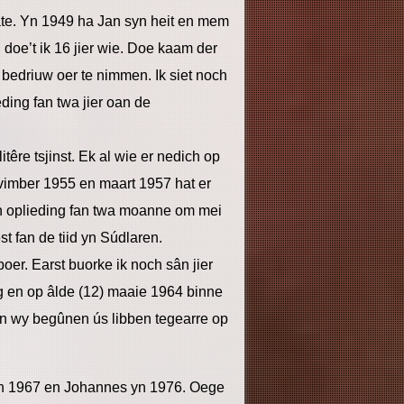
e. Yn 1949 ha Jan syn heit en mem
 doe’t ik 16 jier wie. Doe kaam der
t bedriuw oer te nimmen. Ik siet noch
eding fan twa jier oan de
têre tsjinst. Ek al wie er nedich op
vimber 1955 en maart 1957 hat er
 in oplieding fan twa moanne om mei
st fan de tiid yn Súdlaren.
boer. Earst buorke ik noch sân jier
g en op âlde (12) maaie 1964 binne
en wy begûnen ús libben tegearre op
 yn 1967 en Johannes yn 1976. Oege