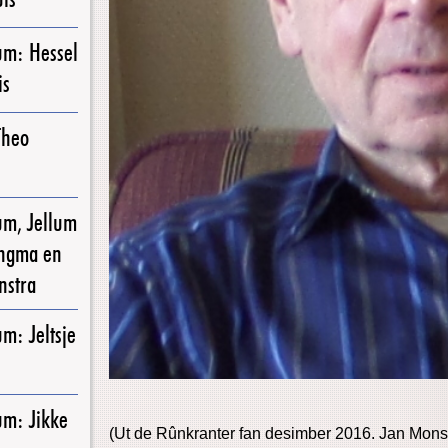
um: Hessel
is
Theo
um, Jellum
ingma en
nstra
m: Jeltsje
um: Jikke
(Ut de Rûnkranter fan desimber 2016. Jan Mons