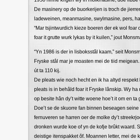
De masinery op de buorkerijen is troch de jierren
ladeweinen, meanmasine, swylmasine, pers, haks
“Mar tsjintwurdich kieze boeren der ek wol foar
foar it grutte wurk lykas by it kuilen,” jout Mons
“Yn 1986 is der in lisboksstâl kaam,” seit Mons
Fryske stâl mar je moasten mei de tiid meigean
út ta 110 kij.
De pleats wie noch hecht en ik ha altyd respekt h
pleats is in behâld foar it Fryske lânskip. Wy ha 
op besite hân dy’t witte woene hoe’t it om en ta
Doe’t se de skuorre fan binnen beseagen seine se:
fernuveren se harren oer de molke dy’t streekrj
dronken wurde koe of yn de kofje brûkt waard. So
deistige itenspakket ôf. Moannen letter, mei de k