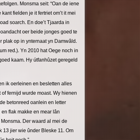
e gefolgen. Monsma seit: “Oan de iene
ant fielden je it fertriet om’t it mei
 soad soarch. En doe’t Tjaarda in
e oandacht oer beide jonges goed te
er plak op in ynternaat yn Damwâld.
um red.). Yn 2010 hat Oege noch in
r goed kaam. Hy útfanhûzet geregeld
n ik oerleinen en besletten alles
 of fernijd wurde moast. Wy hienen
s de betonreed oanlein en letter
d en flak makke en mear lân
elt Monsma. Der waard al mei de
ik 13 jier wie ûnder Bleske 11. Om
s heit noch.”