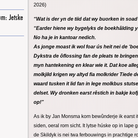
2026)
um: Jetske
“Wat is der yn de tiid dat wy buorken in soad
“Earder hiene wy bygelyks de boekhâlding yn i
No ha je in kantoar nedich.
As jonge moast ik wol foar ús heit nei de ‘b
Dykstra de ôflossing fan de pleats te bringen.
myn hantekening en klear wie it. Dat koe alle
molkjild krigen wy altyd fia molkrider Tiede d
waard tusken it lid fan in lege molkbus stut
delset. Wy dronken earst rêstich in bakje ko
op!”
As ik by Jan Monsma kom bewûnderje ik earst it 
siden, oeral rom sicht. It lytse húske op in lap
de Skildyk is nei twa ferbouwings in prachtig