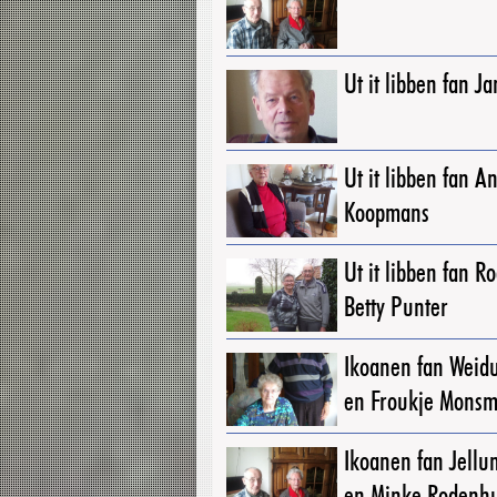
Ut it libben fan 
Ut it libben fan A
Koopmans
Ut it libben fan R
Betty Punter
Ikoanen fan Weid
en Froukje Mons
Ikoanen fan Jellu
en Minke Rodenhu