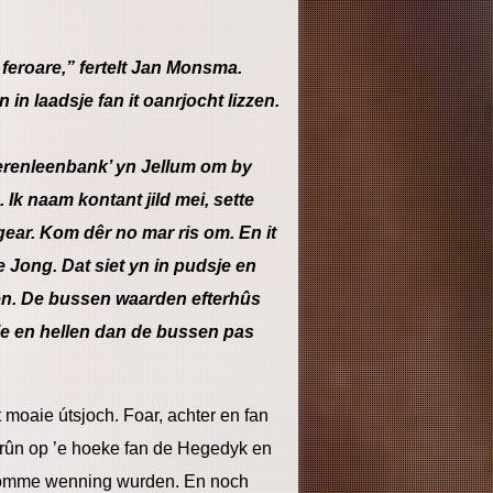
 feroare,” fertelt Jan Monsma.
n laadsje fan it oanrjocht lizzen.
oerenleenbank’ yn Jellum om by
 Ik naam kontant jild mei, sette
gear. Kom dêr no mar ris om. En it
e Jong. Dat siet yn in pudsje en
sen. De bussen waarden efterhûs
fje en hellen dan de bussen pas
moaie útsjoch. Foar, achter en fan
e grûn op ’e hoeke fan de Hegedyk en
e romme wenning wurden. En noch