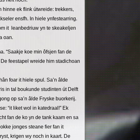
 hinne ek flink útwreide: trekkers,
eler ensfh. In hiele ynfestearring.
 om it leanbedriuw yn te skeakeljen
ma oan.
ma. “Saakje koe min ôfsjen fan de
. De feestapel wreide him stadichoan
ân foar it hiele spul. Sa’n âlde
ris in tal boukunde studinten út Delft
 gong op sa’n âlde Fryske buorkerij.
 “it liket wol in katedraal!” Ek
ocht fan de ko yn de tank kaam en sa
kke jonges steane fier fan it
ryst, krigen wy noch in kaart. De