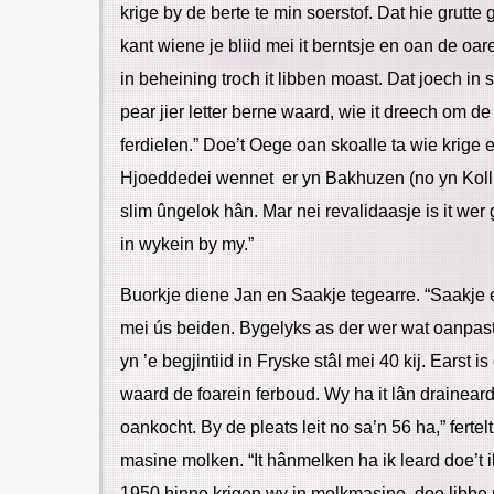
krige by de berte te min soerstof. Dat hie grutt
kant wiene je bliid mei it berntsje en oan de oare k
in beheining troch it libben moast. Dat joech in
pear jier letter berne waard, wie it dreech om d
ferdielen.” Doe’t Oege oan skoalle ta wie krige 
Hjoeddedei wennet er yn Bakhuzen (no yn Koll
slim ûngelok hân. Mar nei revalidaasje is it we
in wykein by my.”
Buorkje diene Jan en Saakje tegearre. “Saakje e
mei ús beiden. Bygelyks as der wer wat oanpast
yn ’e begjintiid in Fryske stâl mei 40 kij. Earst i
waard de foarein ferboud. Wy ha it lân drainear
oankocht. By de pleats leit no sa’n 56 ha,” fert
masine molken. “It hânmelken ha ik leard doe’t 
1950 hinne krigen wy in molkmasine, doe libbe ú