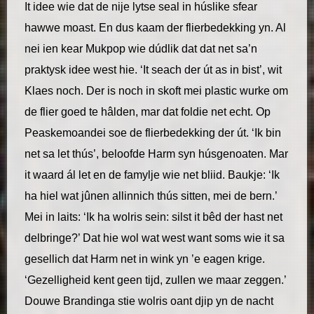
It idee wie dat de nije lytse seal in húslike sfear
hawwe moast. En dus kaam der flierbedekking yn. Al
nei ien kear Mukpop wie dúdlik dat dat net sa’n
praktysk idee west hie. ‘It seach der út as in bist’, wit
Klaes noch. Der is noch in skoft mei plastic wurke om
de flier goed te hâlden, mar dat foldie net echt. Op
Peaskemoandei soe de flierbedekking der út. ‘Ik bin
net sa let thús’, beloofde Harm syn húsgenoaten. Mar
it waard ál let en de famylje wie net bliid. Baukje: ‘Ik
ha hiel wat jûnen allinnich thús sitten, mei de bern.’
Mei in laits: ‘Ik ha wolris sein: silst it bêd der hast net
delbringe?’ Dat hie wol wat west want soms wie it sa
gesellich dat Harm net in wink yn ’e eagen krige.
‘Gezelligheid kent geen tijd, zullen we maar zeggen.’
Douwe Brandinga stie wolris oant djip yn de nacht