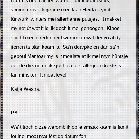
Harm is noch altiten warber foar it doarpshûs,
simmerdeis – tegearre mei Jaap Heida – yn it
túnwurk, winters mei allerhanne putsjes. ‘It makket
my net út wat it is, ik doch it mei genoegen.’ Klaes
sjocht mei tefredenheid werom op wat der yn al dy
jierren ta stân kaam is. ‘Sa’n doarpke en dan sa’n
gebou! Mar foar my is it moaiste at ik mei myn hûntsje
oer de dyk rin en ik sjoch dat der allegear drokte is
fan minsken. It moat leve!’
Katja Westra.
PS
Wa' t troch dizze weromblik op 'e smaak kaam is fan it
ferline, moat mar fêst de datum fan