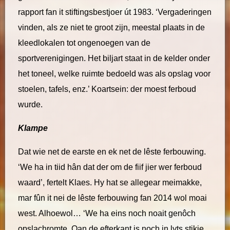
rapport fan it stiftingsbestjoer út 1983. ‘Vergaderingen
vinden, als ze niet te groot zijn, meestal plaats in de
kleedlokalen tot ongenoegen van de
sportverenigingen. Het biljart staat in de kelder onder
het toneel, welke ruimte bedoeld was als opslag voor
stoelen, tafels, enz.’ Koartsein: der moest ferboud
wurde.
Klampe
Dat wie net de earste en ek net de lêste ferbouwing.
‘We ha in tiid hân dat der om de fiif jier wer ferboud
waard’, fertelt Klaes. Hy hat se allegear meimakke,
mar fûn it nei de lêste ferbouwing fan 2014 wol moai
west. Alhoewol… ‘We ha eins noch noait genôch
opslachromte. Oan de efterkant is noch in lyts stikje