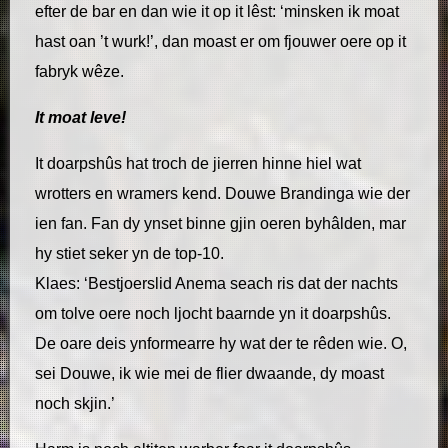
efter de bar en dan wie it op it lêst: ‘minsken ik moat
hast oan ’t wurk!’, dan moast er om fjouwer oere op it
fabryk wêze.
It moat leve!
It doarpshûs hat troch de jierren hinne hiel wat
wrotters en wramers kend. Douwe Brandinga wie der
ien fan. Fan dy ynset binne gjin oeren byhâlden, mar
hy stiet seker yn de top-10.
Klaes: ‘Bestjoerslid Anema seach ris dat der nachts
om tolve oere noch ljocht baarnde yn it doarpshûs.
De oare deis ynformearre hy wat der te rêden wie. O,
sei Douwe, ik wie mei de flier dwaande, dy moast
noch skjin.’