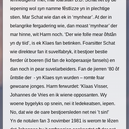
iepening wol
syn
namme fêstlizze yn in plechtige
stien. Mar Schat wie dan ek in ‘mynhear’. At der in
belangrike fergadering wie, dan moast ‘mynhear’ der
mar hinne, wit Harm noch. ‘Der wie folle mear ôfstân
yn dy tiid’, is ek Klaes fan betinken. Foarsitter Schat
wie direkteur fan it suvelfabryk, it bestjoer bestie
fierder út boeren (lid fan de koöperaasje fansels) en
dan noch in pear suvelarbeiders. Fan de jierren ‘80 ôf
ûntstie der - yn Klaes syn wurden – romte foar
gewoane jonges. Harm ferwurdet: ‘Klaas Visser,
Johannes de Vries en ik wiene opposanten. Wy
woene bygelyks op snein, nei it ledekeatsen, iepen.
No, dat wie de oare bestjoersleden net nei ’t sin!’
Yn de notulen fan 3 novimber 1981 is werom te lêzen