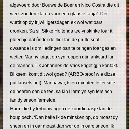
afgevoerd door Bouwe de Boer en Nico Oostra die dit
werk zouden klaren voor een glaasje ranja’. Der
wurdt op dy frijwilligersdagen ek wol wat oars
dronken. Sa sil Sikke Hoitenga tee ynskinke foar it
ploechje dat ûnder de flier fan de grutte seal
dwaande is om liedingen oan te bringen foar gas en
wetter. Mar hy kriget op syn roppen gjin antwurd fan
de mannen. Ek Johannes de Vries kriget gjin kontakt.
Bliksem, komt dit wol goed? (ARBO-proof wie dizze
put fansels net). Mar hawar, tsien minuten letter sitte
de hearen oan de tee, sa kin Harm yn syn ferslach
fan dy sneon fermelde.
Harm die by ferbouwingen de koördinaasje fan de
bouploech. ‘Dan belle ik de minsken op, do moast dy
sneon en in oar moast dan wer op in oare sneon. Ik