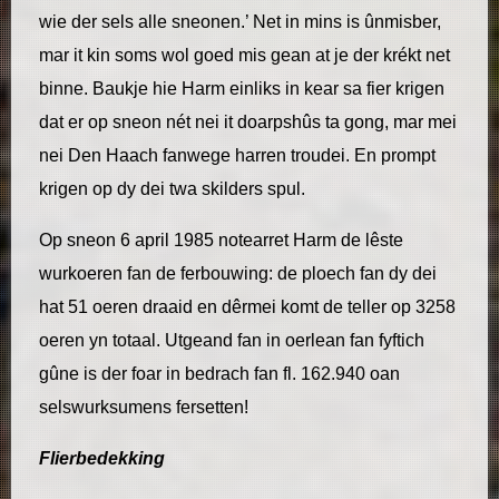
wie der sels alle sneonen.’ Net in mins is ûnmisber,
mar it kin soms wol goed mis gean at je der krékt net
binne. Baukje hie Harm einliks in kear sa fier krigen
dat er op sneon nét nei it doarpshûs ta gong, mar mei
nei Den Haach fanwege harren troudei. En prompt
krigen op dy dei twa skilders spul.
Op sneon 6 april 1985 notearret Harm de lêste
wurkoeren fan de ferbouwing: de ploech fan dy dei
hat 51 oeren draaid en dêrmei komt de teller op 3258
oeren yn totaal. Utgeand fan in oerlean fan fyftich
gûne is der foar in bedrach fan fl. 162.940 oan
selswurksumens fersetten!
Flierbedekking