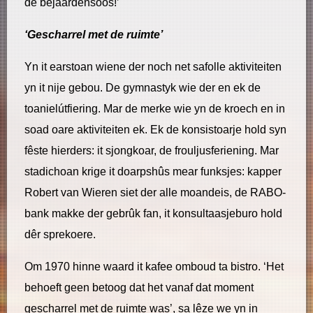
de bejaardensoos!’
‘Gescharrel met de ruimte’
Yn it earstoan wiene der noch net safolle aktiviteiten
yn it nije gebou. De gymnastyk wie der en ek de
toanielútfiering. Mar de merke wie yn de kroech en in
soad oare aktiviteiten ek. Ek de konsistoarje hold syn
fêste hierders: it sjongkoar, de frouljusferiening. Mar
stadichoan krige it doarpshûs mear funksjes: kapper
Robert van Wieren siet der alle moandeis, de RABO-
bank makke der gebrûk fan, it konsultaasjeburo hold
dêr sprekoere.
Om 1970 hinne waard it kafee omboud ta bistro. ‘Het
behoeft geen betoog dat het vanaf dat moment
gescharrel met de ruimte was’, sa lêze we yn in