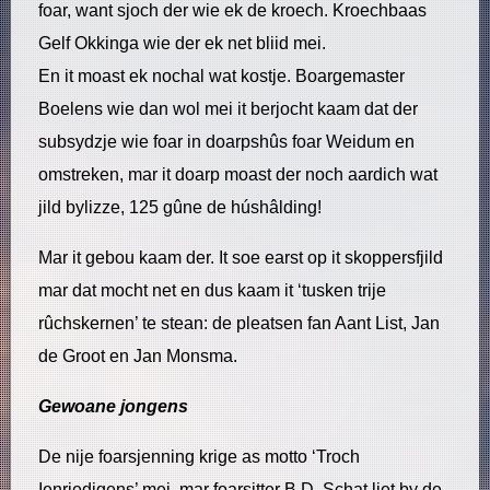
foar, want sjoch der wie ek de kroech. Kroechbaas
Gelf Okkinga wie der ek net bliid mei.
En it moast ek nochal wat kostje. Boargemaster
Boelens wie dan wol mei it berjocht kaam dat der
subsydzje wie foar in doarpshûs foar Weidum en
omstreken, mar it doarp moast der noch aardich wat
jild bylizze, 125 gûne de húshâlding!
Mar it gebou kaam der. It soe earst op it skoppersfjild
mar dat mocht net en dus kaam it ‘tusken trije
rûchskernen’ te stean: de pleatsen fan Aant List, Jan
de Groot en Jan Monsma.
Gewoane jongens
De nije foarsjenning krige as motto ‘Troch
Ienriedigens’ mei, mar foarsitter B.D. Schat liet by de