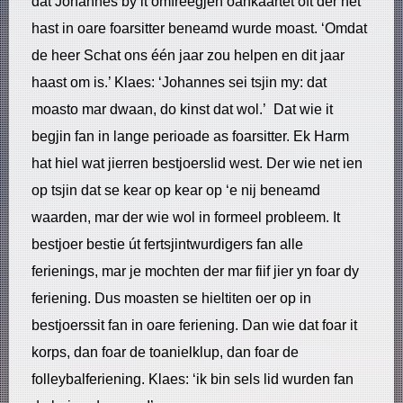
dat Johannes by it omfreegjen oankaartet oft der net
hast in oare foarsitter beneamd wurde moast. ‘Omdat
de heer Schat ons één jaar zou helpen en dit jaar
haast om is.’ Klaes: ‘Johannes sei tsjin my: dat
moasto mar dwaan, do kinst dat wol.’ Dat wie it
begjin fan in lange perioade as foarsitter. Ek Harm
hat hiel wat jierren bestjoerslid west. Der wie net ien
op tsjin dat se kear op kear op ‘e nij beneamd
waarden, mar der wie wol in formeel probleem. It
bestjoer bestie út fertsjintwurdigers fan alle
ferienings, mar je mochten der mar fiif jier yn foar dy
feriening. Dus moasten se hieltiten oer op in
bestjoerssit fan in oare feriening. Dan wie dat foar it
korps, dan foar de toanielklup, dan foar de
folleybalferiening. Klaes: ‘ik bin sels lid wurden fan