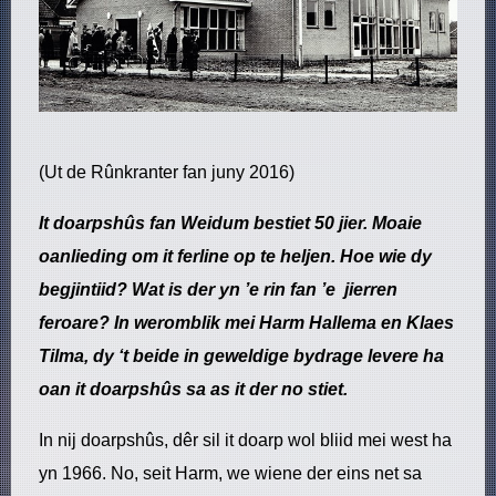
(Ut de Rûnkranter fan juny 2016)
It doarpshûs fan Weidum bestiet 50 jier. Moaie
oanlieding om it ferline op te heljen. Hoe wie dy
begjintiid? Wat is der yn ’e rin fan ’e jierren
feroare? In weromblik mei Harm Hallema en Klaes
Tilma, dy ‘t beide in geweldige bydrage levere ha
oan it doarpshûs sa as it der no stiet.
In nij doarpshûs, dêr sil it doarp wol bliid mei west ha
yn 1966. No, seit Harm, we wiene der eins net sa