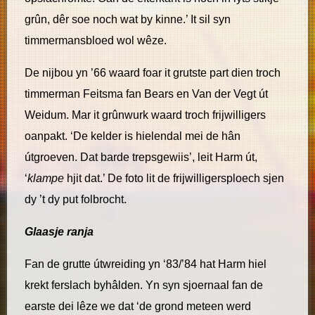
grûn, dêr soe noch wat by kinne.’ It sil syn
timmermansbloed wol wêze.
De nijbou yn ’66 waard foar it grutste part dien troch
timmerman Feitsma fan Bears en Van der Vegt út
Weidum. Mar it grûnwurk waard troch frijwilligers
oanpakt. ‘De kelder is hielendal mei de hân
útgroeven. Dat barde trepsgewiis’, leit Harm út,
‘
klampe
hjit dat.’ De foto lit de frijwilligersploech sjen
dy ’t dy put folbrocht.
Glaasje ranja
Fan de grutte útwreiding yn ‘83/’84 hat Harm hiel
krekt ferslach byhâlden. Yn syn sjoernaal fan de
earste dei lêze we dat ‘de grond meteen werd